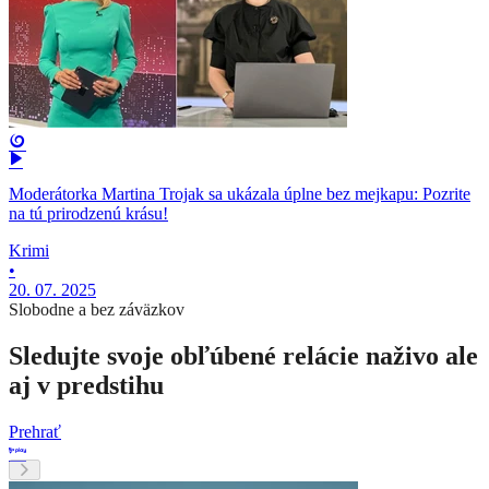
Moderátorka Martina Trojak sa ukázala úplne bez mejkapu: Pozrite
na tú prirodzenú krásu!
Krimi
•
20. 07. 2025
Slobodne a bez záväzkov
Sledujte svoje obľúbené relácie naživo ale
aj v predstihu
Prehrať