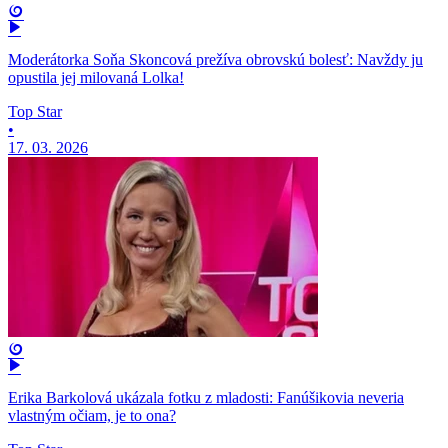
Moderátorka Soňa Skoncová prežíva obrovskú bolesť: Navždy ju
opustila jej milovaná Lolka!
Top Star
•
17. 03. 2026
Erika Barkolová ukázala fotku z mladosti: Fanúšikovia neveria
vlastným očiam, je to ona?