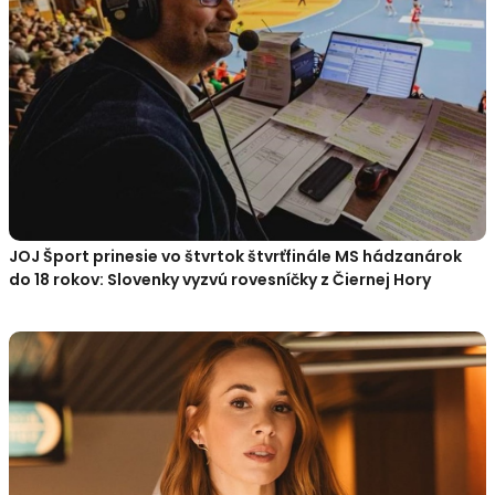
JOJ Šport prinesie vo štvrtok štvrťfinále MS hádzanárok
do 18 rokov: Slovenky vyzvú rovesníčky z Čiernej Hory