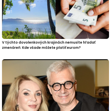
V týchto dovolenkových krajinách nemusíte hľadať
zmenáreň: Kde všade môžete platiť eurom?