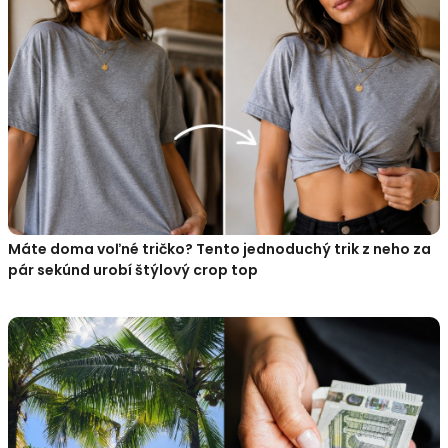
Máte doma voľné tričko? Tento jednoduchý trik z neho za
pár sekúnd urobí štýlový crop top