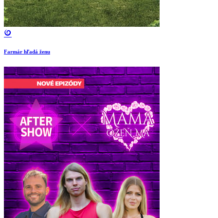
Farmár hľadá ženu