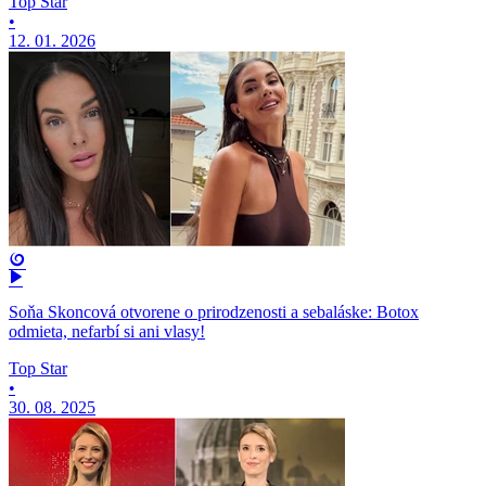
Top Star
•
12. 01. 2026
Soňa Skoncová otvorene o prirodzenosti a sebaláske: Botox
odmieta, nefarbí si ani vlasy!
Top Star
•
30. 08. 2025