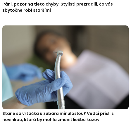
Páni, pozor na tieto chyby: Stylisti prezradili, čo vás
zbytočne robí staršími
Stane sa vŕtačka u zubára minulosťou? Vedci prišli s
novinkou, ktorá by mohla zmeniť liečbu kazov!