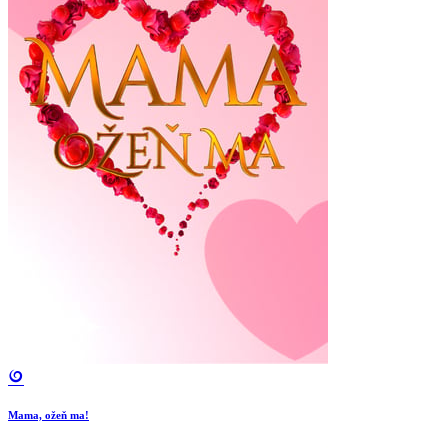
Mama, ožeň ma!