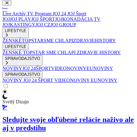
Live
Archív
TV Program
JOJ 24
JOJ Šport
JOJ
JOJ PLAY
JOJ ŠPORT
JOJKO
NADÁCIA TV
JOJ
KASTINGY
JOJ CZ
JOJ GROUP
LIFESTYLE
ŽENSKÉ
TOPSTAR
SME CHLAPI
ZDRAVIE
HISTORY
LIFESTYLE
ŽENSKÉ
TOPSTAR
SME CHLAPI
ZDRAVIE
HISTORY
SPRAVODAJSTVO
NOVINY
JOJ 24
ŠPORT
VIDEONOVINY
EUNOVINY
SPRAVODAJSTVO
NOVINY
JOJ 24
ŠPORT
VIDEONOVINY
EUNOVINY
Svetlý Dizajn
Sledujte svoje obľúbené relácie naživo ale
aj v predstihu