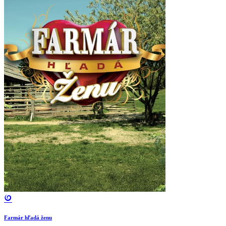
Farmár hľadá ženu