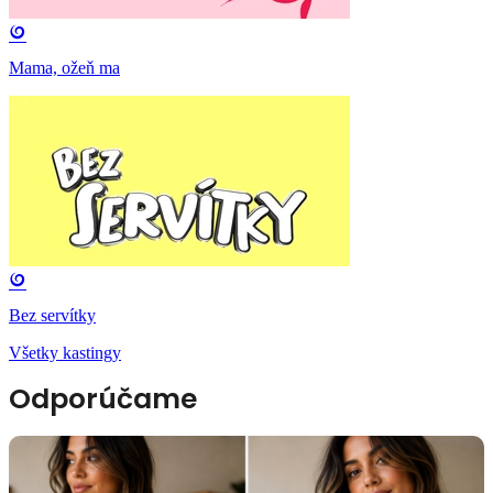
Mama, ožeň ma
Bez servítky
Všetky kastingy
Odporúčame