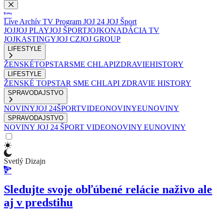
Live
Archív
TV Program
JOJ 24
JOJ Šport
JOJ
JOJ PLAY
JOJ ŠPORT
JOJKO
NADÁCIA TV
JOJ
KASTINGY
JOJ CZ
JOJ GROUP
LIFESTYLE
ŽENSKÉ
TOPSTAR
SME CHLAPI
ZDRAVIE
HISTORY
LIFESTYLE
ŽENSKÉ
TOPSTAR
SME CHLAPI
ZDRAVIE
HISTORY
SPRAVODAJSTVO
NOVINY
JOJ 24
ŠPORT
VIDEONOVINY
EUNOVINY
SPRAVODAJSTVO
NOVINY
JOJ 24
ŠPORT
VIDEONOVINY
EUNOVINY
Svetlý Dizajn
Sledujte svoje obľúbené relácie naživo ale
aj v predstihu