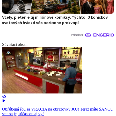
Včely, pletenie aj miliónové komiksy. Týchto 10 koníčkov
svetových hviezd vás poriadne prekvapí
Súvisiaci obsah
Obľúbená šou sa VRACIA na obrazovky JOJ! Teraz máte ŠANCU
stať sa jej súčasťou aj vy!