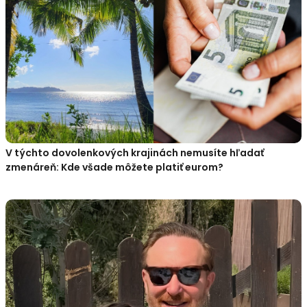
V týchto dovolenkových krajinách nemusíte hľadať
zmenáreň: Kde všade môžete platiť eurom?