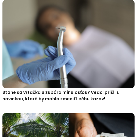
Stane sa vŕtačka u zubára minulosťou? Vedci prišli s
novinkou, ktorá by mohla zmeniť liečbu kazov!