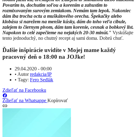
Povarím to, dochutím soľou a korením a zahustím to
rozmixovaným surovým zemiakom. Nemám tam lepok. Nakoniec
dám iba trocha octu a muškátového orecha. Špekačky alebo
klobásu si narežem na menšie kúsky, dám do toho veľa cibule,
zalejem to čiernym pivom, dám tam korenie, cesnak a bobkový list.
Napokon to celé zapečieme na nejakých 20-30 minút."
Vyskúšajte
tento jednoduchý, no chutný recept aj sami doma. Dobrú chuť.
Ďalšie inšpirácie uvidíte v Mojej mame každý
pracovný deň o 18:00 na JOJke!
29.04.2020 - 00:00
•
Autor
redakcia/IP
•
Tagy:
Fero Sedlák
Zdieľať na Facebooku
Zdieľať na Whatsappe
Kopírovať