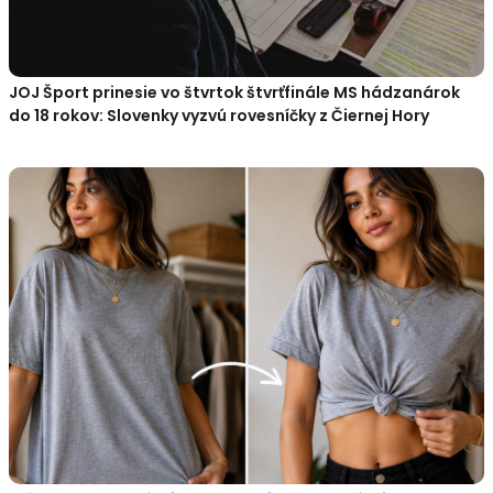
JOJ Šport prinesie vo štvrtok štvrťfinále MS hádzanárok
do 18 rokov: Slovenky vyzvú rovesníčky z Čiernej Hory