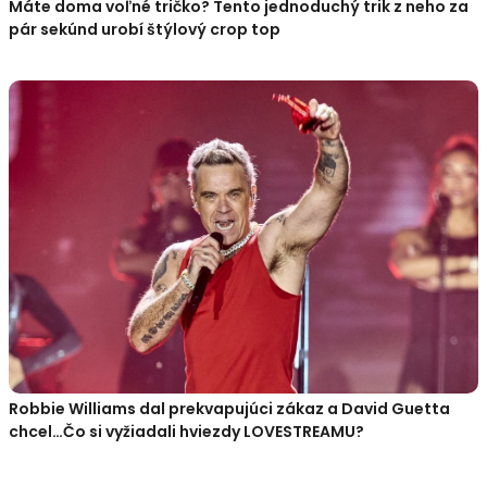
Máte doma voľné tričko? Tento jednoduchý trik z neho za
pár sekúnd urobí štýlový crop top
Robbie Williams dal prekvapujúci zákaz a David Guetta
chcel…Čo si vyžiadali hviezdy LOVESTREAMU?