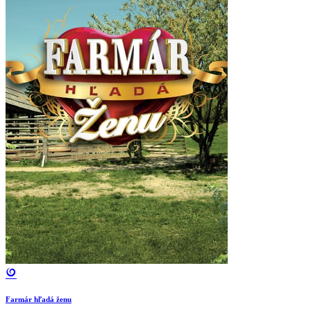
Farmár hľadá ženu