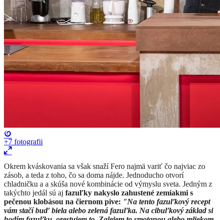
+7
fotografii
Okrem kváskovania sa však snaží Fero najmä variť čo najviac zo
zásob, a teda z toho, čo sa doma nájde. Jednoducho otvorí
chladničku a a skúša nové kombinácie od výmyslu sveta. Jedným z
takýchto jedál sú aj
fazuľky nakyslo zahustené zemiakmi s
pečenou klobásou na čiernom pive:
"Na tento fazuľkový recept
vám stačí buď biela alebo zelená fazuľka. Na cibuľkový základ si
hodím fazuľku, orestujem to. Zalejem to smotanou alebo mliekom.