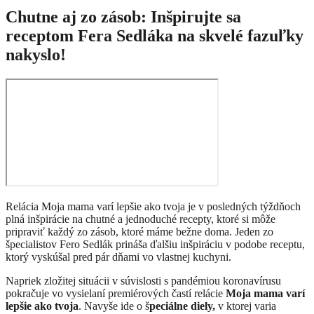
Chutne aj zo zásob: Inšpirujte sa
receptom Fera Sedláka na skvelé fazuľky
nakyslo!
Relácia Moja mama varí lepšie ako tvoja je v posledných týždňoch
plná inšpirácie na chutné a jednoduché recepty, ktoré si môže
pripraviť každý zo zásob, ktoré máme bežne doma. Jeden zo
špecialistov Fero Sedlák prináša ďalšiu inšpiráciu v podobe receptu,
ktorý vyskúšal pred pár dňami vo vlastnej kuchyni.
Napriek zložitej situácii v súvislosti s pandémiou koronavírusu
pokračuje vo vysielaní premiérových častí relácie
Moja mama varí
lepšie ako tvoja
. Navyše ide o š
peciálne diely,
v ktorej varia