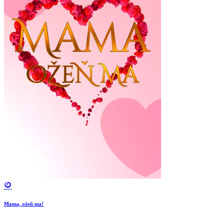
Mama, ožeň ma!