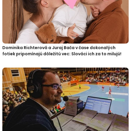
Dominika Richterová a Juraj Bača v čase dokonalých
fotiek pripomínajú dôležitú vec: Slováci ich za to milujú!