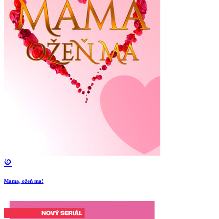
Mama, ožeň ma!