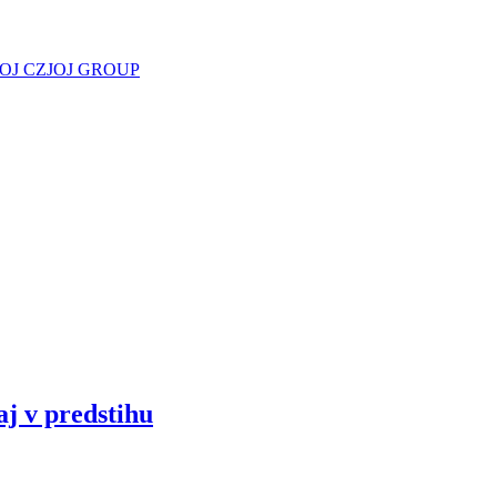
JOJ CZ
JOJ GROUP
aj v predstihu