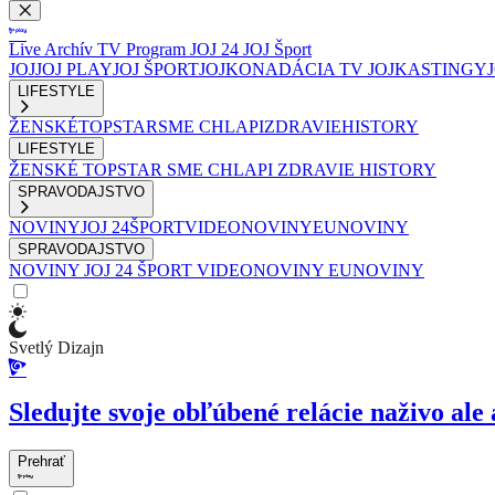
Live
Archív
TV Program
JOJ 24
JOJ Šport
JOJ
JOJ PLAY
JOJ ŠPORT
JOJKO
NADÁCIA TV JOJ
KASTINGY
LIFESTYLE
ŽENSKÉ
TOPSTAR
SME CHLAPI
ZDRAVIE
HISTORY
LIFESTYLE
ŽENSKÉ
TOPSTAR
SME CHLAPI
ZDRAVIE
HISTORY
SPRAVODAJSTVO
NOVINY
JOJ 24
ŠPORT
VIDEONOVINY
EUNOVINY
SPRAVODAJSTVO
NOVINY
JOJ 24
ŠPORT
VIDEONOVINY
EUNOVINY
Svetlý Dizajn
Sledujte svoje obľúbené relácie naživo ale 
Prehrať