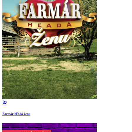
Farmár hľadá ženu