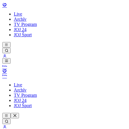
Live
Archív
TV Program
JOJ 24
JOJ Šport
Live
Archív
TV Program
JOJ 24
JOJ Šport