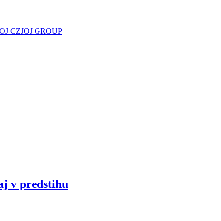
JOJ CZ
JOJ GROUP
aj v predstihu