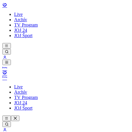
Live
Archív
TV Program
JOJ 24
JOJ Šport
Live
Archív
TV Program
JOJ 24
JOJ Šport