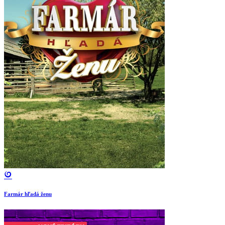
Farmár hľadá ženu