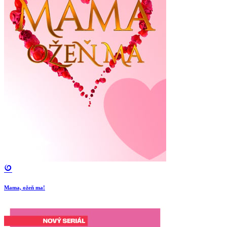
Mama, ožeň ma!