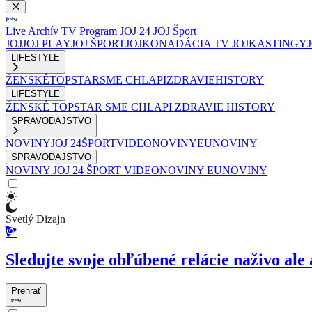
Live
Archív
TV Program
JOJ 24
JOJ Šport
JOJ
JOJ PLAY
JOJ ŠPORT
JOJKO
NADÁCIA TV JOJ
KASTINGY
LIFESTYLE
ŽENSKÉ
TOPSTAR
SME CHLAPI
ZDRAVIE
HISTORY
LIFESTYLE
ŽENSKÉ
TOPSTAR
SME CHLAPI
ZDRAVIE
HISTORY
SPRAVODAJSTVO
NOVINY
JOJ 24
ŠPORT
VIDEONOVINY
EUNOVINY
SPRAVODAJSTVO
NOVINY
JOJ 24
ŠPORT
VIDEONOVINY
EUNOVINY
Svetlý Dizajn
Sledujte svoje obľúbené relácie naživo ale 
Prehrať