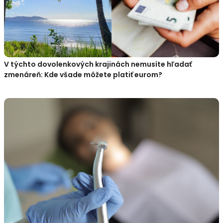
V týchto dovolenkových krajinách nemusíte hľadať
zmenáreň: Kde všade môžete platiť eurom?