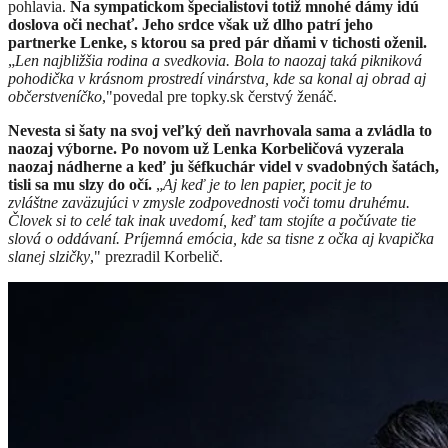
pohlavia.
Na sympatickom špecialistovi totiž mnohé dámy idú
doslova oči nechať. Jeho srdce však už dlho patrí jeho
partnerke Lenke, s ktorou sa pred pár dňami v tichosti oženil.
„
Len najbližšia rodina a svedkovia. Bola to naozaj taká pikniková
pohodička v krásnom prostredí vinárstva, kde sa konal aj obrad aj
občerstveníčko
,"
povedal pre topky.sk čerstvý ženáč.
N
evesta si šaty na svoj veľký deň navrhovala sama a zvládla to
naozaj výborne. Po novom už Lenka Korbeličová vyzerala
naozaj nádherne a keď ju šéfkuchár videl v svadobných šatách,
tisli sa mu slzy do očí.
„
Aj keď je to len papier, pocit je to
zvláštne zaväzujúci v zmysle zodpovednosti voči tomu druhému.
Človek si to celé tak inak uvedomí, keď tam stojíte a počúvate tie
slová o oddávaní. Príjemná emócia, kde sa tisne z očka aj kvapička
slanej slzičky
,"
prezradil Korbelič.