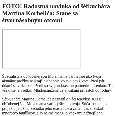
FOTO! Radostná novinka od šéfkuchára
Martina Korbeliča: Stane sa
štvornásobným otcom!
Špecialista z obľúbenej šou Moja mama varí lepšie ako tvoja
aktuálne prežíva najkrajšie obdobie vo svojom živote. Pred pár
dňami sa v tichosti oženil so svojou krásnou partnerkou Lenkou. To
však nie je všetko! Mladomanželia už aj čakajú prírastok do rodiny!
Šéfkuchára Martina Korbeliča poznajú diváci televízie JOJ z
obľúbenej šou Moja mama varí lepšie ako tvoja. Súčasťou tohto
projektu je už od začiatku jeho existencie a za ten čas si získal
množstvo fanúšikov, a to najmä medzi diváčkami nežnejšieho