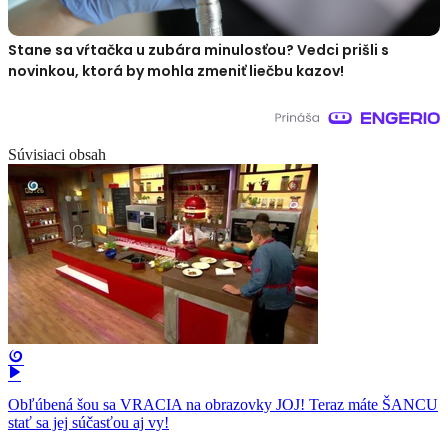
Stane sa vŕtačka u zubára minulosťou? Vedci prišli s
novinkou, ktorá by mohla zmeniť liečbu kazov!
Súvisiaci obsah
Obľúbená šou sa VRACIA na obrazovky JOJ! Teraz máte ŠANCU
stať sa jej súčasťou aj vy!