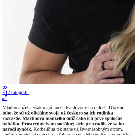
+12
fotografii
Mladomanželia však majú hneď dva dôvody na radosť.
Okrem
toho, že sú už oficiálne svoji, už čoskoro sa ich rodinka
rozrastie. Martinova manželka totiž čaká ich prvé spoločné
bábätko.
Prostredníctvom sociálnej siete prezradili, že sa im
narodí synček.
Korbelič sa tak stane už štvornásobným otcom,
keďže z predchádzajúceho vzťahu má syna Maximiliána a dvojičky