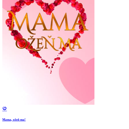
Mama, ožeň ma!