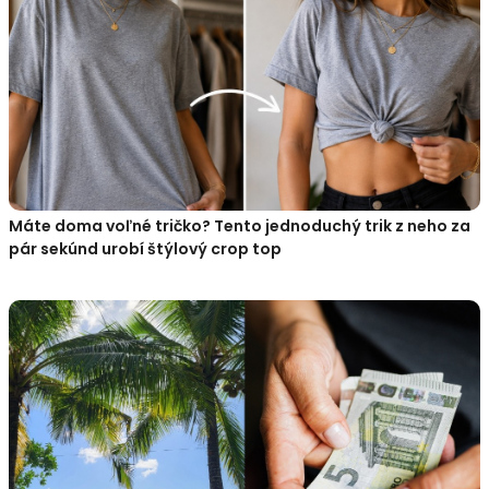
Máte doma voľné tričko? Tento jednoduchý trik z neho za
pár sekúnd urobí štýlový crop top