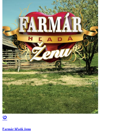
Farmár hľadá ženu