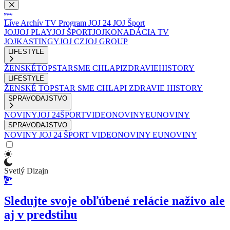
Live
Archív
TV Program
JOJ 24
JOJ Šport
JOJ
JOJ PLAY
JOJ ŠPORT
JOJKO
NADÁCIA TV
JOJ
KASTINGY
JOJ CZ
JOJ GROUP
LIFESTYLE
ŽENSKÉ
TOPSTAR
SME CHLAPI
ZDRAVIE
HISTORY
LIFESTYLE
ŽENSKÉ
TOPSTAR
SME CHLAPI
ZDRAVIE
HISTORY
SPRAVODAJSTVO
NOVINY
JOJ 24
ŠPORT
VIDEONOVINY
EUNOVINY
SPRAVODAJSTVO
NOVINY
JOJ 24
ŠPORT
VIDEONOVINY
EUNOVINY
Svetlý Dizajn
Sledujte svoje obľúbené relácie naživo ale
aj v predstihu