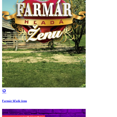
Farmár hľadá ženu