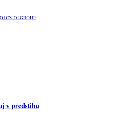
JOJ CZ
JOJ GROUP
aj v predstihu