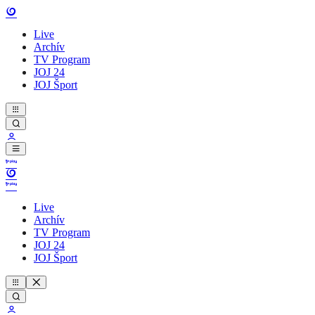
Live
Archív
TV Program
JOJ 24
JOJ Šport
Live
Archív
TV Program
JOJ 24
JOJ Šport