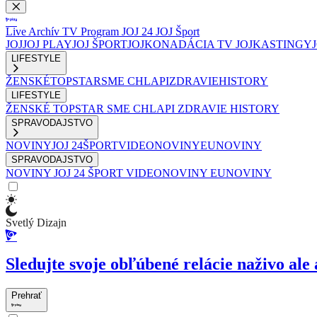
Live
Archív
TV Program
JOJ 24
JOJ Šport
JOJ
JOJ PLAY
JOJ ŠPORT
JOJKO
NADÁCIA TV JOJ
KASTINGY
LIFESTYLE
ŽENSKÉ
TOPSTAR
SME CHLAPI
ZDRAVIE
HISTORY
LIFESTYLE
ŽENSKÉ
TOPSTAR
SME CHLAPI
ZDRAVIE
HISTORY
SPRAVODAJSTVO
NOVINY
JOJ 24
ŠPORT
VIDEONOVINY
EUNOVINY
SPRAVODAJSTVO
NOVINY
JOJ 24
ŠPORT
VIDEONOVINY
EUNOVINY
Svetlý Dizajn
Sledujte svoje obľúbené relácie naživo ale 
Prehrať