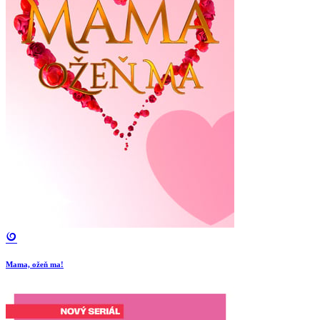
Mama, ožeň ma!