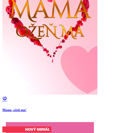
Mama, ožeň ma!