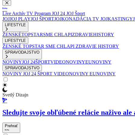
Live
Archív
TV Program
JOJ 24
JOJ Šport
JOJ
JOJ PLAY
JOJ ŠPORT
JOJKO
NADÁCIA TV JOJ
KASTINGY
LIFESTYLE
ŽENSKÉ
TOPSTAR
SME CHLAPI
ZDRAVIE
HISTORY
LIFESTYLE
ŽENSKÉ
TOPSTAR
SME CHLAPI
ZDRAVIE
HISTORY
SPRAVODAJSTVO
NOVINY
JOJ 24
ŠPORT
VIDEONOVINY
EUNOVINY
SPRAVODAJSTVO
NOVINY
JOJ 24
ŠPORT
VIDEONOVINY
EUNOVINY
Svetlý Dizajn
Sledujte svoje obľúbené relácie naživo ale 
Prehrať