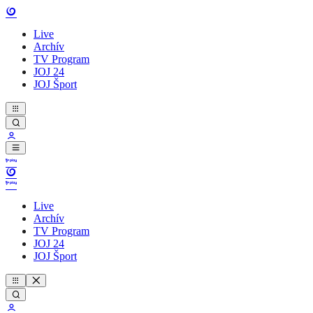
Live
Archív
TV Program
JOJ 24
JOJ Šport
Live
Archív
TV Program
JOJ 24
JOJ Šport