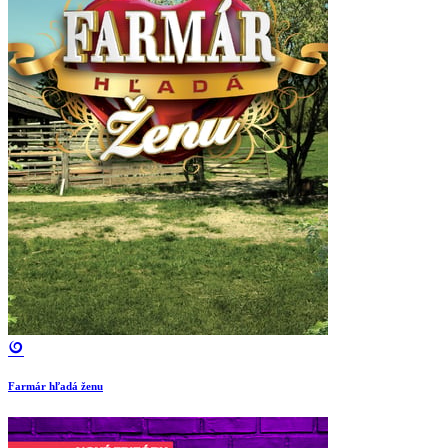
Farmár hľadá ženu