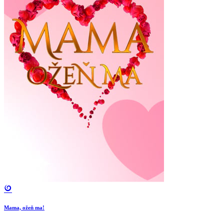
Mama, ožeň ma!