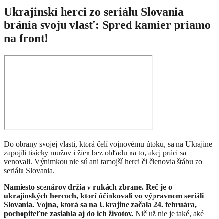
Ukrajinskí herci zo seriálu Slovania
bránia svoju vlasť: Spred kamier priamo
na front!
Do obrany svojej vlasti, ktorá čelí vojnovému útoku, sa na Ukrajine
zapojili tisícky mužov i žien bez ohľadu na to, akej práci sa
venovali. Výnimkou nie sú ani tamojší herci či členovia štábu zo
seriálu Slovania.
Namiesto scenárov držia v rukách zbrane. Reč je o
ukrajinských hercoch, ktorí účinkovali vo výpravnom seriáli
Slovania. Vojna, ktorá sa na Ukrajine začala 24. februára,
pochopiteľne zasiahla aj do ich životov.
Nič už nie je také, aké