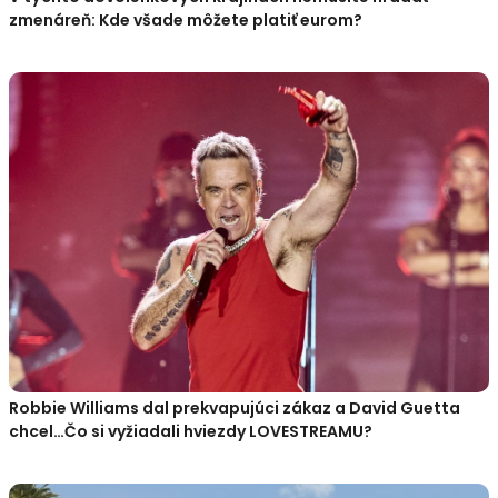
zmenáreň: Kde všade môžete platiť eurom?
Robbie Williams dal prekvapujúci zákaz a David Guetta
chcel…Čo si vyžiadali hviezdy LOVESTREAMU?