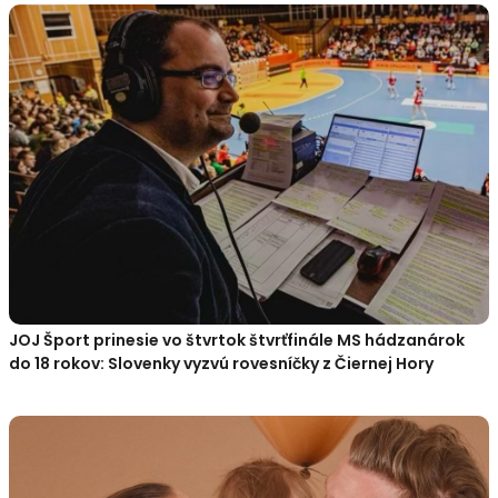
JOJ Šport prinesie vo štvrtok štvrťfinále MS hádzanárok
do 18 rokov: Slovenky vyzvú rovesníčky z Čiernej Hory