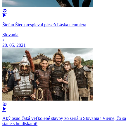
Štefan Štec prespieval pieseň Láska neumiera
Slovania
•
20. 05. 2021
Aký osud čaká veľkolepé stavby zo seriálu Slovania? Vieme, čo sa
stane s hradiskami!