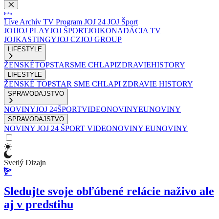
Live
Archív
TV Program
JOJ 24
JOJ Šport
JOJ
JOJ PLAY
JOJ ŠPORT
JOJKO
NADÁCIA TV
JOJ
KASTINGY
JOJ CZ
JOJ GROUP
LIFESTYLE
ŽENSKÉ
TOPSTAR
SME CHLAPI
ZDRAVIE
HISTORY
LIFESTYLE
ŽENSKÉ
TOPSTAR
SME CHLAPI
ZDRAVIE
HISTORY
SPRAVODAJSTVO
NOVINY
JOJ 24
ŠPORT
VIDEONOVINY
EUNOVINY
SPRAVODAJSTVO
NOVINY
JOJ 24
ŠPORT
VIDEONOVINY
EUNOVINY
Svetlý Dizajn
Sledujte svoje obľúbené relácie naživo ale
aj v predstihu