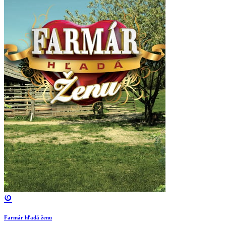
Farmár hľadá ženu