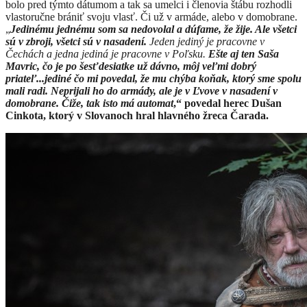
bolo pred týmto dátumom a tak sa umelci i členovia štábu rozhodli
vlastoručne brániť svoju vlasť. Či už v armáde, alebo v domobrane.
„
Jedinému jednému som sa nedovolal a dúfame, že žije. Ale všetci
sú v zbroji, všetci sú v nasadení.
Jeden jediný je pracovne v
Čechách a jedna jediná je pracovne v Poľsku.
Ešte aj ten Saša
Mavric, čo je po šesťdesiatke už dávno, môj veľmi dobrý
priateľ...jediné čo mi povedal, že mu chýba koňak, ktorý sme spolu
mali radi. Neprijali ho do armády, ale je v Ľvove v nasadení v
domobrane. Čiže, tak isto má automat
,“ povedal herec Dušan
Cinkota, ktorý v Slovanoch hral hlavného žreca Čarada.