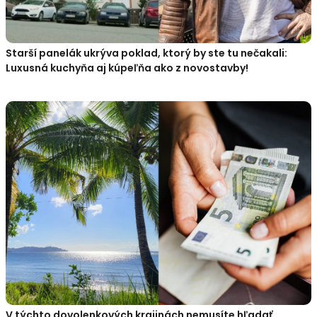
Starší panelák ukrýva poklad, ktorý by ste tu nečakali:
Luxusná kuchyňa aj kúpeľňa ako z novostavby!
V týchto dovolenkových krajinách nemusíte hľadať