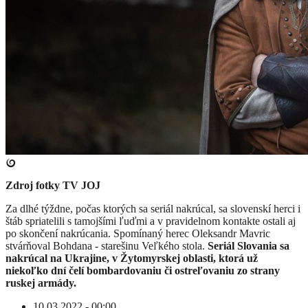
Zdroj fotky
TV JOJ
​Za dlhé týždne, počas ktorých sa seriál nakrúcal, sa slovenskí herci i
štáb spriatelili s tamojšími ľuďmi a v pravidelnom kontakte ostali aj
po skončení nakrúcania. Spomínaný herec Oleksandr Mavric
stvárňoval Bohdana - starešinu Veľkého stola.
Seriál Slovania sa
nakrúcal na Ukrajine, v Žytomyrskej oblasti, ktorá už
niekoľko dní čelí bombardovaniu či ostreľovaniu zo strany
ruskej armády.
10.03.2022 - 00:00