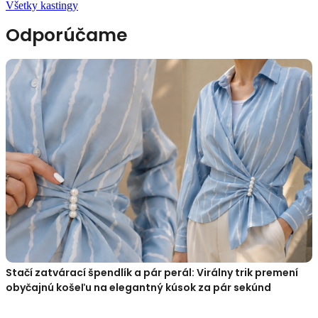
Všetky kastingy
Odporúčame
Stačí zatvárací špendlík a pár perál: Virálny trik premení
obyčajnú košeľu na elegantný kúsok za pár sekúnd