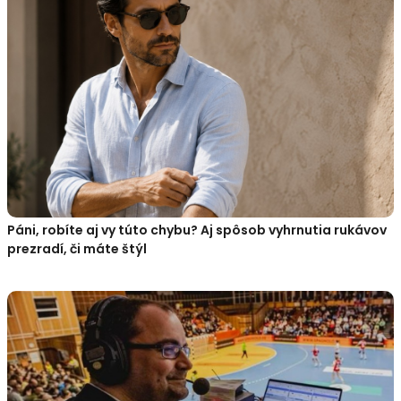
Páni, robíte aj vy túto chybu? Aj spôsob vyhrnutia rukávov
prezradí, či máte štýl