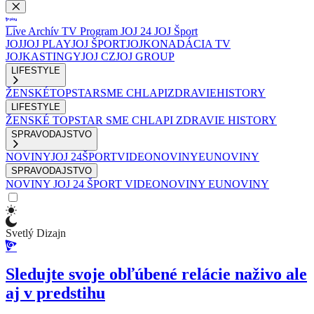
Live
Archív
TV Program
JOJ 24
JOJ Šport
JOJ
JOJ PLAY
JOJ ŠPORT
JOJKO
NADÁCIA TV
JOJ
KASTINGY
JOJ CZ
JOJ GROUP
LIFESTYLE
ŽENSKÉ
TOPSTAR
SME CHLAPI
ZDRAVIE
HISTORY
LIFESTYLE
ŽENSKÉ
TOPSTAR
SME CHLAPI
ZDRAVIE
HISTORY
SPRAVODAJSTVO
NOVINY
JOJ 24
ŠPORT
VIDEONOVINY
EUNOVINY
SPRAVODAJSTVO
NOVINY
JOJ 24
ŠPORT
VIDEONOVINY
EUNOVINY
Svetlý Dizajn
Sledujte svoje obľúbené relácie naživo ale
aj v predstihu