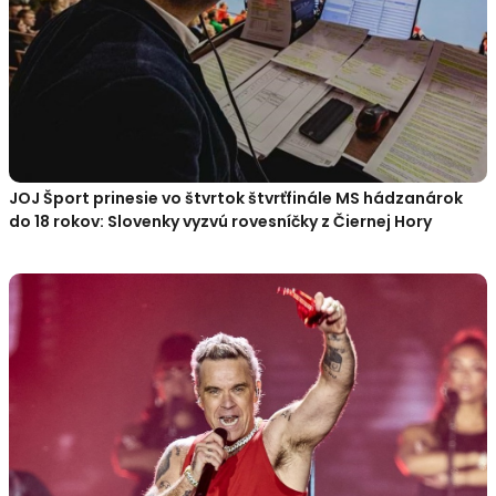
JOJ Šport prinesie vo štvrtok štvrťfinále MS hádzanárok
do 18 rokov: Slovenky vyzvú rovesníčky z Čiernej Hory