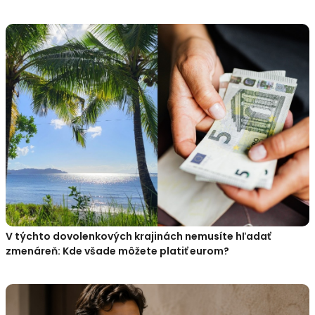
V týchto dovolenkových krajinách nemusíte hľadať
zmenáreň: Kde všade môžete platiť eurom?