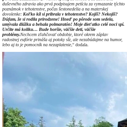
duševného zdravia ako prvá podpisujem petíciu za vymazanie týchto
poznámok v tehotenstve, počas šestonedelia a na materskej
dovolenke:
Koľko kíl si pribrala v tehotenstve? Kojíš? Nekojíš?
Dúfam, že si rodila prirodzene! Hneď po pôrode som sedela,
umývala dlážku a behala polmaratón! Moje dieťatko celé noci spí.
Určite má koliku… Bude horšie, väčšie deti, väčšie
problém
y.
Nechcem zľahčovať obdobie, ktoré okrem záplav
radostnej eufórie prináša aj potoky sĺz, ale nezabúdajme na humor,
lebo aj to je pomocník na nezaplatenie
,“
dodala.