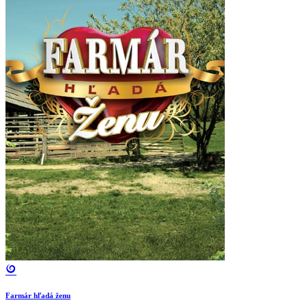
Farmár hľadá ženu