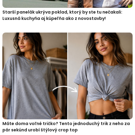
Starší panelák ukrýva poklad, ktorý by ste tu nečakali:
Luxusná kuchyňa aj kúpeľňa ako z novostavby!
Máte doma voľné tričko? Tento jednoduchý trik z neho za
pár sekúnd urobí štýlový crop top