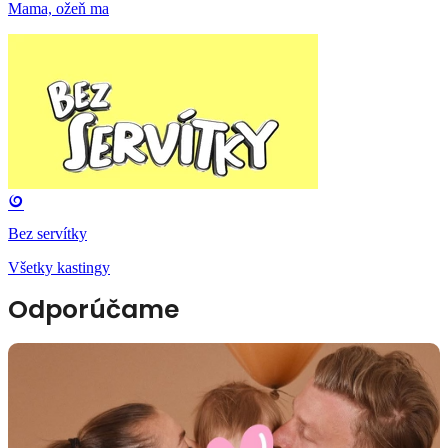
Mama, ožeň ma
Bez servítky
Všetky kastingy
Odporúčame