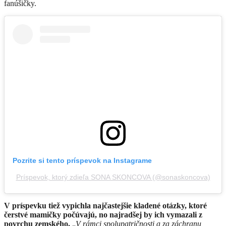
fanúšičky.
Pozrite si tento príspevok na Instagrame
Príspevok, ktorý zdieľa SONA SKONCOVA (@sonaskoncova)
V príspevku tiež vypichla najčastejšie kladené otázky, ktoré
čerstvé mamičky počúvajú, no najradšej by ich vymazali z
povrchu zemského.
„
V rámci spolupatričnosti a za záchranu