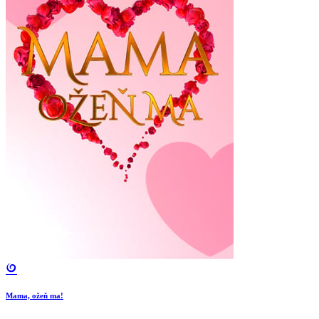
Mama, ožeň ma!