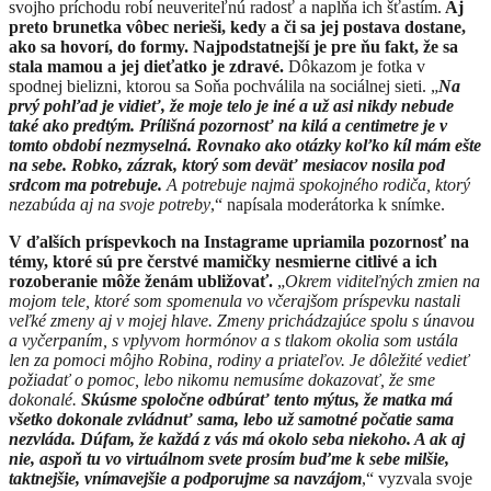
svojho príchodu robí neuveriteľnú radosť a napĺňa ich šťastím.
Aj
preto brunetka vôbec nerieši, kedy a či sa jej postava dostane,
ako sa hovorí, do formy. Najpodstatnejší je pre ňu fakt, že sa
stala mamou a jej dieťatko je zdravé.
Dôkazom je fotka v
spodnej bielizni, ktorou sa Soňa pochválila na sociálnej sieti.
„
Na
prvý pohľad je vidieť, že moje telo je iné a už asi nikdy nebude
také ako predtým. Prílišná pozornosť na kilá a centimetre je v
tomto období nezmyselná. Rovnako ako otázky koľko kíl mám ešte
na sebe. Robko, zázrak, ktorý som deväť mesiacov nosila pod
srdcom
ma potrebuje.
A potrebuje najmä spokojného rodiča, ktorý
nezabúda aj na svoje potreby
,“
napísala moderátorka k snímke.
V ďalších príspevkoch na Instagrame upriamila pozornosť na
témy, ktoré sú pre čerstvé mamičky nesmierne citlivé a ich
rozoberanie môže ženám ubližovať.
„
Okrem viditeľných zmien na
mojom tele, ktoré som spomenula vo včerajšom príspevku nastali
veľké zmeny aj v mojej hlave. Zmeny prichádzajúce spolu s únavou
a vyčerpaním, s vplyvom hormónov a s tlakom okolia som ustála
len za pomoci môjho Robina, rodiny a priateľov. Je dôležité vedieť
požiadať o pomoc, lebo nikomu nemusíme dokazovať, že sme
dokonalé.
Skúsme spoločne odbúrať tento mýtus, že matka má
všetko dokonale zvládnuť sama, lebo už samotné počatie sama
nezvláda. Dúfam, že každá z vás má okolo seba niekoho. A ak aj
nie, aspoň tu vo virtuálnom svete prosím buďme k sebe milšie,
taktnejšie, vnímavejšie a podporujme sa navzájom
,“
vyzvala svoje