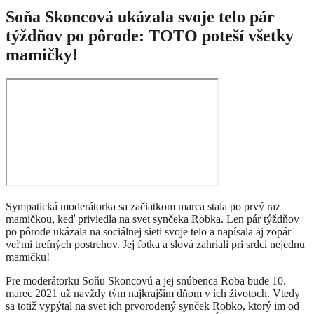
Soňa Skoncová ukázala svoje telo pár
týždňov po pôrode: TOTO poteší všetky
mamičky!
Sympatická moderátorka sa začiatkom marca stala po prvý raz
mamičkou, keď priviedla na svet synčeka Robka. Len pár týždňov
po pôrode ukázala na sociálnej sieti svoje telo a napísala aj zopár
veľmi trefných postrehov. Jej fotka a slová zahriali pri srdci nejednu
mamičku!
Pre moderátorku Soňu Skoncovú a jej snúbenca Roba bude 10.
marec 2021 už navždy tým najkrajším dňom v ich životoch.
Vtedy
sa totiž vypýtal na svet ich prvorodený synček Robko,
ktorý im od