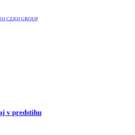
JOJ CZ
JOJ GROUP
aj v predstihu