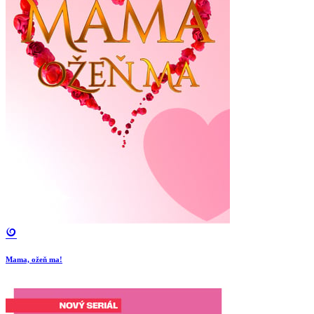
Mama, ožeň ma!