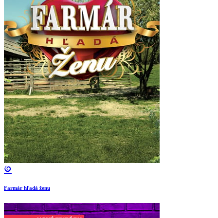
Farmár hľadá ženu