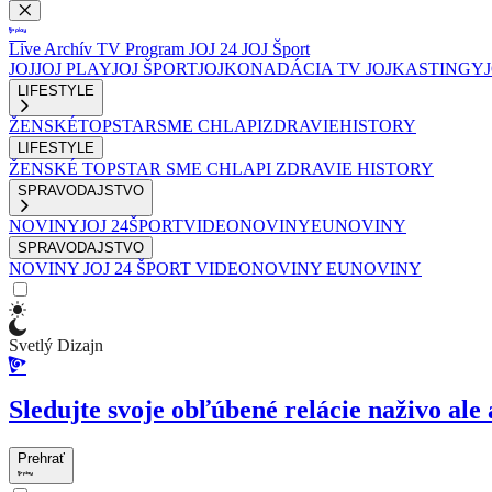
Live
Archív
TV Program
JOJ 24
JOJ Šport
JOJ
JOJ PLAY
JOJ ŠPORT
JOJKO
NADÁCIA TV JOJ
KASTINGY
LIFESTYLE
ŽENSKÉ
TOPSTAR
SME CHLAPI
ZDRAVIE
HISTORY
LIFESTYLE
ŽENSKÉ
TOPSTAR
SME CHLAPI
ZDRAVIE
HISTORY
SPRAVODAJSTVO
NOVINY
JOJ 24
ŠPORT
VIDEONOVINY
EUNOVINY
SPRAVODAJSTVO
NOVINY
JOJ 24
ŠPORT
VIDEONOVINY
EUNOVINY
Svetlý Dizajn
Sledujte svoje obľúbené relácie naživo ale 
Prehrať