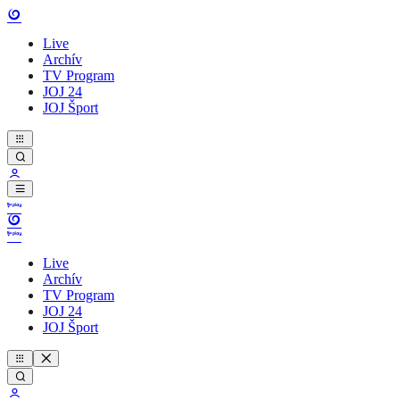
Live
Archív
TV Program
JOJ 24
JOJ Šport
Live
Archív
TV Program
JOJ 24
JOJ Šport