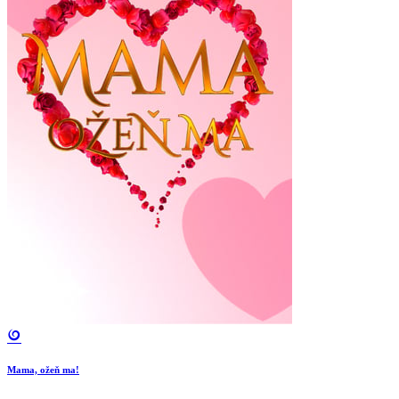
Mama, ožeň ma!