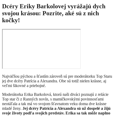
Dcéry Eriky Barkolovej vyrážajú dych
svojou krásou: Pozrite, aké sú z nich
kočky!
Najväčšou pýchou a šťastím zároveň sú pre moderátorku Top Staru
jej dve dcéry Patrícia a Alexandra. Obe sú totiž nielen krásne, aj
veľmi šikovné a priebojné.
Moderátorka Erika Barkolová, ktorú naši diváci poznajú z relácie
Top star či z Ranných novín, s mamičkovskými povinnosťami
neotáľala a tak má vo svojom šťavnatom veku doma dve krásne
mladé ženy.
Jej dcéry Patrícia a Alexandra sú už dospelé a žijú
svoje životy podľa svojich predstáv. Erika sa tak môže naplno