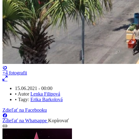
+4
fotografii
15.06.2021 - 00:00
•
Autor
Lenka Filipová
•
Tagy:
Erika Barkolová
Zdieľať na Facebooku
Zdieľať na Whatsappe
Kopírovať