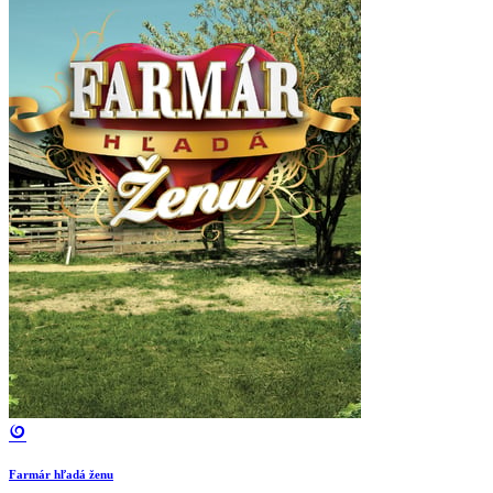
Farmár hľadá ženu