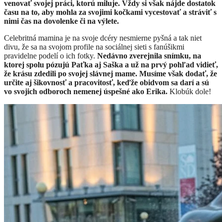
venovať svojej práci, ktorú miluje. Vždy si však nájde dostatok
času na to, aby mohla za svojimi kočkami vycestovať a stráviť s
nimi čas na dovolenke či na výlete.
Celebritná mamina je na svoje dcéry nesmierne pyšná a tak niet
divu, že sa na svojom profile na sociálnej sieti s fanúšikmi
pravidelne podelí o ich fotky.
Nedávno zverejnila snímku, na
ktorej spolu pózujú Paťka aj Saška a už na prvý pohľad vidieť,
že krásu zdedili po svojej slávnej mame. Musíme však dodať, že
určite aj šikovnosť a pracovitosť, keďže obidvom sa darí a sú
vo svojich odboroch nemenej úspešné ako Erika.
Klobúk dole!