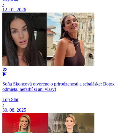
•
12. 01. 2026
Soňa Skoncová otvorene o prirodzenosti a sebaláske: Botox
odmieta, nefarbí si ani vlasy!
Top Star
•
30. 08. 2025