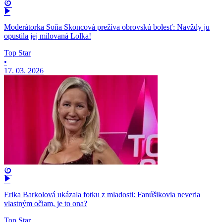
Moderátorka Soňa Skoncová prežíva obrovskú bolesť: Navždy ju
opustila jej milovaná Lolka!
Top Star
•
17. 03. 2026
Erika Barkolová ukázala fotku z mladosti: Fanúšikovia neveria
vlastným očiam, je to ona?
Top Star