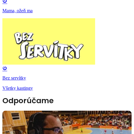
Mama, ožeň ma
Bez servítky
Všetky kastingy
Odporúčame