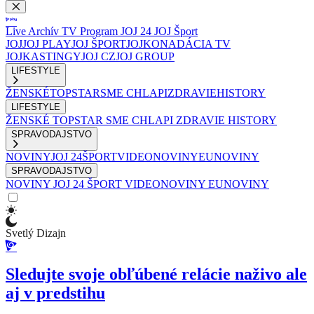
Live
Archív
TV Program
JOJ 24
JOJ Šport
JOJ
JOJ PLAY
JOJ ŠPORT
JOJKO
NADÁCIA TV
JOJ
KASTINGY
JOJ CZ
JOJ GROUP
LIFESTYLE
ŽENSKÉ
TOPSTAR
SME CHLAPI
ZDRAVIE
HISTORY
LIFESTYLE
ŽENSKÉ
TOPSTAR
SME CHLAPI
ZDRAVIE
HISTORY
SPRAVODAJSTVO
NOVINY
JOJ 24
ŠPORT
VIDEONOVINY
EUNOVINY
SPRAVODAJSTVO
NOVINY
JOJ 24
ŠPORT
VIDEONOVINY
EUNOVINY
Svetlý Dizajn
Sledujte svoje obľúbené relácie naživo ale
aj v predstihu