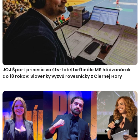
JOJ Šport prinesie vo štvrtok štvrťfinále MS hádzanárok
do 18 rokov: Slovenky vyzvú rovesníčky z Čiernej Hory