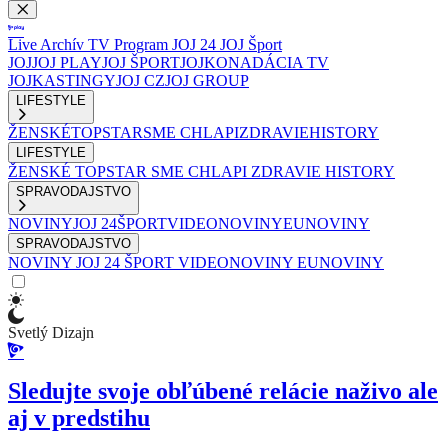
Live
Archív
TV Program
JOJ 24
JOJ Šport
JOJ
JOJ PLAY
JOJ ŠPORT
JOJKO
NADÁCIA TV
JOJ
KASTINGY
JOJ CZ
JOJ GROUP
LIFESTYLE
ŽENSKÉ
TOPSTAR
SME CHLAPI
ZDRAVIE
HISTORY
LIFESTYLE
ŽENSKÉ
TOPSTAR
SME CHLAPI
ZDRAVIE
HISTORY
SPRAVODAJSTVO
NOVINY
JOJ 24
ŠPORT
VIDEONOVINY
EUNOVINY
SPRAVODAJSTVO
NOVINY
JOJ 24
ŠPORT
VIDEONOVINY
EUNOVINY
Svetlý Dizajn
Sledujte svoje obľúbené relácie naživo ale
aj v predstihu