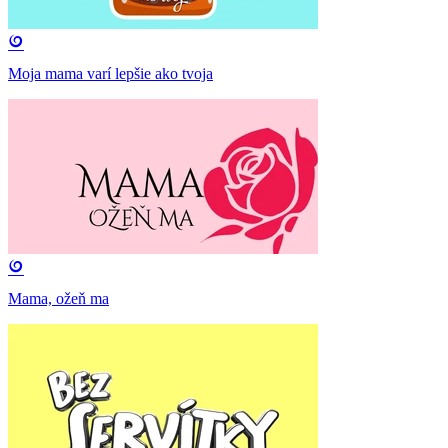
Moja mama varí lepšie ako tvoja
Mama, ožeň ma