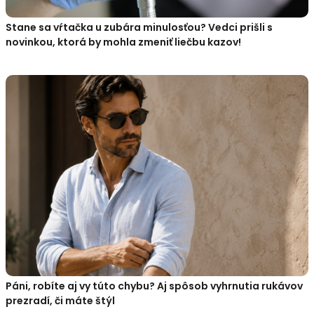
Stane sa vŕtačka u zubára minulosťou? Vedci prišli s
novinkou, ktorá by mohla zmeniť liečbu kazov!
Páni, robíte aj vy túto chybu? Aj spôsob vyhrnutia rukávov
prezradí, či máte štýl