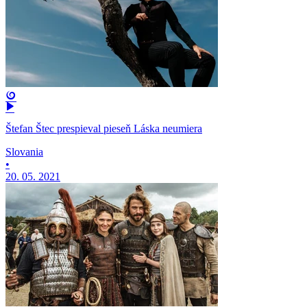
Štefan Štec prespieval pieseň Láska neumiera
Slovania
•
20. 05. 2021