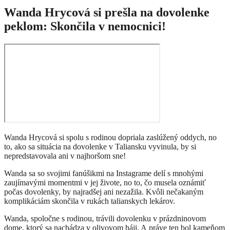
Wanda Hrycová si prešla na dovolenke
peklom: Skončila v nemocnici!
Wanda Hrycová si spolu s rodinou dopriala zaslúžený oddych, no
to, ako sa situácia na dovolenke v Taliansku vyvinula, by si
nepredstavovala ani v najhoršom sne!
Wanda sa so svojimi fanúšikmi na Instagrame delí s mnohými
zaujímavými momentmi v jej živote, no to, čo musela oznámiť
počas dovolenky, by najradšej ani nezažila. Kvôli nečakaným
komplikáciám skončila v rukách talianskych lekárov.
Wanda, spoločne s rodinou, trávili dovolenku v prázdninovom
dome, ktorý sa nachádza v olivovom háji. A práve ten bol kameňom