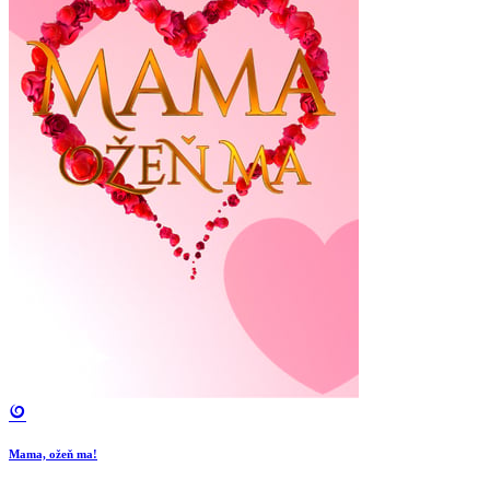
Mama, ožeň ma!