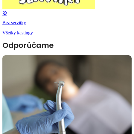
Bez servítky
Všetky kastingy
Odporúčame