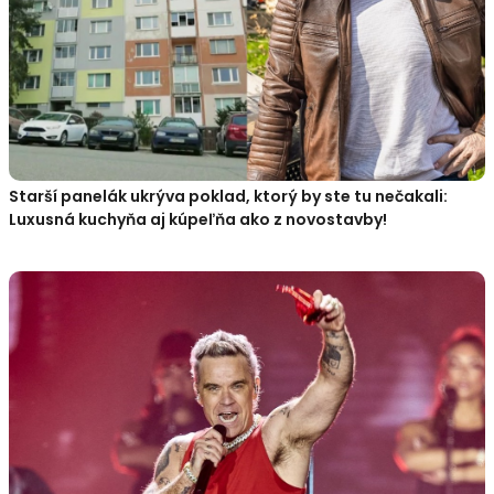
Starší panelák ukrýva poklad, ktorý by ste tu nečakali:
Luxusná kuchyňa aj kúpeľňa ako z novostavby!