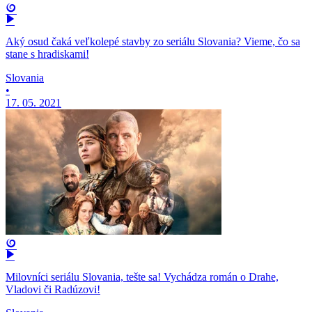
Aký osud čaká veľkolepé stavby zo seriálu Slovania? Vieme, čo sa
stane s hradiskami!
Slovania
•
17. 05. 2021
Milovníci seriálu Slovania, tešte sa! Vychádza román o Drahe,
Vladovi či Radúzovi!