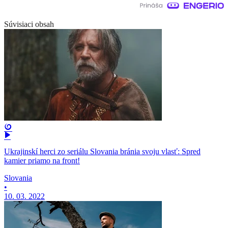
Súvisiaci obsah
Ukrajinskí herci zo seriálu Slovania bránia svoju vlasť: Spred
kamier priamo na front!
Slovania
•
10. 03. 2022