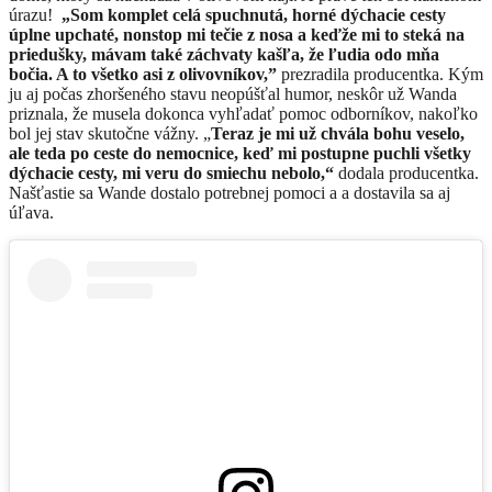
úrazu!
„Som komplet celá spuchnutá, horné dýchacie cesty
úplne upchaté, nonstop mi tečie z nosa a keďže mi to steká na
priedušky, mávam také záchvaty kašľa, že ľudia odo mňa
bočia. A to všetko asi z olivovníkov,”
prezradila producentka. Kým
ju aj počas zhoršeného stavu neopúšťal humor, neskôr už Wanda
priznala, že musela dokonca vyhľadať pomoc odborníkov, nakoľko
bol jej stav skutočne vážny. „
T
eraz je mi už chvála bohu veselo,
ale teda po ceste do nemocnice, keď mi postupne puchli všetky
dýchacie cesty, mi veru do smiechu nebolo,“
dodala producentka.
Našťastie sa Wande dostalo potrebnej pomoci a a dostavila sa aj
úľava.