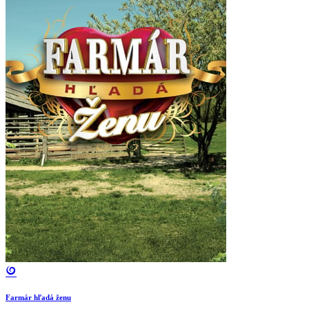
Farmár hľadá ženu