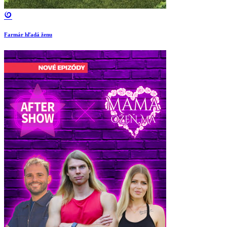
Farmár hľadá ženu