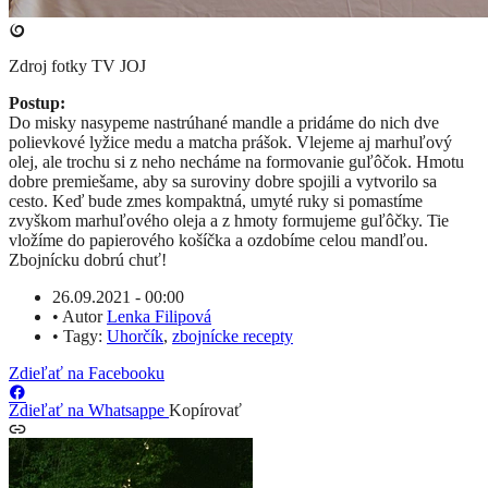
Zdroj fotky
TV JOJ
Postup:
Do misky nasypeme nastrúhané mandle a pridáme do nich dve
polievkové lyžice medu a matcha prášok. Vlejeme aj marhuľový
olej, ale trochu si z neho necháme na formovanie guľôčok. Hmotu
dobre premiešame, aby sa suroviny dobre spojili a vytvorilo sa
cesto. Keď bude zmes kompaktná, umyté ruky si pomastíme
zvyškom marhuľového oleja a z hmoty formujeme guľôčky. Tie
vložíme do papierového košíčka a ozdobíme celou mandľou.
Zbojnícku dobrú chuť!
26.09.2021 - 00:00
•
Autor
Lenka Filipová
•
Tagy:
Uhorčík
,
zbojnícke recepty
Zdieľať na Facebooku
Zdieľať na Whatsappe
Kopírovať