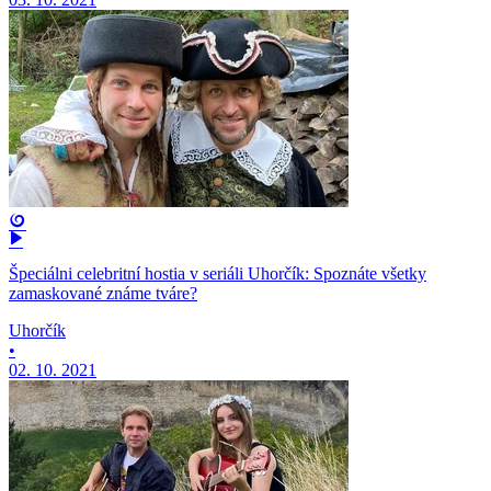
Špeciálni celebritní hostia v seriáli Uhorčík: Spoznáte všetky
zamaskované známe tváre?
Uhorčík
•
02. 10. 2021