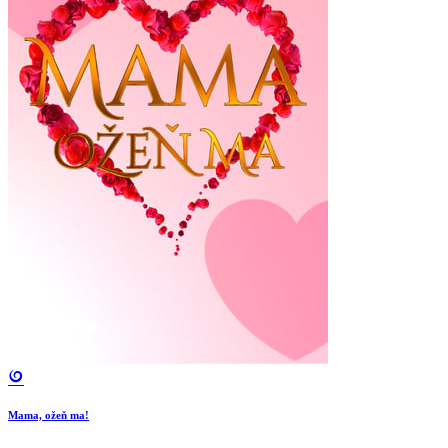
Mama, ožeň ma!