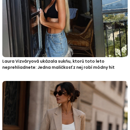
Laura Vizváryová ukázala sukňu, ktorú toto leto
neprehliadnete: Jedna maličkosť z nej robí módny hit