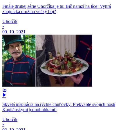
Finále druhej série Uhorčíka je tu: Bič narazí na líce! Vyhrá
zbojnícka družina veľký boj?
Uhorčík
•
09. 10. 2021
Skvelá inšpirácia na rýchle chuťovky: Prekvapte svojich hostí
Kapitánskymi jednohubkami!
Uhorčík
•
03. 10. 2021