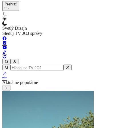
Prehrať
Svetlý Dizajn
Sleduj TV JOJ správy
Aktuálne populárne