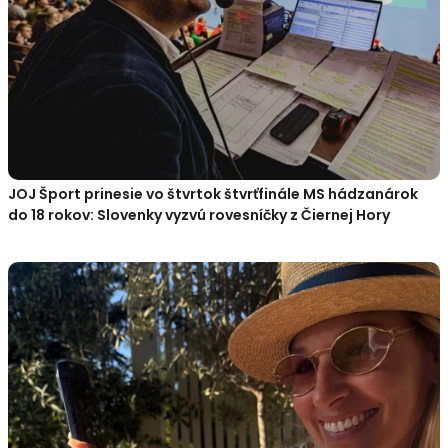
JOJ Šport prinesie vo štvrtok štvrťfinále MS hádzanárok
do 18 rokov: Slovenky vyzvú rovesníčky z Čiernej Hory