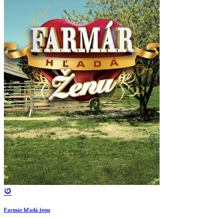
Farmár hľadá ženu