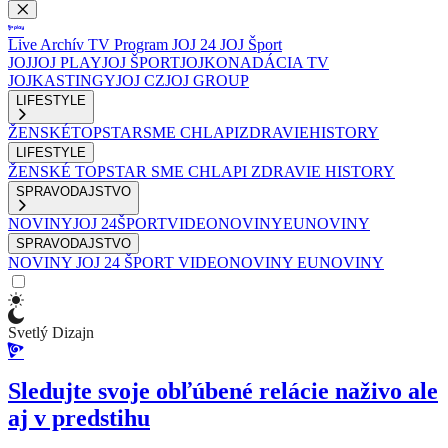
Live
Archív
TV Program
JOJ 24
JOJ Šport
JOJ
JOJ PLAY
JOJ ŠPORT
JOJKO
NADÁCIA TV
JOJ
KASTINGY
JOJ CZ
JOJ GROUP
LIFESTYLE
ŽENSKÉ
TOPSTAR
SME CHLAPI
ZDRAVIE
HISTORY
LIFESTYLE
ŽENSKÉ
TOPSTAR
SME CHLAPI
ZDRAVIE
HISTORY
SPRAVODAJSTVO
NOVINY
JOJ 24
ŠPORT
VIDEONOVINY
EUNOVINY
SPRAVODAJSTVO
NOVINY
JOJ 24
ŠPORT
VIDEONOVINY
EUNOVINY
Svetlý Dizajn
Sledujte svoje obľúbené relácie naživo ale
aj v predstihu