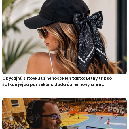
Obyčajnú šiltovku už nenoste len takto: Letný trik so
šatkou jej za pár sekúnd dodá úplne nový šmrnc