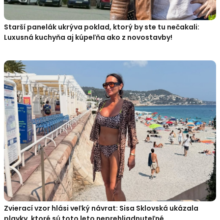
Starší panelák ukrýva poklad, ktorý by ste tu nečakali:
Luxusná kuchyňa aj kúpeľňa ako z novostavby!
Zvierací vzor hlási veľký návrat: Sisa Sklovská ukázala
plavky, ktoré sú toto leto neprehliadnuteľné