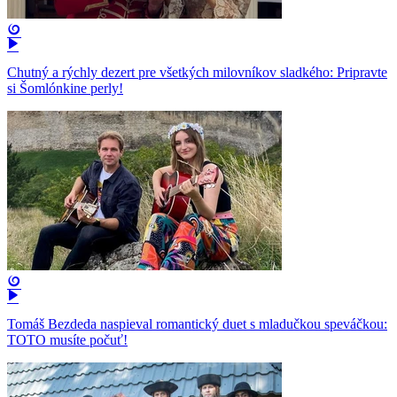
Chutný a rýchly dezert pre všetkých milovníkov sladkého: Pripravte
si Šomlónkine perly!
Tomáš Bezdeda naspieval romantický duet s mladučkou speváčkou:
TOTO musíte počuť!