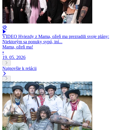
VIDEO Hviezdy z Mama, ožeň ma prezradili svoje plány:
Niektorým sa ponuky sypú, iní...
Mama, ožeň ma!
•
19. 05. 2026
Najnovšie k relácii