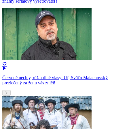
známy seriálový vyšetrovateľ!
Červené nechty, rúž a dlhé vlasy: Uf, Sväťo Malachovský
prezlečený za ženu vás zničí!