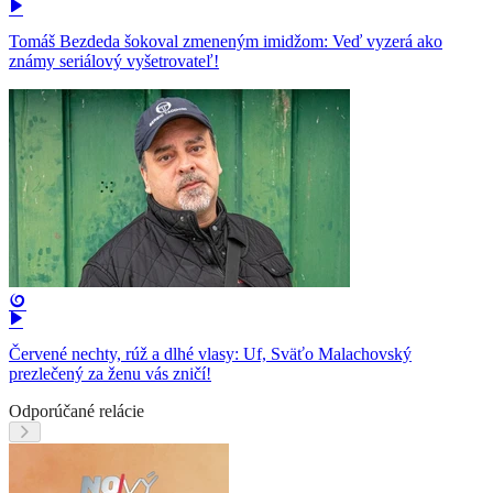
Tomáš Bezdeda šokoval zmeneným imidžom: Veď vyzerá ako
známy seriálový vyšetrovateľ!
Červené nechty, rúž a dlhé vlasy: Uf, Sväťo Malachovský
prezlečený za ženu vás zničí!
Odporúčané relácie