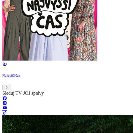
Najvyšší čas
Sleduj TV JOJ správy