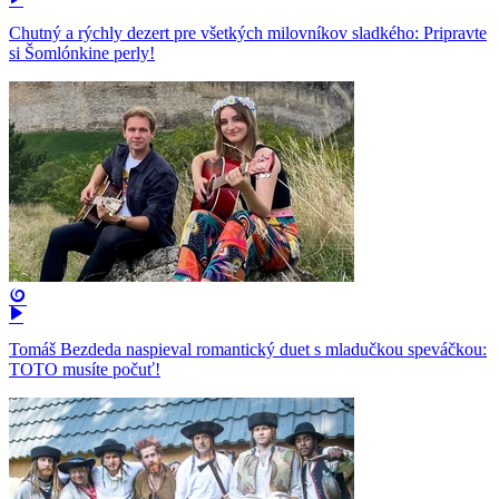
Chutný a rýchly dezert pre všetkých milovníkov sladkého: Pripravte
si Šomlónkine perly!
Tomáš Bezdeda naspieval romantický duet s mladučkou speváčkou:
TOTO musíte počuť!