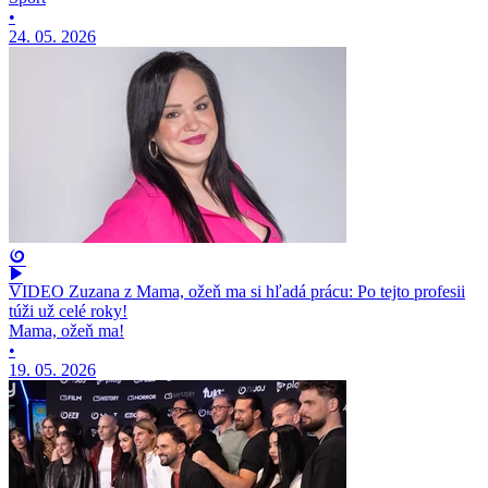
•
24. 05. 2026
VIDEO Zuzana z Mama, ožeň ma si hľadá prácu: Po tejto profesii
túži už celé roky!
Mama, ožeň ma!
•
19. 05. 2026