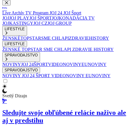
Live
Archív
TV Program
JOJ 24
JOJ Šport
JOJ
JOJ PLAY
JOJ ŠPORT
JOJKO
NADÁCIA TV
JOJ
KASTINGY
JOJ CZ
JOJ GROUP
LIFESTYLE
ŽENSKÉ
TOPSTAR
SME CHLAPI
ZDRAVIE
HISTORY
LIFESTYLE
ŽENSKÉ
TOPSTAR
SME CHLAPI
ZDRAVIE
HISTORY
SPRAVODAJSTVO
NOVINY
JOJ 24
ŠPORT
VIDEONOVINY
EUNOVINY
SPRAVODAJSTVO
NOVINY
JOJ 24
ŠPORT
VIDEONOVINY
EUNOVINY
Svetlý Dizajn
Sledujte svoje obľúbené relácie naživo ale
aj v predstihu