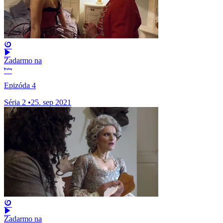
Zadarmo na
Epizóda 4
Séria 2
•
25. sep 2021
Zadarmo na