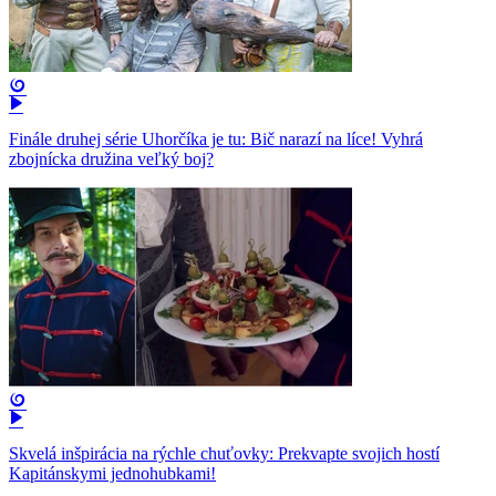
Finále druhej série Uhorčíka je tu: Bič narazí na líce! Vyhrá
zbojnícka družina veľký boj?
Skvelá inšpirácia na rýchle chuťovky: Prekvapte svojich hostí
Kapitánskymi jednohubkami!