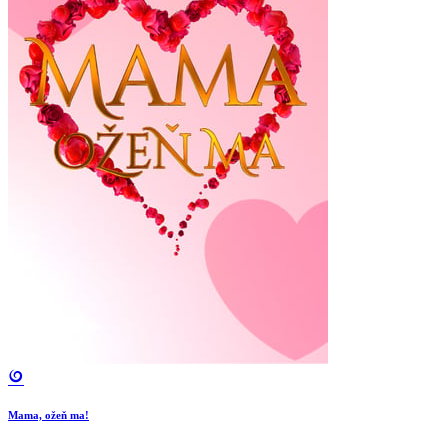
Mama, ožeň ma!