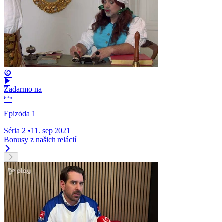
Zadarmo na
Epizóda 1
Séria 2
•
11. sep 2021
Bonusy z našich relácií