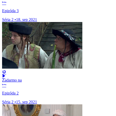
Epizóda 3
Séria 2
•
18. sep 2021
Zadarmo na
Epizóda 2
Séria 2
•
15. sep 2021