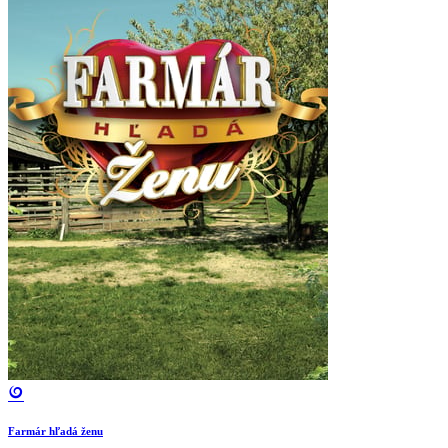
Farmár hľadá ženu