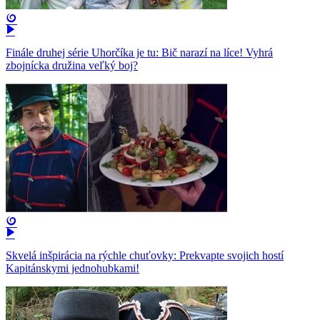
Finále druhej série Uhorčíka je tu: Bič narazí na líce! Vyhrá
zbojnícka družina veľký boj?
Skvelá inšpirácia na rýchle chuťovky: Prekvapte svojich hostí
Kapitánskymi jednohubkami!