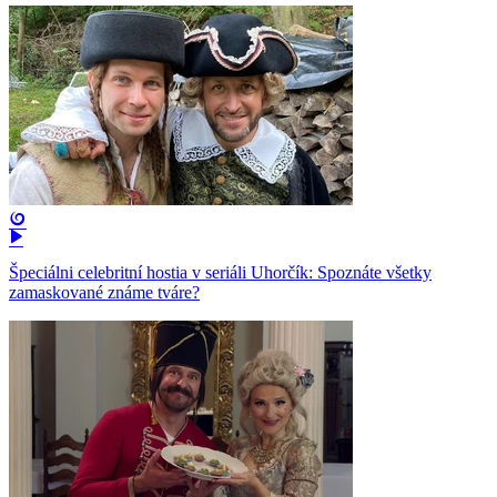
Špeciálni celebritní hostia v seriáli Uhorčík: Spoznáte všetky
zamaskované známe tváre?