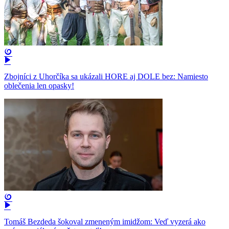
Zbojníci z Uhorčíka sa ukázali HORE aj DOLE bez: Namiesto
oblečenia len opasky!
Tomáš Bezdeda šokoval zmeneným imidžom: Veď vyzerá ako