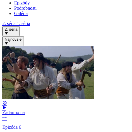
Epizódy
Podrobnosti
Galéria
2. séria
1. séria
2. séria
Najnovšie
Zadarmo na
Epizóda 6