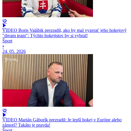
VIDEO Boris Valábik prezradil, ako by mal vyzerať jeho hokejový
"dream team": Týchto hokejistov by si vybral!
Šport
•
24. 05. 2026
VIDEO Marián Gáborík prezradil: Je lepší hokej v Európe alebo
zámorí? Takáto je pravda!
Šport