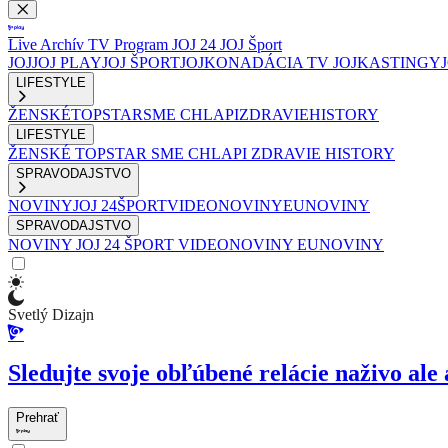
Live
Archív
TV Program
JOJ 24
JOJ Šport
JOJ
JOJ PLAY
JOJ ŠPORT
JOJKO
NADÁCIA TV JOJ
KASTINGY
LIFESTYLE
ŽENSKÉ
TOPSTAR
SME CHLAPI
ZDRAVIE
HISTORY
LIFESTYLE
ŽENSKÉ
TOPSTAR
SME CHLAPI
ZDRAVIE
HISTORY
SPRAVODAJSTVO
NOVINY
JOJ 24
ŠPORT
VIDEONOVINY
EUNOVINY
SPRAVODAJSTVO
NOVINY
JOJ 24
ŠPORT
VIDEONOVINY
EUNOVINY
Svetlý Dizajn
Sledujte svoje obľúbené relácie naživo ale 
Prehrať