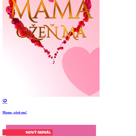
Mama, ožeň ma!