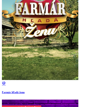
Farmár hľadá ženu