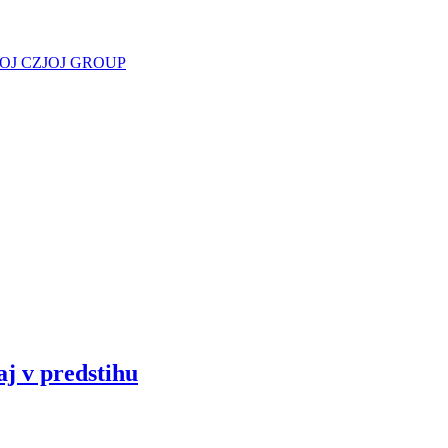
JOJ CZ
JOJ GROUP
aj v predstihu