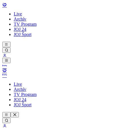
Live
Archív
TV Program
JOJ 24
JOJ Šport
Live
Archív
TV Program
JOJ 24
JOJ Šport