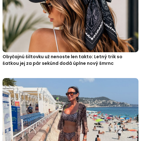
Obyčajnú šiltovku už nenoste len takto: Letný trik so
šatkou jej za pár sekúnd dodá úplne nový šmrnc