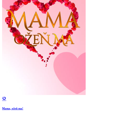
Mama, ožeň ma!