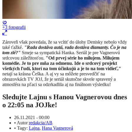
+3
fotografii
Zároveň však povedala, že sa vcítiť do úlohy Denisky nebolo vždy
také ťažké.
"Rada dostáva autá, rada dostáva diamanty. Čo je na
tom zlé?"
Smeje sa sympatická Hanka. Seriál je pre Vagnerovú
srdcovou záležitosťou.
"Od prvej série ho milujem. Milujem
komédie. Je to pre mňa za odmenu. Ide o srdcový projekt
všetkých ľudí, ktorí na tom účinkujú a je to na tom vidieť,"
netají sa krásna Češka. A aj vy sa môžete presvedčiť na
obrazovkách TV JOJ, že je seriál skutočne skvele spravený a
atmosféra na pľaci sa odzrkadlila aj na finálnom výsledku!
Sledujte Lajnu s Hanou Vagnerovou dnes
o 22:05 na JOJke!
26.11.2021 - 00:00
•
Autor
redakcia/AB
•
Tagy:
Lajna
,
Hana Vagnerová