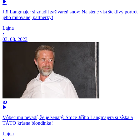
Jiří Langmajer si zriadil zašiváreň snov: Na stene visí šteklivý portrét
jeho milovanej partnerky!
Lajna
•
03. 08. 2023
Vôbec mu nevadí, že je ženatý: Srdce Jiřího Langmajera si získala
TÁTO krásna blondínka!
Lajna
•