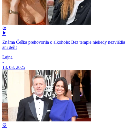
Známa Češka prehovorila o alkohole: Bez terapie niekedy nezvládla
ani deň!
Lajna
•
13. 08. 2025