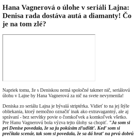
Hana Vagnerová o úlohe v seriáli Lajna:
Denisa rada dostáva autá a diamanty! Čo
je na tom zlé?
Napriek tomu, že s Deniskou nemá spoločné takmer nič, seriálovú
úlohu v Lajne by Hana Vagnerová za nič na svete nevymenila!
Deniska zo seriálu Lajna je bývalá striptérka. Vidieť to na jej štýle
obliekania, ktorý nemožno označiť inak ako extravagantný, ale aj
správaní - bez servítky povie o čomkoľvek a komkoľvek všetko.
Pre Hanu Vagnerovú bola výzva tejto úlohy sa chopiť.
"Ja som si
pri Denise povedala, že sa ju pokúsim zľudštiť. Keď som si
prečítala scenár, tak som si povedala, že sa dá hrať na prvú dobrú