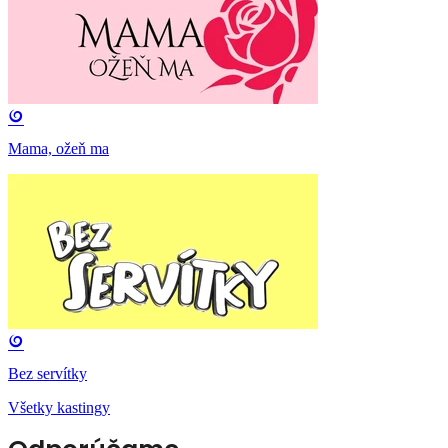
Mama, ožeň ma
Bez servítky
Všetky kastingy