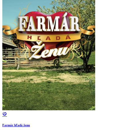
Farmár hľadá ženu