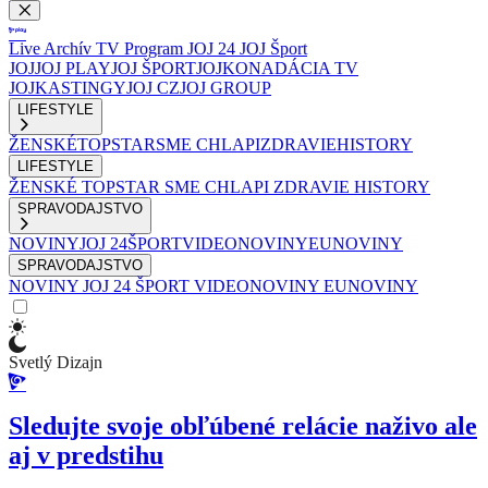
Live
Archív
TV Program
JOJ 24
JOJ Šport
JOJ
JOJ PLAY
JOJ ŠPORT
JOJKO
NADÁCIA TV
JOJ
KASTINGY
JOJ CZ
JOJ GROUP
LIFESTYLE
ŽENSKÉ
TOPSTAR
SME CHLAPI
ZDRAVIE
HISTORY
LIFESTYLE
ŽENSKÉ
TOPSTAR
SME CHLAPI
ZDRAVIE
HISTORY
SPRAVODAJSTVO
NOVINY
JOJ 24
ŠPORT
VIDEONOVINY
EUNOVINY
SPRAVODAJSTVO
NOVINY
JOJ 24
ŠPORT
VIDEONOVINY
EUNOVINY
Svetlý Dizajn
Sledujte svoje obľúbené relácie naživo ale
aj v predstihu