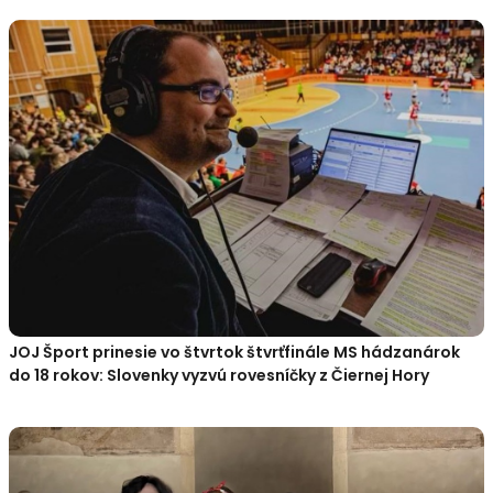
JOJ Šport prinesie vo štvrtok štvrťfinále MS hádzanárok
do 18 rokov: Slovenky vyzvú rovesníčky z Čiernej Hory