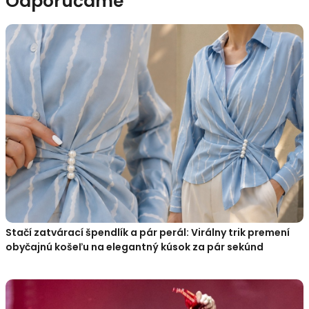
Odporúčame
Stačí zatvárací špendlík a pár perál: Virálny trik premení
obyčajnú košeľu na elegantný kúsok za pár sekúnd