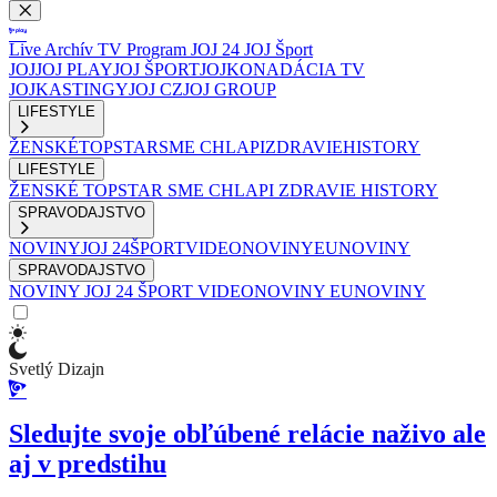
Live
Archív
TV Program
JOJ 24
JOJ Šport
JOJ
JOJ PLAY
JOJ ŠPORT
JOJKO
NADÁCIA TV
JOJ
KASTINGY
JOJ CZ
JOJ GROUP
LIFESTYLE
ŽENSKÉ
TOPSTAR
SME CHLAPI
ZDRAVIE
HISTORY
LIFESTYLE
ŽENSKÉ
TOPSTAR
SME CHLAPI
ZDRAVIE
HISTORY
SPRAVODAJSTVO
NOVINY
JOJ 24
ŠPORT
VIDEONOVINY
EUNOVINY
SPRAVODAJSTVO
NOVINY
JOJ 24
ŠPORT
VIDEONOVINY
EUNOVINY
Svetlý Dizajn
Sledujte svoje obľúbené relácie naživo ale
aj v predstihu