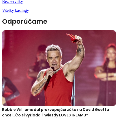
Bez servítky
Všetky kastingy
Odporúčame
Robbie Williams dal prekvapujúci zákaz a David Guetta
chcel…Čo si vyžiadali hviezdy LOVESTREAMU?