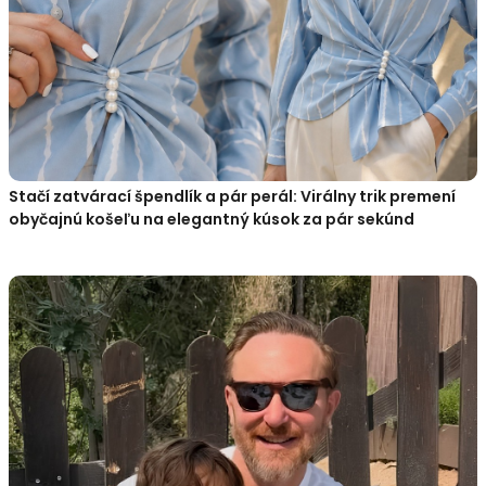
Stačí zatvárací špendlík a pár perál: Virálny trik premení
obyčajnú košeľu na elegantný kúsok za pár sekúnd