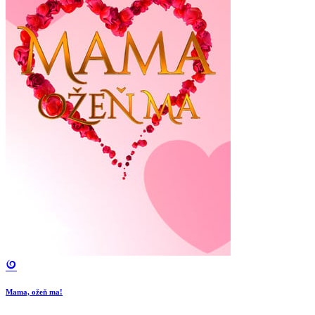
Mama, ožeň ma!