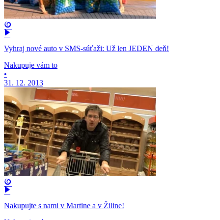
Vyhraj nové auto v SMS-súťaži: Už len JEDEN deň!
Nakupuje vám to
•
31. 12. 2013
Nakupujte s nami v Martine a v Žiline!