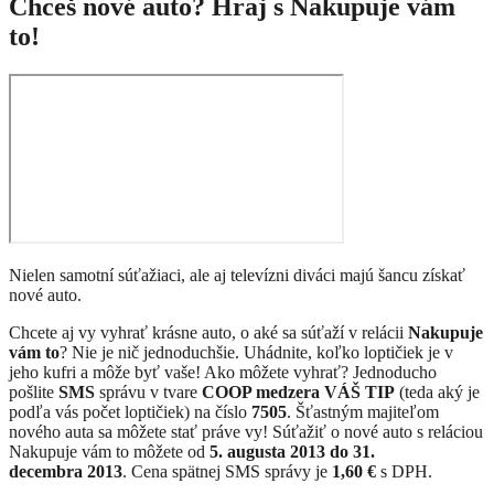
Chceš nové auto? Hraj s Nakupuje vám
to!
Nielen samotní súťažiaci, ale aj televízni diváci majú šancu získať
nové auto.
Chcete aj vy vyhrať krásne auto, o aké sa súťaží v relácii
Nakupuje
vám to
? Nie je nič jednoduchšie. Uhádnite, koľko loptičiek je v
jeho kufri a môže byť vaše! Ako môžete vyhrať? Jednoducho
pošlite
SMS
správu v tvare
COOP medzera VÁŠ TIP
(teda aký je
podľa vás počet loptičiek) na číslo
7505
. Šťastným majiteľom
nového auta sa môžete stať práve vy! Súťažiť o nové auto s reláciou
Nakupuje vám to môžete od
5. augusta 2013 do 31.
decembra 2013
. Cena spätnej SMS správy je
1,60 €
s DPH.