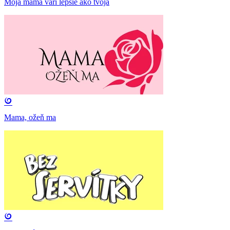
Moja mama varí lepšie ako tvoja
Mama, ožeň ma