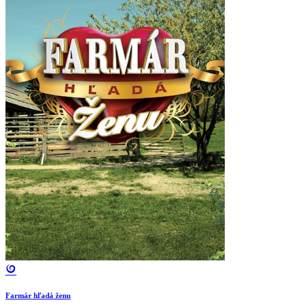
Farmár hľadá ženu