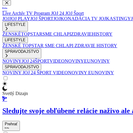
Live
Archív
TV Program
JOJ 24
JOJ Šport
JOJ
JOJ PLAY
JOJ ŠPORT
JOJKO
NADÁCIA TV JOJ
KASTINGY
LIFESTYLE
ŽENSKÉ
TOPSTAR
SME CHLAPI
ZDRAVIE
HISTORY
LIFESTYLE
ŽENSKÉ
TOPSTAR
SME CHLAPI
ZDRAVIE
HISTORY
SPRAVODAJSTVO
NOVINY
JOJ 24
ŠPORT
VIDEONOVINY
EUNOVINY
SPRAVODAJSTVO
NOVINY
JOJ 24
ŠPORT
VIDEONOVINY
EUNOVINY
Svetlý Dizajn
Sledujte svoje obľúbené relácie naživo ale 
Prehrať