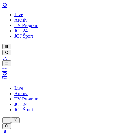
Live
Archív
TV Program
JOJ 24
JOJ Šport
Live
Archív
TV Program
JOJ 24
JOJ Šport