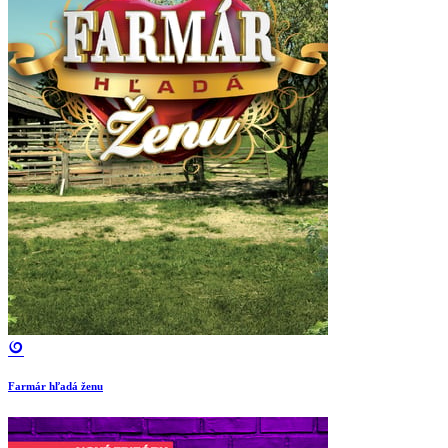
Farmár hľadá ženu