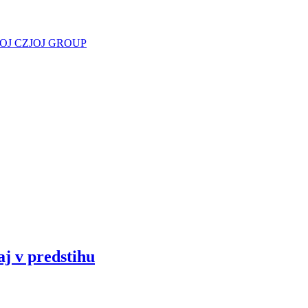
JOJ CZ
JOJ GROUP
aj v predstihu