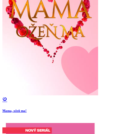
Mama, ožeň ma!