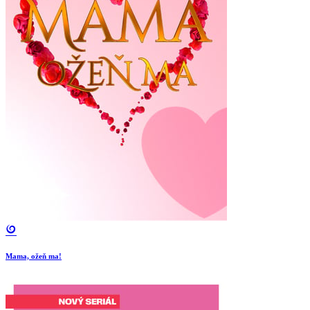
Mama, ožeň ma!