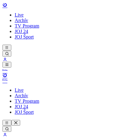
Live
Archív
TV Program
JOJ 24
JOJ Šport
Live
Archív
TV Program
JOJ 24
JOJ Šport