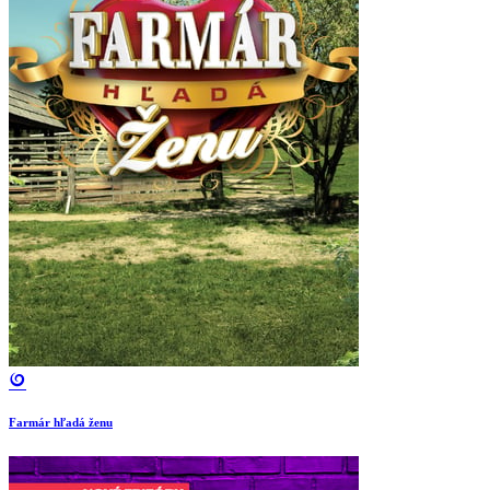
Farmár hľadá ženu