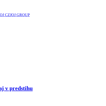
JOJ CZ
JOJ GROUP
aj v predstihu