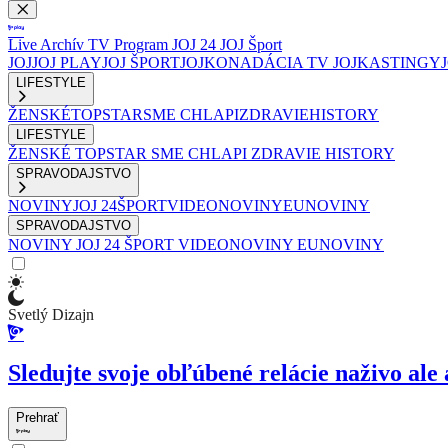
Live
Archív
TV Program
JOJ 24
JOJ Šport
JOJ
JOJ PLAY
JOJ ŠPORT
JOJKO
NADÁCIA TV JOJ
KASTINGY
LIFESTYLE
ŽENSKÉ
TOPSTAR
SME CHLAPI
ZDRAVIE
HISTORY
LIFESTYLE
ŽENSKÉ
TOPSTAR
SME CHLAPI
ZDRAVIE
HISTORY
SPRAVODAJSTVO
NOVINY
JOJ 24
ŠPORT
VIDEONOVINY
EUNOVINY
SPRAVODAJSTVO
NOVINY
JOJ 24
ŠPORT
VIDEONOVINY
EUNOVINY
Svetlý Dizajn
Sledujte svoje obľúbené relácie naživo ale 
Prehrať