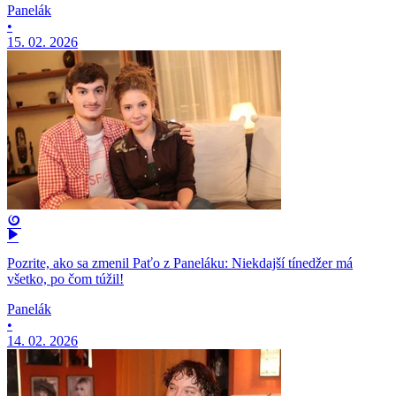
Panelák
•
15. 02. 2026
Pozrite, ako sa zmenil Paťo z Paneláku: Niekdajší tínedžer má
všetko, po čom túžil!
Panelák
•
14. 02. 2026