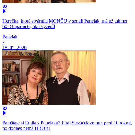
Herečka, ktorá stvárnila MONČU v seriáli Panelák, má už takmer
60: Odpadnete, ako vyzerá!
Panelák
•
18. 05. 2026
Pamätáte si Emila z Paneláku? Juraj Slezáček zomrel pred 10 rokmi,
no dodnes nemá HROB!