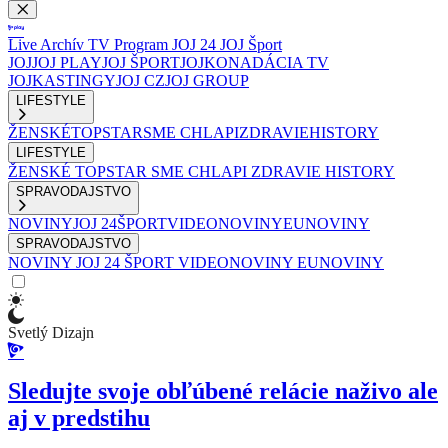
Live
Archív
TV Program
JOJ 24
JOJ Šport
JOJ
JOJ PLAY
JOJ ŠPORT
JOJKO
NADÁCIA TV
JOJ
KASTINGY
JOJ CZ
JOJ GROUP
LIFESTYLE
ŽENSKÉ
TOPSTAR
SME CHLAPI
ZDRAVIE
HISTORY
LIFESTYLE
ŽENSKÉ
TOPSTAR
SME CHLAPI
ZDRAVIE
HISTORY
SPRAVODAJSTVO
NOVINY
JOJ 24
ŠPORT
VIDEONOVINY
EUNOVINY
SPRAVODAJSTVO
NOVINY
JOJ 24
ŠPORT
VIDEONOVINY
EUNOVINY
Svetlý Dizajn
Sledujte svoje obľúbené relácie naživo ale
aj v predstihu