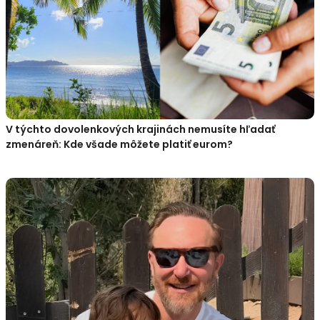
V týchto dovolenkových krajinách nemusíte hľadať
zmenáreň: Kde všade môžete platiť eurom?