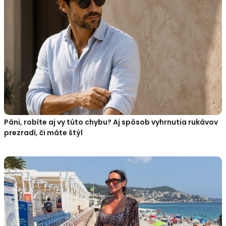
Páni, robíte aj vy túto chybu? Aj spôsob vyhrnutia rukávov
prezradí, či máte štýl