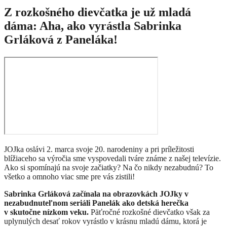
Z rozkošného dievčatka je už mladá
dáma: Aha, ako vyrástla Sabrinka
Grláková z Paneláka!
JOJka oslávi 2. marca svoje 20. narodeniny a pri príležitosti
blížiaceho sa výročia sme vyspovedali tváre známe z našej televízie.
Ako si spomínajú na svoje začiatky? Na čo nikdy nezabudnú? To
všetko a omnoho viac sme pre vás zistili!
Sabrinka Grláková začínala na obrazovkách JOJky v
nezabudnuteľnom seriáli Panelák ako detská herečka
v skutočne nízkom veku.
Päťročné rozkošné dievčatko však za
uplynulých desať rokov vyrástlo v krásnu mladú dámu, ktorá je