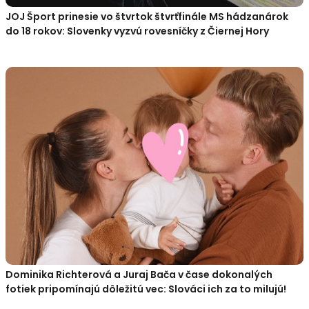
JOJ Šport prinesie vo štvrtok štvrťfinále MS hádzanárok
do 18 rokov: Slovenky vyzvú rovesníčky z Čiernej Hory
Dominika Richterová a Juraj Bača v čase dokonalých
fotiek pripomínajú dôležitú vec: Slováci ich za to milujú!