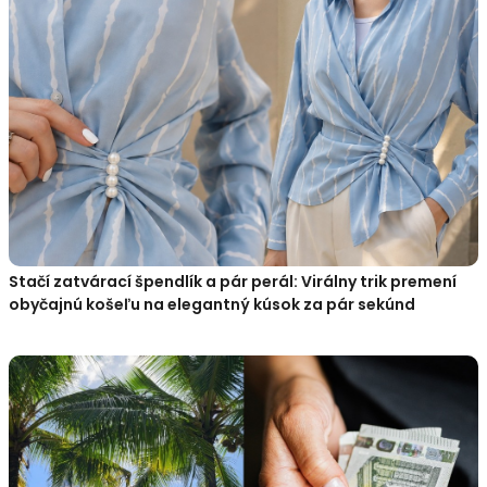
Stačí zatvárací špendlík a pár perál: Virálny trik premení
obyčajnú košeľu na elegantný kúsok za pár sekúnd