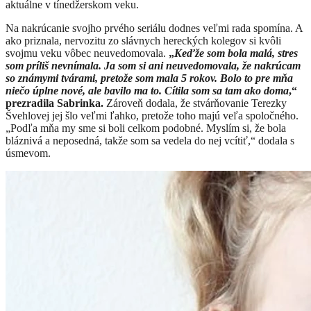
aktuálne v tínedžerskom veku.
Na nakrúcanie svojho prvého seriálu dodnes veľmi rada spomína. A
ako priznala, nervozitu zo slávnych hereckých kolegov si kvôli
svojmu veku vôbec neuvedomovala.
„
Keďže som bola malá, stres
som príliš nevnímala. Ja som si ani neuvedomovala, že nakrúcam
so známymi tvárami, pretože som mala 5 rokov. Bolo to pre mňa
niečo úplne nové, ale bavilo ma to. Cítila som sa tam ako doma
,“
prezradila Sabrinka.
Zároveň dodala, že stvárňovanie Terezky
Švehlovej jej šlo veľmi ľahko, pretože toho majú veľa spoločného.
„Podľa mňa my sme si boli celkom podobné. Myslím si, že bola
bláznivá a neposedná, takže som sa vedela do nej vcítiť,“ dodala s
úsmevom.