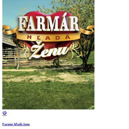
Farmár hľadá ženu