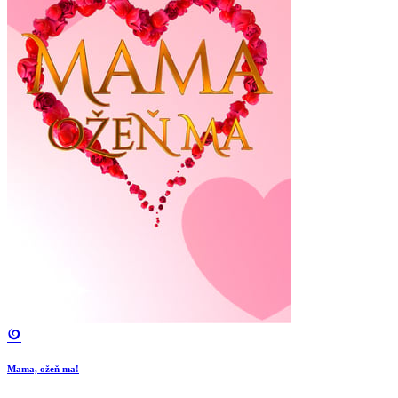
Mama, ožeň ma!