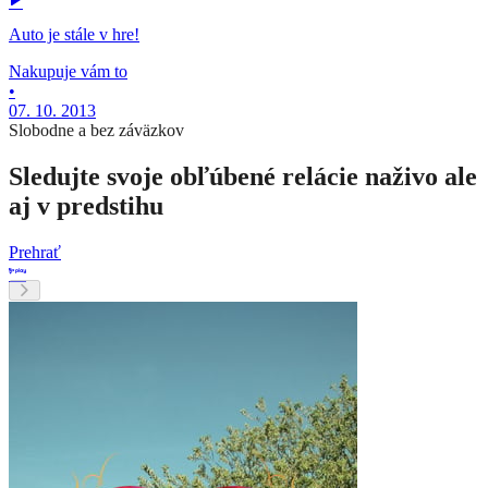
Auto je stále v hre!
Nakupuje vám to
•
07. 10. 2013
Slobodne a bez záväzkov
Sledujte svoje obľúbené relácie naživo ale
aj v predstihu
Prehrať