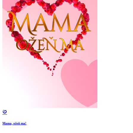
Mama, ožeň ma!