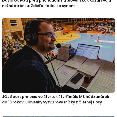
David Guetta pred príchodom na Slovensko ukázal svoju
nežnú stránku: Zdieľal fotku so synom
JOJ Šport prinesie vo štvrtok štvrťfinále MS hádzanárok
do 18 rokov: Slovenky vyzvú rovesníčky z Čiernej Hory