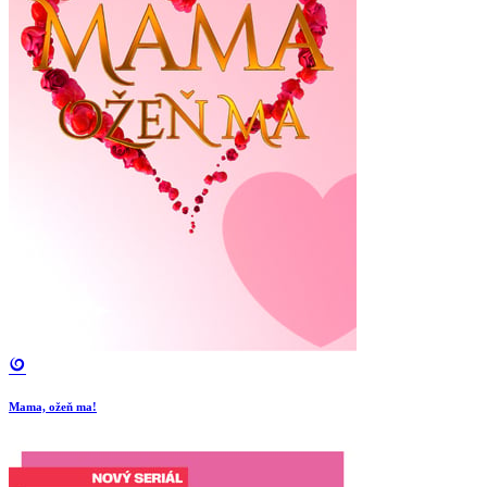
Mama, ožeň ma!