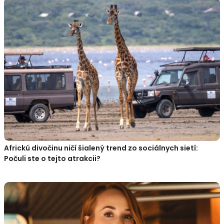
Africkú divočinu ničí šialený trend zo sociálnych sietí:
Počuli ste o tejto atrakcii?