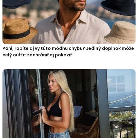
Páni, robíte aj vy túto módnu chybu? Jediný doplnok môže
celý outfit zachrániť aj pokaziť