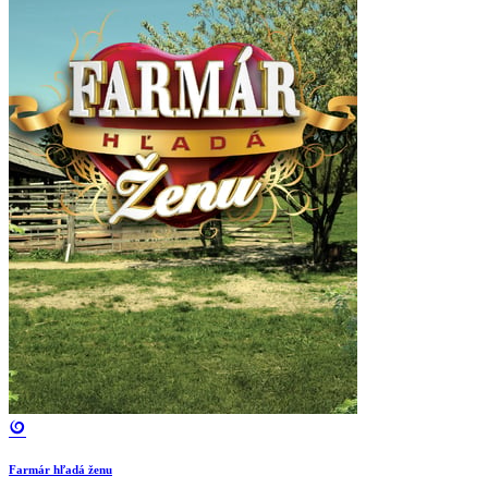
Farmár hľadá ženu