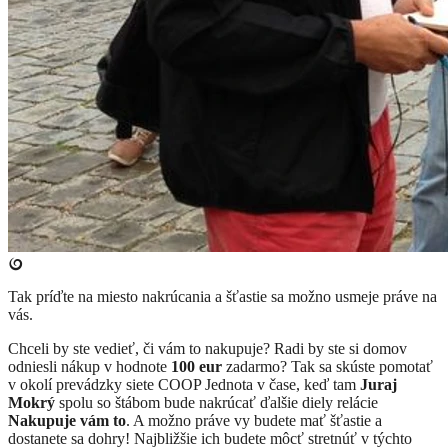
Tak príďte na miesto nakrúcania a šťastie sa možno usmeje práve na
vás.
Chceli by ste vedieť, či vám to nakupuje? Radi by ste si domov
odniesli nákup v hodnote
100 eur
zadarmo? Tak sa skúste pomotať
v okolí prevádzky siete COOP Jednota v čase, keď tam
Juraj
Mokrý
spolu so štábom bude nakrúcať ďalšie diely relácie
Nakupuje vám to
. A možno práve vy budete mať šťastie a
dostanete sa dohry! Najbližšie ich budete môcť stretnúť v týchto