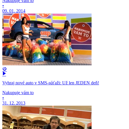
Nakupuje vám to
•
09. 01. 2014
Vyhraj nové auto v SMS-súťaži: Už len JEDEN deň!
Nakupuje vám to
•
31. 12. 2013