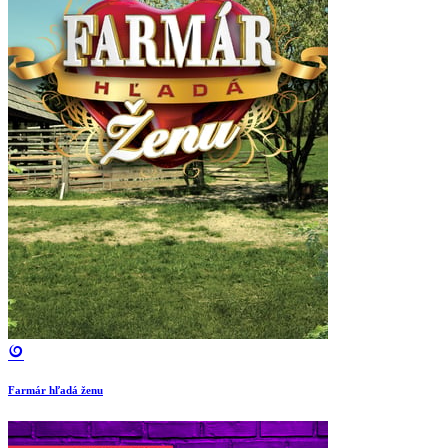
Farmár hľadá ženu