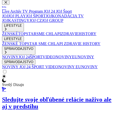
Live
Archív
TV Program
JOJ 24
JOJ Šport
JOJ
JOJ PLAY
JOJ ŠPORT
JOJKO
NADÁCIA TV
JOJ
KASTINGY
JOJ CZ
JOJ GROUP
LIFESTYLE
ŽENSKÉ
TOPSTAR
SME CHLAPI
ZDRAVIE
HISTORY
LIFESTYLE
ŽENSKÉ
TOPSTAR
SME CHLAPI
ZDRAVIE
HISTORY
SPRAVODAJSTVO
NOVINY
JOJ 24
ŠPORT
VIDEONOVINY
EUNOVINY
SPRAVODAJSTVO
NOVINY
JOJ 24
ŠPORT
VIDEONOVINY
EUNOVINY
Svetlý Dizajn
Sledujte svoje obľúbené relácie naživo ale
aj v predstihu