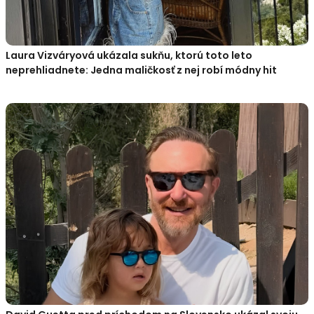
Laura Vizváryová ukázala sukňu, ktorú toto leto
neprehliadnete: Jedna maličkosť z nej robí módny hit