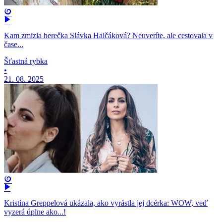
Kam zmizla herečka Slávka Halčáková? Neuveríte, ale cestovala v
čase...
Šťastná rybka
•
21. 08. 2025
Kristína Greppelová ukázala, ako vyrástla jej dcérka: WOW, veď
vyzerá úplne ako...!