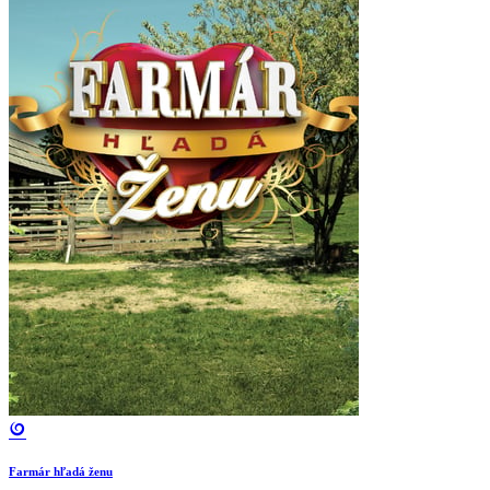
Farmár hľadá ženu