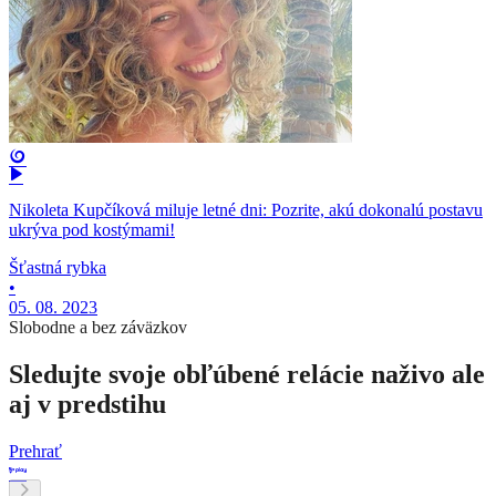
Nikoleta Kupčíková miluje letné dni: Pozrite, akú dokonalú postavu
ukrýva pod kostýmami!
Šťastná rybka
•
05. 08. 2023
Slobodne a bez záväzkov
Sledujte svoje obľúbené relácie naživo ale
aj v predstihu
Prehrať