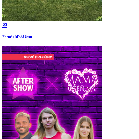
Farmár hľadá ženu