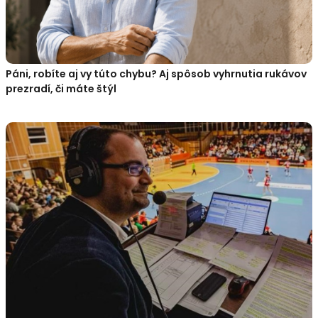
Páni, robíte aj vy túto chybu? Aj spôsob vyhrnutia rukávov
prezradí, či máte štýl