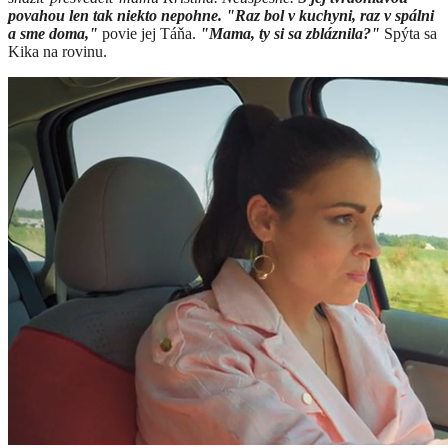
povahou len tak niekto nepohne. "Raz bol v kuchyni, raz v spálni
a sme doma,"
povie jej Táňa.
"Mama, ty si sa zbláznila?"
Spýta sa
Kika na rovinu.