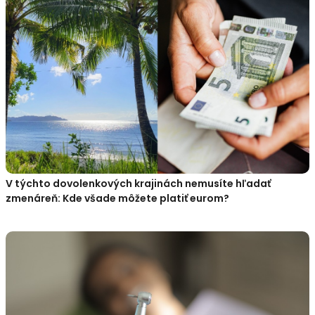
V týchto dovolenkových krajinách nemusíte hľadať
zmenáreň: Kde všade môžete platiť eurom?