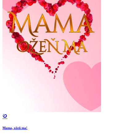
Mama, ožeň ma!