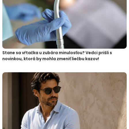
Stane sa vŕtačka u zubára minulosťou? Vedci prišli s
novinkou, ktorá by mohla zmeniť liečbu kazov!