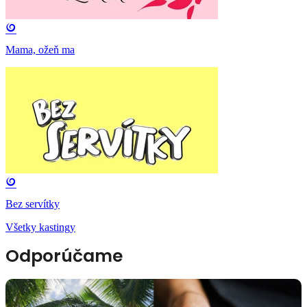
Mama, ožeň ma
Bez servítky
Všetky kastingy
Odporúčame