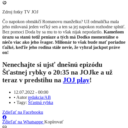
Zdroj fotky
TV JOJ
​Čo napokon obmäkčí Romanovu manželku? Už odmalička mala
jeho milovaná jeden veľký sen a ten sa jej napokon rozhodne splniť.
Bez pomoci Doda by sa mu to to však nijak nepodarilo.
Kameňom
úrazu sa stanú totiž peniaze a tých má Dodko momentálne o
niečo viac ako jeho švagor. Milionár to však bude mať poriadne
ťažké, keďže jeho rodina stále nevie, že vyhral jackpot práve
on!
Nenechajte si ujsť dnešnú epizódu
Šťastnej rybky o 20:35 na JOJke a už
teraz v predstihu na
JOJ play
!
12.07.2022 - 00:00
•
Autor
redakcia/AB
•
Tagy:
Šťastná rybka
Zdieľať na Facebooku
Zdieľať na Whatsappe
Kopírovať