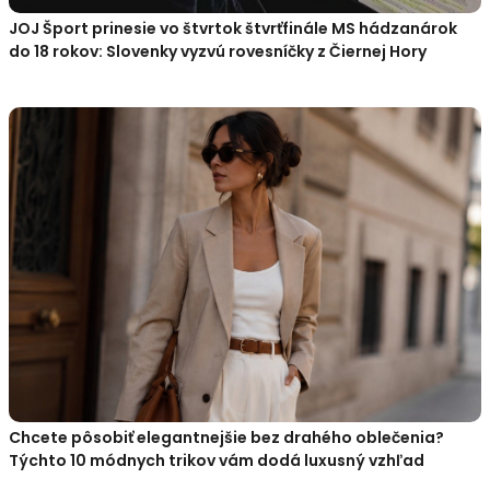
JOJ Šport prinesie vo štvrtok štvrťfinále MS hádzanárok
do 18 rokov: Slovenky vyzvú rovesníčky z Čiernej Hory
Chcete pôsobiť elegantnejšie bez drahého oblečenia?
Týchto 10 módnych trikov vám dodá luxusný vzhľad