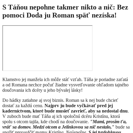
S Táňou nepohne takmer nikto a nič: Bez
pomoci Doda ju Roman späť nezíska!
Klamstvo jej manžela ich môže stáť vzťah. Táňa je poriadne zaťatá
a od Romana nechce počuť žiadne vysvetľovanie ohľadom tajného
doučovania ich dcéry u jeho bývalej lásky!
Do hádky zatiahne aj svoj biznis. Roman sa k nej bude chcieť
dostať za každú cenu.
Najprv ju bude vyčkávať pred jej
kaderníctvom, ktoré bude musieť zavrieť, aby sa nedostal dnu
.
V zuboch bude mať Táňa aj ich spoločnú dcéru Kristínu, ktorá
spolu s otcom tajila, kde chodí na doučovanie.
"Mami, prosím ťa,
vráť sa domov. Medzi otcom a Jelínkovou sa nič nestalo,"
bude sa
snažiť presvedčiť mamu Kristína. Neúspešne.
S jej tvrdohlavou