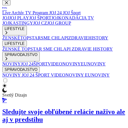
Live
Archív
TV Program
JOJ 24
JOJ Šport
JOJ
JOJ PLAY
JOJ ŠPORT
JOJKO
NADÁCIA TV
JOJ
KASTINGY
JOJ CZ
JOJ GROUP
LIFESTYLE
ŽENSKÉ
TOPSTAR
SME CHLAPI
ZDRAVIE
HISTORY
LIFESTYLE
ŽENSKÉ
TOPSTAR
SME CHLAPI
ZDRAVIE
HISTORY
SPRAVODAJSTVO
NOVINY
JOJ 24
ŠPORT
VIDEONOVINY
EUNOVINY
SPRAVODAJSTVO
NOVINY
JOJ 24
ŠPORT
VIDEONOVINY
EUNOVINY
Svetlý Dizajn
Sledujte svoje obľúbené relácie naživo ale
aj v predstihu