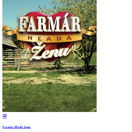
Farmár hľadá ženu