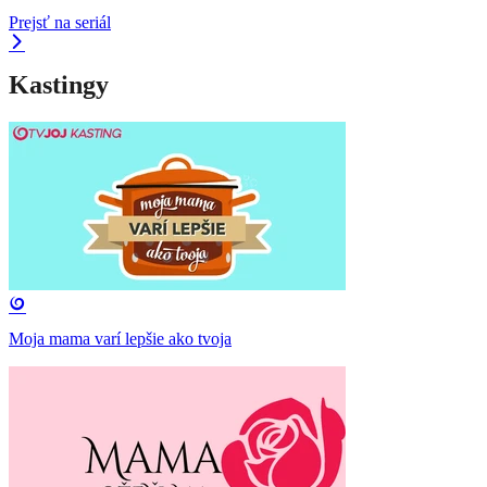
Prejsť na seriál
Kastingy
Moja mama varí lepšie ako tvoja