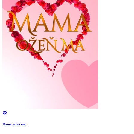
Mama, ožeň ma!