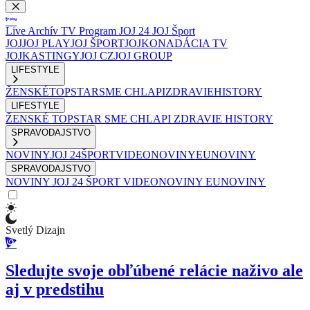
Live
Archív
TV Program
JOJ 24
JOJ Šport
JOJ
JOJ PLAY
JOJ ŠPORT
JOJKO
NADÁCIA TV
JOJ
KASTINGY
JOJ CZ
JOJ GROUP
LIFESTYLE
ŽENSKÉ
TOPSTAR
SME CHLAPI
ZDRAVIE
HISTORY
LIFESTYLE
ŽENSKÉ
TOPSTAR
SME CHLAPI
ZDRAVIE
HISTORY
SPRAVODAJSTVO
NOVINY
JOJ 24
ŠPORT
VIDEONOVINY
EUNOVINY
SPRAVODAJSTVO
NOVINY
JOJ 24
ŠPORT
VIDEONOVINY
EUNOVINY
Svetlý Dizajn
Sledujte svoje obľúbené relácie naživo ale
aj v predstihu