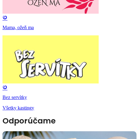
Mama, ožeň ma
Bez servítky
Všetky kastingy
Odporúčame