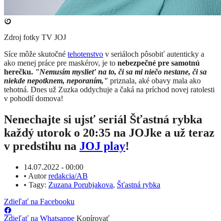
Zdroj fotky
TV JOJ
Síce môže skutočné
tehotenstvo
v seriáloch pôsobiť autenticky a
ako menej práce pre maskérov, je to
nebezpečné pre samotnú
herečku.
​"Nemusím myslieť na to, či sa mi niečo nestane, či sa
niekde nepotknem, neporaním,"
priznala, aké obavy mala ako
tehotná. Dnes už Zuzka oddychuje a čaká na príchod novej ratolesti
v pohodlí domova!
Nenechajte si ujsť seriál Šťastná rybka
každý utorok o 20:35 na JOJke a už teraz
v predstihu na
JOJ play
!
14.07.2022 - 00:00
•
Autor
redakcia/AB
•
Tagy:
Zuzana Porubjakova
,
Šťastná rybka
Zdieľať na Facebooku
Zdieľať na Whatsappe
Kopírovať