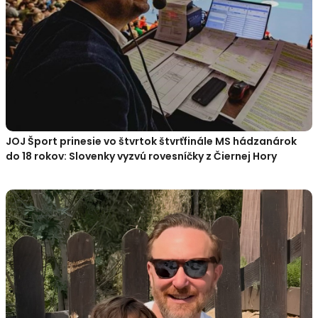
JOJ Šport prinesie vo štvrtok štvrťfinále MS hádzanárok
do 18 rokov: Slovenky vyzvú rovesníčky z Čiernej Hory