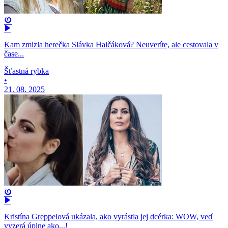
Kam zmizla herečka Slávka Halčáková? Neuveríte, ale cestovala v
čase...
Šťastná rybka
•
21. 08. 2025
Kristína Greppelová ukázala, ako vyrástla jej dcérka: WOW, veď
vyzerá úplne ako...!