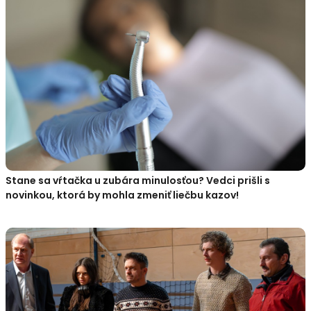
Stane sa vŕtačka u zubára minulosťou? Vedci prišli s
novinkou, ktorá by mohla zmeniť liečbu kazov!