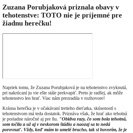
Zuzana Porubjaková priznala obavy v
tehotenstve: TOTO nie je príjemné pre
žiadnu herečku!
Napriek tomu, že Zuzana Porubjaková je na tehotenstvo zvyknutá,
pri nakrúcaní ju vie ešte stále prekvapiť. Preto je radšej, ak môže
tehotenstvo len hrať. Viac nám prezradila v rozhovore!
Krásna herečka je v očakávaní tretieho dieťatka, skúseností s
tehotenstvom má teda dostatok. Priznáva však, že hrať ako tehotná
je poriadne náročné aj pre ňu.
"Obidva razy, čo som bola tehotná,
som točila a už aj v neskorom štádiu a naozaj sa to nedá
porovnať. Vždy, keď mám to umelé brucho, tak si hovorím, že je