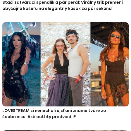
Stačí zatvárací špendlík a pár perál: Virálny trik premení
obyčajnú košeľu na elegantný kúsok za pár sekúnd
LOVESTREAM si nenechali ujsť ani známe tváre zo
šoubiznisu: Aké outfity predviedli?