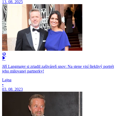
13. 08. 2025
Jiří Langmajer si zriadil zašiváreň snov: Na stene visí šteklivý portrét
jeho milovanej partnerky!
Lajna
•
03. 08. 2023