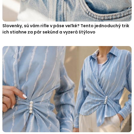
Slovenky, sú vám rifle v páse veľké? Tento jednoduchý trik
ich stiahne za pár sekúnd a vyzerá štýlovo