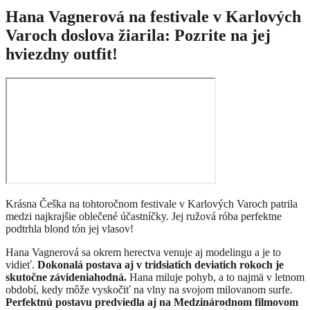
Hana Vagnerová na festivale v Karlových
Varoch doslova žiarila: Pozrite na jej
hviezdny outfit!
Krásna Češka na tohtoročnom festivale v Karlových Varoch patrila
medzi najkrajšie oblečené účastníčky. Jej ružová róba perfektne
podtrhla blond tón jej vlasov!
Hana Vagnerová sa okrem herectva venuje aj modelingu a je to
vidieť.
Dokonalá postava aj v tridsiatich deviatich rokoch je
skutočne závideniahodná.
Hana miluje pohyb, a to najmä v letnom
období, kedy môže vyskočiť na vlny na svojom milovanom surfe.
Perfektnú postavu predviedla aj na Medzinárodnom filmovom