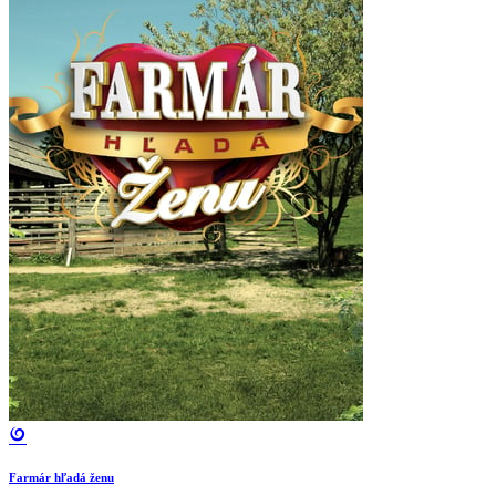
Farmár hľadá ženu