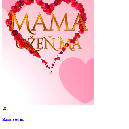
Mama, ožeň ma!