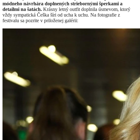
módneho návrhára doplnených striebornými šperkami a
detailmi na šatách.
Krásny letný outfit doplnila úsmevom, ktorý
vždy sympatická Češka šíri od ucha k uchu. Na fotografie z
festivalu sa pozrite v priloženej galérii: