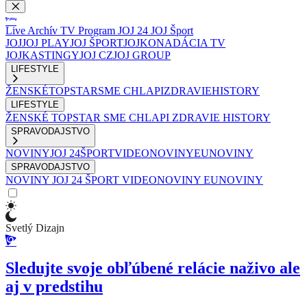
Live
Archív
TV Program
JOJ 24
JOJ Šport
JOJ
JOJ PLAY
JOJ ŠPORT
JOJKO
NADÁCIA TV
JOJ
KASTINGY
JOJ CZ
JOJ GROUP
LIFESTYLE
ŽENSKÉ
TOPSTAR
SME CHLAPI
ZDRAVIE
HISTORY
LIFESTYLE
ŽENSKÉ
TOPSTAR
SME CHLAPI
ZDRAVIE
HISTORY
SPRAVODAJSTVO
NOVINY
JOJ 24
ŠPORT
VIDEONOVINY
EUNOVINY
SPRAVODAJSTVO
NOVINY
JOJ 24
ŠPORT
VIDEONOVINY
EUNOVINY
Svetlý Dizajn
Sledujte svoje obľúbené relácie naživo ale
aj v predstihu