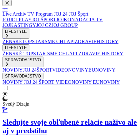
Live
Archív
TV Program
JOJ 24
JOJ Šport
JOJ
JOJ PLAY
JOJ ŠPORT
JOJKO
NADÁCIA TV
JOJ
KASTINGY
JOJ CZ
JOJ GROUP
LIFESTYLE
ŽENSKÉ
TOPSTAR
SME CHLAPI
ZDRAVIE
HISTORY
LIFESTYLE
ŽENSKÉ
TOPSTAR
SME CHLAPI
ZDRAVIE
HISTORY
SPRAVODAJSTVO
NOVINY
JOJ 24
ŠPORT
VIDEONOVINY
EUNOVINY
SPRAVODAJSTVO
NOVINY
JOJ 24
ŠPORT
VIDEONOVINY
EUNOVINY
Svetlý Dizajn
Sledujte svoje obľúbené relácie naživo ale
aj v predstihu