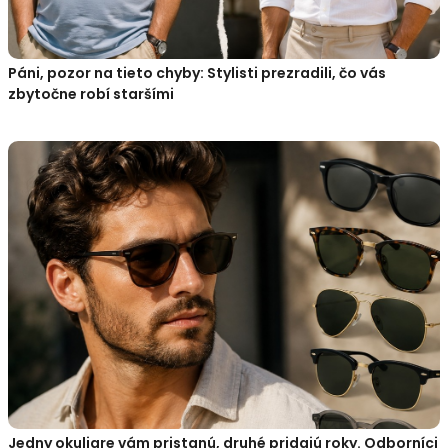
Páni, pozor na tieto chyby: Stylisti prezradili, čo vás
zbytočne robí staršími
Jedny okuliare vám pristanú, druhé pridajú roky. Odborníci