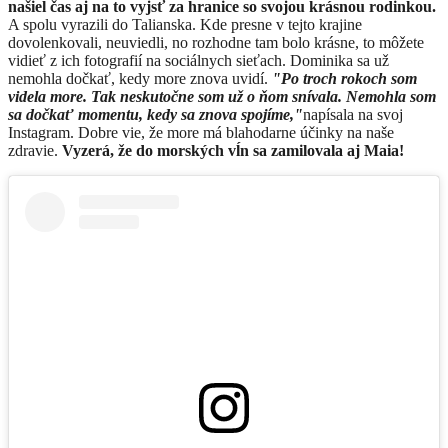
našiel čas aj na to vyjsť za hranice so svojou krásnou rodinkou.
A spolu vyrazili do Talianska. Kde presne v tejto krajine
dovolenkovali, neuviedli, no rozhodne tam bolo krásne, to môžete
vidieť z ich fotografií na sociálnych sieťach. Dominika sa už
nemohla dočkať, kedy more znova uvidí.
"Po troch rokoch som
videla more. Tak neskutočne som už o ňom snívala. Nemohla som
sa dočkať momentu, kedy sa znova spojíme,"
napísala na svoj
Instagram. Dobre vie, že more má blahodarne účinky na naše
zdravie.
Vyzerá, že do morských vĺn sa zamilovala aj Maia!