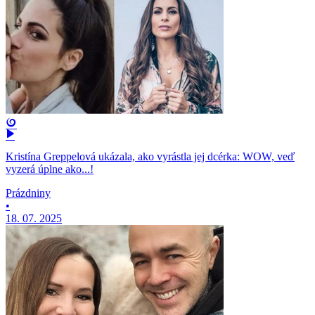
Kristína Greppelová ukázala, ako vyrástla jej dcérka: WOW, veď
vyzerá úplne ako...!
Prázdniny
•
18. 07. 2025