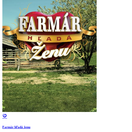
Farmár hľadá ženu