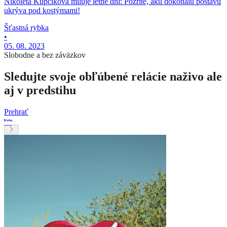
Nikoleta Kupčíková miluje letné dni: Pozrite, akú dokonalú postavu
ukrýva pod kostýmami!
Šťastná rybka
•
05. 08. 2023
Slobodne a bez záväzkov
Sledujte svoje obľúbené relácie naživo ale
aj v predstihu
Prehrať