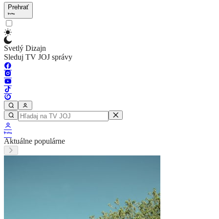
Prehrať
Svetlý Dizajn
Sleduj TV JOJ správy
Aktuálne populárne