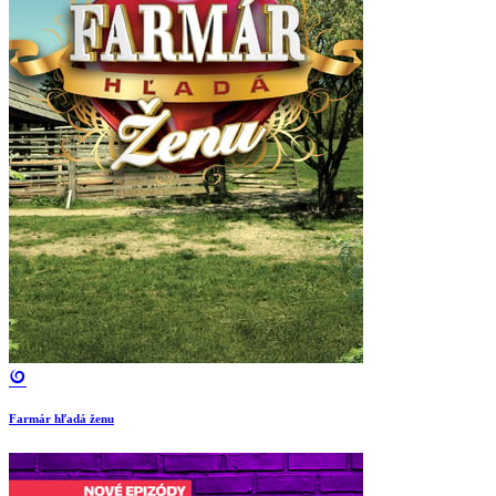
Farmár hľadá ženu