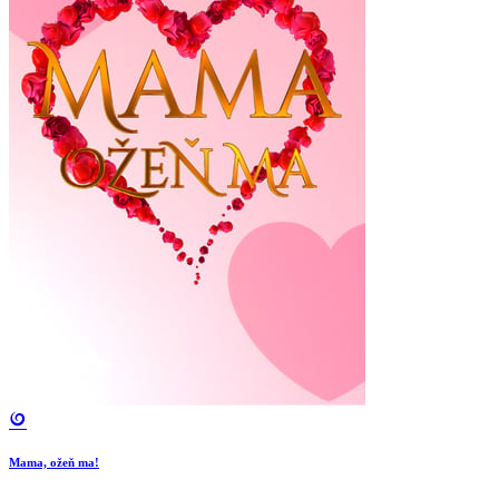
Mama, ožeň ma!