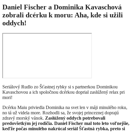
Daniel Fischer a Dominika Kavaschová
zobrali dcérku k moru: Aha, kde si užili
oddych!
Seriálový Rudlo zo Šťastnej rybky si s partnerkou Dominikou
Kavaschovou a ich spoločnou dcérkou doprial zaslúžený relax pri
mori!
Dcérku Maiu priviedla Dominika na svet len v máji minulého roku,
no tá už videla more. Rozhodli sa, že svojej princeznej doprajú
zdravý morský vánok.
Zaslúžený oddych potrebovali
predovšetkým jej rodičia. Daniel Fischer mal toto leto voľnejšie,
keďže počas minulého nakrúcal seriál Šťastná rybka, preto si