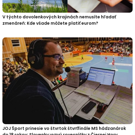
V týchto dovolenkových krajinách nemusíte hľadať
zmenáreň: Kde všade môžete platiť eurom?
JOJ Šport prinesie vo štvrtok štvrťfinále MS hádzanárok
do 18 rokov: Slovenky vyzvú rovesníčky z Čiernej Hory