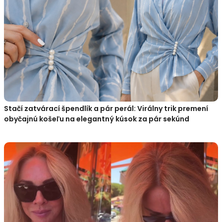
Stačí zatvárací špendlík a pár perál: Virálny trik premení
obyčajnú košeľu na elegantný kúsok za pár sekúnd