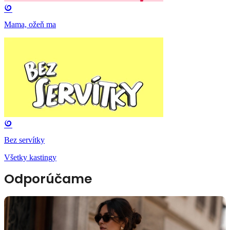
Mama, ožeň ma
Bez servítky
Všetky kastingy
Odporúčame