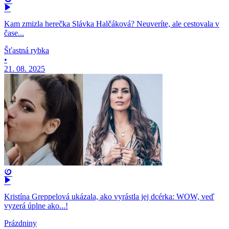
Kam zmizla herečka Slávka Halčáková? Neuveríte, ale cestovala v
čase...
Šťastná rybka
•
21. 08. 2025
Kristína Greppelová ukázala, ako vyrástla jej dcérka: WOW, veď
vyzerá úplne ako...!
Prázdniny