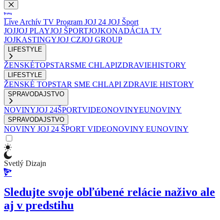
Live
Archív
TV Program
JOJ 24
JOJ Šport
JOJ
JOJ PLAY
JOJ ŠPORT
JOJKO
NADÁCIA TV
JOJ
KASTINGY
JOJ CZ
JOJ GROUP
LIFESTYLE
ŽENSKÉ
TOPSTAR
SME CHLAPI
ZDRAVIE
HISTORY
LIFESTYLE
ŽENSKÉ
TOPSTAR
SME CHLAPI
ZDRAVIE
HISTORY
SPRAVODAJSTVO
NOVINY
JOJ 24
ŠPORT
VIDEONOVINY
EUNOVINY
SPRAVODAJSTVO
NOVINY
JOJ 24
ŠPORT
VIDEONOVINY
EUNOVINY
Svetlý Dizajn
Sledujte svoje obľúbené relácie naživo ale
aj v predstihu