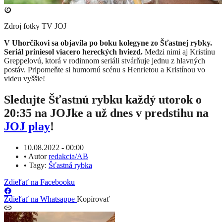
Zdroj fotky
TV JOJ
​V Uhorčíkovi sa objavila po boku kolegyne zo Šťastnej rybky.
Seriál priniesol viacero hereckých hviezd.
Medzi nimi aj Kristínu
Greppelovú, ktorá v rodinnom seriáli stvárňuje jednu z hlavných
postáv. Pripomeňte si humornú scénu s Henrietou a Kristínou vo
videu vyššie!
Sledujte Šťastnú rybku každý utorok o
20:35 na JOJke a už dnes v predstihu na
JOJ play
!
10.08.2022 - 00:00
•
Autor
redakcia/AB
•
Tagy:
Šťastná rybka
Zdieľať na Facebooku
Zdieľať na Whatsappe
Kopírovať