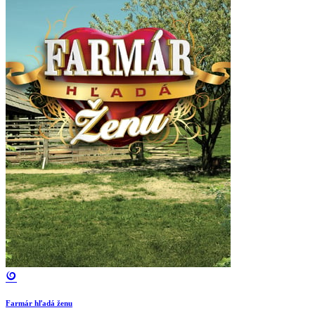
Farmár hľadá ženu