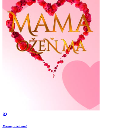
Mama, ožeň ma!