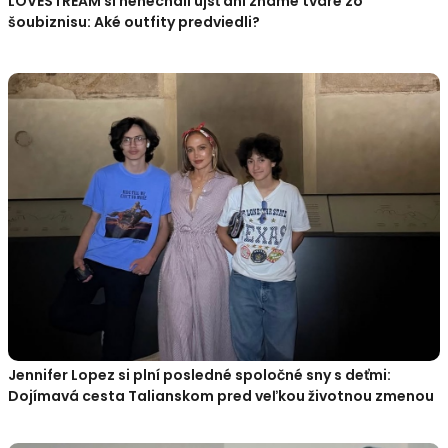
LOVESTREAM si nenechali ujsť ani známe tváre zo
šoubiznisu: Aké outfity predviedli?
Jennifer Lopez si plní posledné spoločné sny s deťmi:
Dojímavá cesta Talianskom pred veľkou životnou zmenou