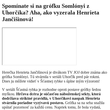
Spomínate si na grófku Somlónyi z
Uhorčíka? Aha, ako vyzerala Henrieta
Jančišinová!
Herečka Henrieta Jančišinová je divákom TV JOJ dobre známa ako
grófka Somlónyi. Tú stvárnila v seriáli Uhorčík pred pár rokmi.
Dnes ju môžete vidieť v Šťastnej rybke s úplne iným výzorom!
V seriáli Šťastná rybka je rozhodne oproti postave grófky šedou
myškou.
Hrčova dcéra je súčasťou náboženskej sekty, ktorá
dodržiava striktné pravidlá, v Uhorčíkovi naopak Henrieta
stvárnila poriadne vyzývavú postavu.
Grófka sa na seba snažila
upútať pozornosť za každú cenu. Napriek tomu, že bola vydatá,