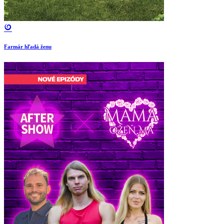
Farmár hľadá ženu