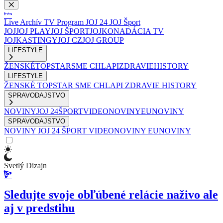
Live
Archív
TV Program
JOJ 24
JOJ Šport
JOJ
JOJ PLAY
JOJ ŠPORT
JOJKO
NADÁCIA TV
JOJ
KASTINGY
JOJ CZ
JOJ GROUP
LIFESTYLE
ŽENSKÉ
TOPSTAR
SME CHLAPI
ZDRAVIE
HISTORY
LIFESTYLE
ŽENSKÉ
TOPSTAR
SME CHLAPI
ZDRAVIE
HISTORY
SPRAVODAJSTVO
NOVINY
JOJ 24
ŠPORT
VIDEONOVINY
EUNOVINY
SPRAVODAJSTVO
NOVINY
JOJ 24
ŠPORT
VIDEONOVINY
EUNOVINY
Svetlý Dizajn
Sledujte svoje obľúbené relácie naživo ale
aj v predstihu