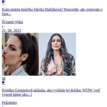
Kam zmizla herečka Slávka Halčáková? Neuveríte, ale cestovala v
čase...
Šťastná rybka
•
21. 08. 2025
Kristína Greppelová ukázala, ako vyrástla jej dcérka: WOW, veď
vyzerá úplne ako...!
Prázdniny
•