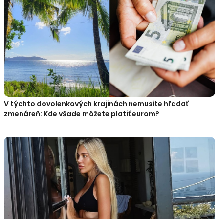
V týchto dovolenkových krajinách nemusíte hľadať
zmenáreň: Kde všade môžete platiť eurom?