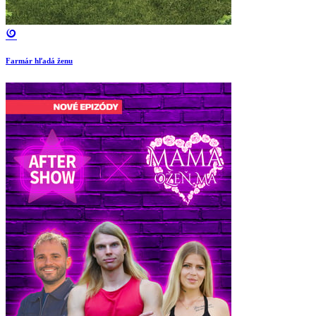
Farmár hľadá ženu