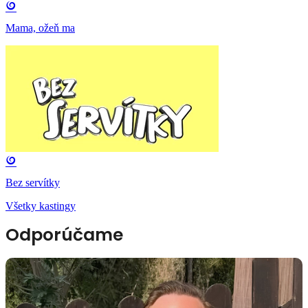
Mama, ožeň ma
Bez servítky
Všetky kastingy
Odporúčame