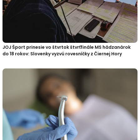
JOJ Šport prinesie vo štvrtok štvrťfinále MS hádzanárok
do 18 rokov: Slovenky vyzvú rovesníčky z Čiernej Hory