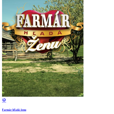
Farmár hľadá ženu