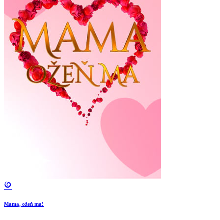
Mama, ožeň ma!