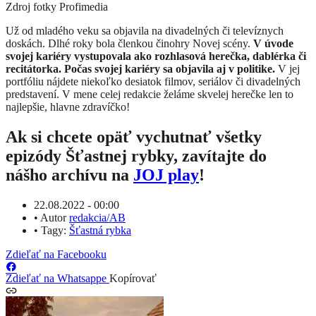
Zdroj fotky
Profimedia
​Už od mladého veku sa objavila na divadelných či televíznych
doskách. Dlhé roky bola členkou činohry Novej scény.
V úvode
svojej kariéry vystupovala ako rozhlasová herečka, dablérka či
recitátorka. Počas svojej kariéry sa objavila aj v politike.
V jej
portfóliu nájdete niekoľko desiatok filmov, seriálov či divadelných
predstavení. V mene celej redakcie želáme skvelej herečke len to
najlepšie, hlavne zdravíčko!
Ak si chcete opäť vychutnať všetky
epizódy Šťastnej rybky, zavítajte do
nášho archívu na
JOJ play
!
22.08.2022 - 00:00
•
Autor
redakcia/AB
•
Tagy:
Šťastná rybka
Zdieľať na Facebooku
Zdieľať na Whatsappe
Kopírovať