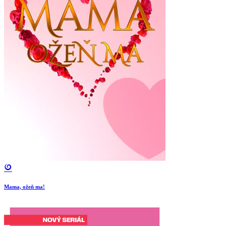
Mama, ožeň ma!