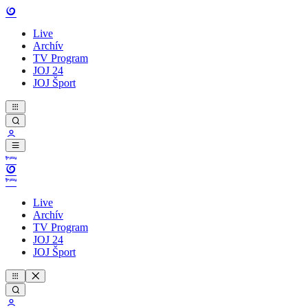
Live
Archív
TV Program
JOJ 24
JOJ Šport
Live
Archív
TV Program
JOJ 24
JOJ Šport