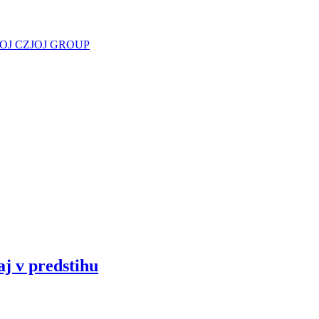
JOJ CZ
JOJ GROUP
aj v predstihu