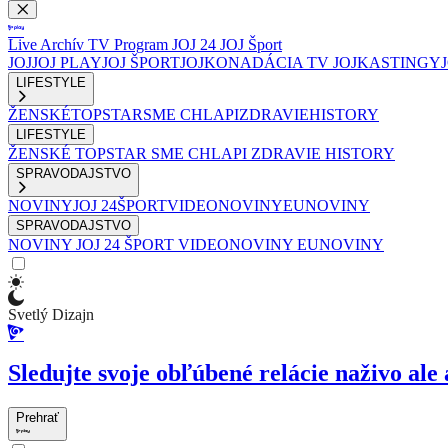
Live
Archív
TV Program
JOJ 24
JOJ Šport
JOJ
JOJ PLAY
JOJ ŠPORT
JOJKO
NADÁCIA TV JOJ
KASTINGY
LIFESTYLE
ŽENSKÉ
TOPSTAR
SME CHLAPI
ZDRAVIE
HISTORY
LIFESTYLE
ŽENSKÉ
TOPSTAR
SME CHLAPI
ZDRAVIE
HISTORY
SPRAVODAJSTVO
NOVINY
JOJ 24
ŠPORT
VIDEONOVINY
EUNOVINY
SPRAVODAJSTVO
NOVINY
JOJ 24
ŠPORT
VIDEONOVINY
EUNOVINY
Svetlý Dizajn
Sledujte svoje obľúbené relácie naživo ale 
Prehrať