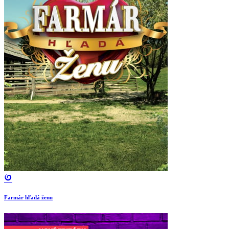
Farmár hľadá ženu