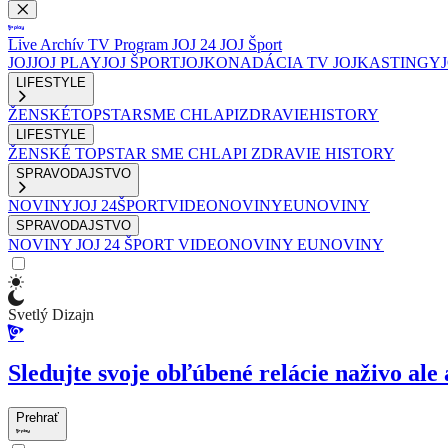
Live
Archív
TV Program
JOJ 24
JOJ Šport
JOJ
JOJ PLAY
JOJ ŠPORT
JOJKO
NADÁCIA TV JOJ
KASTINGY
LIFESTYLE
ŽENSKÉ
TOPSTAR
SME CHLAPI
ZDRAVIE
HISTORY
LIFESTYLE
ŽENSKÉ
TOPSTAR
SME CHLAPI
ZDRAVIE
HISTORY
SPRAVODAJSTVO
NOVINY
JOJ 24
ŠPORT
VIDEONOVINY
EUNOVINY
SPRAVODAJSTVO
NOVINY
JOJ 24
ŠPORT
VIDEONOVINY
EUNOVINY
Svetlý Dizajn
Sledujte svoje obľúbené relácie naživo ale 
Prehrať