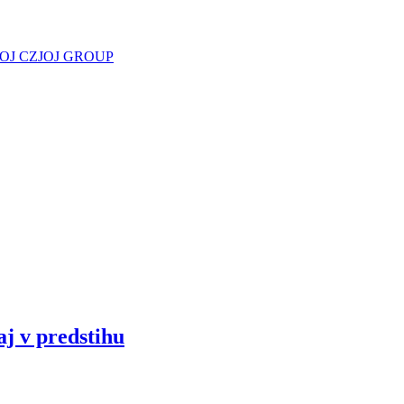
JOJ CZ
JOJ GROUP
aj v predstihu