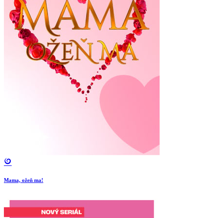
Mama, ožeň ma!