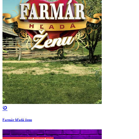
Farmár hľadá ženu