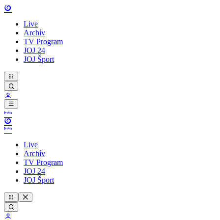
Live
Archív
TV Program
JOJ 24
JOJ Šport
Live
Archív
TV Program
JOJ 24
JOJ Šport