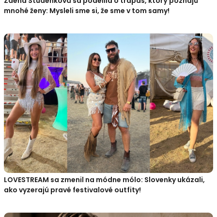
Zdena Studenková sa podelila o trapas, ktorý poznajú
mnohé ženy: Mysleli sme si, že sme v tom samy!
LOVESTREAM sa zmenil na módne mólo: Slovenky ukázali,
ako vyzerajú pravé festivalové outfity!