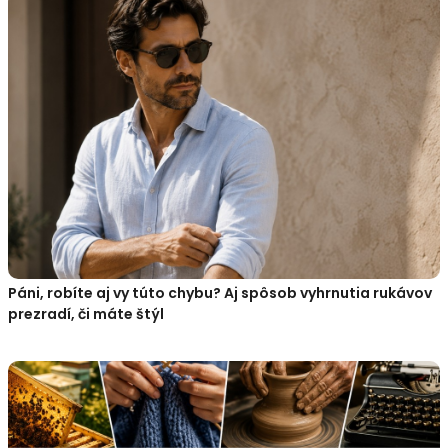
Páni, robíte aj vy túto chybu? Aj spôsob vyhrnutia rukávov
prezradí, či máte štýl