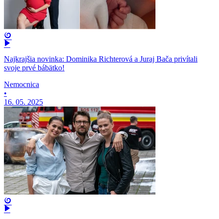
Najkrajšia novinka: Dominika Richterová a Juraj Bača privítali
svoje prvé bábätko!
Nemocnica
•
16. 05. 2025