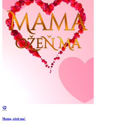
Mama, ožeň ma!