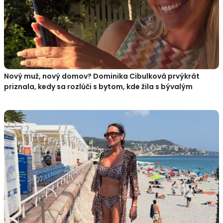
Nový muž, nový domov? Dominika Cibulková prvýkrát
priznala, kedy sa rozlúči s bytom, kde žila s bývalým