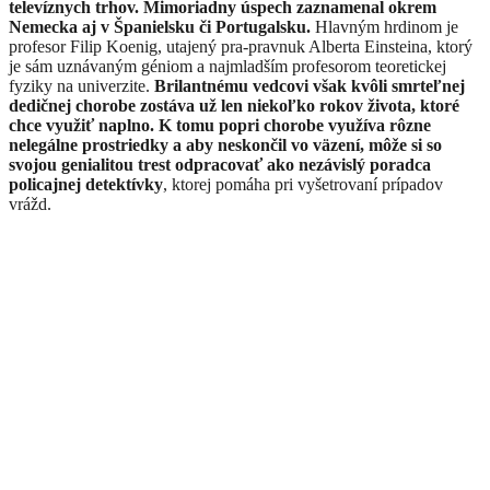
televíznych trhov. Mimoriadny úspech zaznamenal okrem
Nemecka aj v Španielsku či Portugalsku.
Hlavným hrdinom je
profesor Filip Koenig, utajený pra-pravnuk Alberta Einsteina, ktorý
je sám uznávaným géniom a najmladším profesorom teoretickej
fyziky na univerzite.
Brilantnému vedcovi však kvôli smrteľnej
dedičnej chorobe zostáva už len niekoľko rokov života, ktoré
chce využiť naplno. K tomu popri chorobe využíva rôzne
nelegálne prostriedky a aby neskončil vo väzení, môže si so
svojou genialitou trest odpracovať ako nezávislý poradca
policajnej detektívky
, ktorej pomáha pri vyšetrovaní prípadov
vrážd.