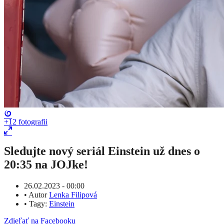
+12
fotografii
​Sledujte nový seriál Einstein už dnes o
20:35 na JOJke!
26.02.2023 - 00:00
•
Autor
Lenka Filipová
•
Tagy:
Einstein
Zdieľať na Facebooku