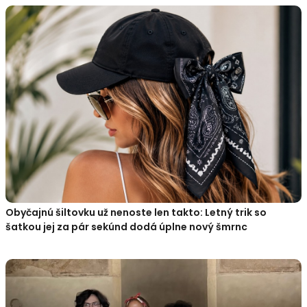
Obyčajnú šiltovku už nenoste len takto: Letný trik so
šatkou jej za pár sekúnd dodá úplne nový šmrnc