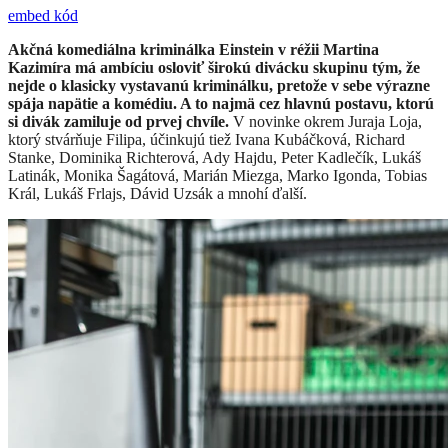
embed kód
Akčná komediálna kriminálka Einstein v réžii Martina
Kazimíra má ambíciu osloviť širokú divácku skupinu tým, že
nejde o klasicky vystavanú kriminálku, pretože v sebe výrazne
spája napätie a komédiu. A to najmä cez hlavnú postavu, ktorú
si divák zamiluje od prvej chvíle.
V novinke okrem Juraja Loja,
ktorý stvárňuje Filipa, účinkujú tiež Ivana Kubáčková, Richard
Stanke, Dominika Richterová, Ady Hajdu, Peter Kadlečík, Lukáš
Latinák, Monika Šagátová, Marián Miezga, Marko Igonda, Tobias
Král, Lukáš Frlajs, Dávid Uzsák a mnohí ďalší.