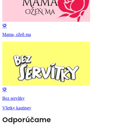
Mama, ožeň ma
Bez servítky
Všetky kastingy
Odporúčame