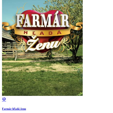
Farmár hľadá ženu