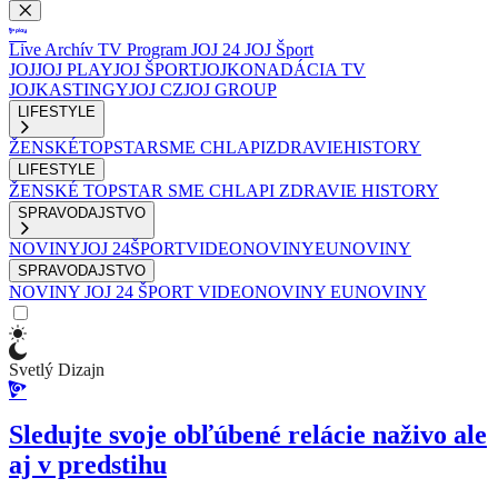
Live
Archív
TV Program
JOJ 24
JOJ Šport
JOJ
JOJ PLAY
JOJ ŠPORT
JOJKO
NADÁCIA TV
JOJ
KASTINGY
JOJ CZ
JOJ GROUP
LIFESTYLE
ŽENSKÉ
TOPSTAR
SME CHLAPI
ZDRAVIE
HISTORY
LIFESTYLE
ŽENSKÉ
TOPSTAR
SME CHLAPI
ZDRAVIE
HISTORY
SPRAVODAJSTVO
NOVINY
JOJ 24
ŠPORT
VIDEONOVINY
EUNOVINY
SPRAVODAJSTVO
NOVINY
JOJ 24
ŠPORT
VIDEONOVINY
EUNOVINY
Svetlý Dizajn
Sledujte svoje obľúbené relácie naživo ale
aj v predstihu