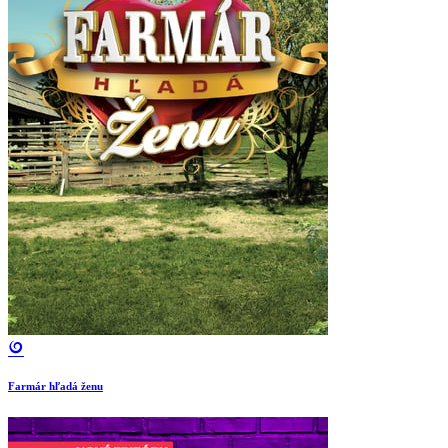
Farmár hľadá ženu