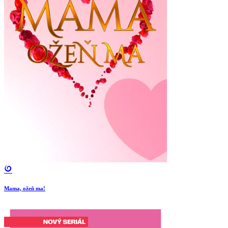
Mama, ožeň ma!