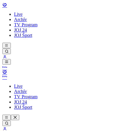
Live
Archív
TV Program
JOJ 24
JOJ Šport
Live
Archív
TV Program
JOJ 24
JOJ Šport