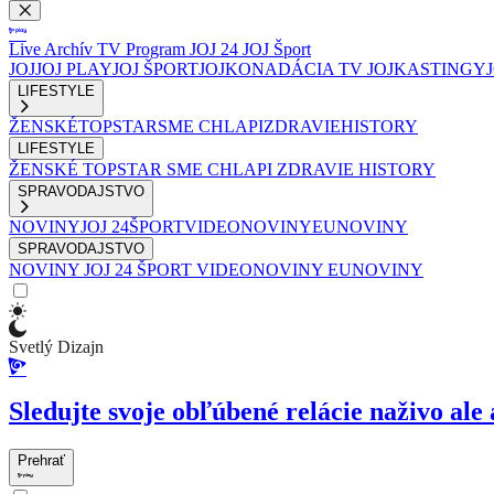
Live
Archív
TV Program
JOJ 24
JOJ Šport
JOJ
JOJ PLAY
JOJ ŠPORT
JOJKO
NADÁCIA TV JOJ
KASTINGY
LIFESTYLE
ŽENSKÉ
TOPSTAR
SME CHLAPI
ZDRAVIE
HISTORY
LIFESTYLE
ŽENSKÉ
TOPSTAR
SME CHLAPI
ZDRAVIE
HISTORY
SPRAVODAJSTVO
NOVINY
JOJ 24
ŠPORT
VIDEONOVINY
EUNOVINY
SPRAVODAJSTVO
NOVINY
JOJ 24
ŠPORT
VIDEONOVINY
EUNOVINY
Svetlý Dizajn
Sledujte svoje obľúbené relácie naživo ale 
Prehrať