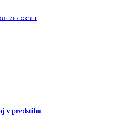
JOJ CZ
JOJ GROUP
aj v predstihu