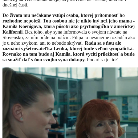
dnešnej časti.
Do života mu nečakane vstúpi osoba, ktorej prítomnosť ho
rozhodne nepoteší. Tou osobou nie je nikto iný než jeho mama -
Kamila Koenigová, ktorá pôsobí ako psychologička v americkej
Kalifornii.
Bez toho, aby syna informovala o svojom návrate na
Slovensko, za ním príde na políciu. Filipa to nesmierne rozladí a ako
je u neho zvykom, ani to nebude skrývať.
Rada sa s ňou ale
zoznámi vyšetrovateľka Lenka, ktorej bude veľmi sympatická.
Rovnako na tom bude aj Kamila, ktorá vycíti príležitosť a bude
sa snažiť dať s ňou svojho syna dokopy.
Podarí sa jej to?