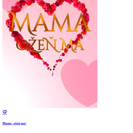
Mama, ožeň ma!