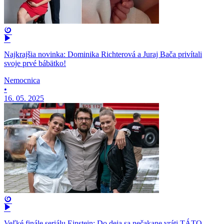
Najkrajšia novinka: Dominika Richterová a Juraj Bača privítali
svoje prvé bábätko!
Nemocnica
•
16. 05. 2025
Veľké finále seriálu Einstein: Do deja sa nečakane vráti TÁTO