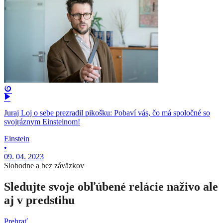
Juraj Loj o sebe prezradil pikošku: Pobaví vás, čo má spoločné so
svojráznym Einsteinom!
Einstein
•
09. 04. 2023
Slobodne a bez záväzkov
Sledujte svoje obľúbené relácie naživo ale
aj v predstihu
Prehrať