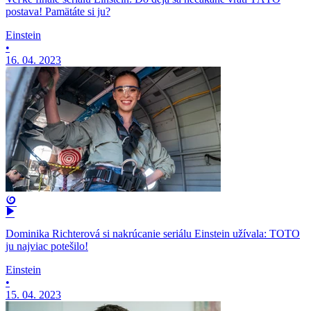
postava! Pamätáte si ju?
Einstein
•
16. 04. 2023
Dominika Richterová si nakrúcanie seriálu Einstein užívala: TOTO
ju najviac potešilo!
Einstein
•
15. 04. 2023