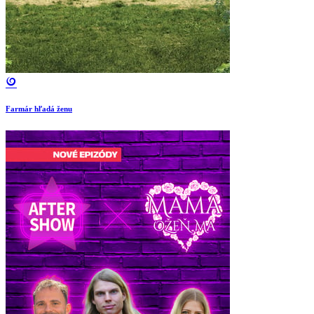
Farmár hľadá ženu