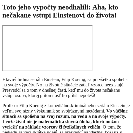
Toto jeho výpočty neodhalili: Aha, kto
nečakane vstúpi Einstenovi do života!
Hlavný hrdina seriálu Einstein, Filip Koenig, sa pri všetko spolieha
na svoje výpočty. No na životné situácie zatiaľ vzorce neexistujú.
Presvedčí sa o tom v dnešnej časti, keď mu do života nečakane
vstúpi osoba, ktorej prítomnosť ho príliš nepoteší!
Profesor Filip Koenig z komediálno-kriminálneho seriálu Einstein je
veľmi svojrázny výskumník so svojráznymi metódami.
Vo väčšine
situácií sa spolieha na svoj rozum, na vedu a na svoje výpočty.
Lenže život nie je matematická slovná úloha, ktorú možno
vyriešiť na základe vzorcov či fyzikálnych veličín.
O tom, že
niekedy sa veci skrátka udejú, sa presvedčí na vlastnej koži už v