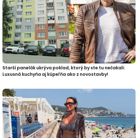
Starší panelák ukrýva poklad, ktorý by ste tu nečakali:
Luxusná kuchyňa aj kúpeľňa ako z novostavby!