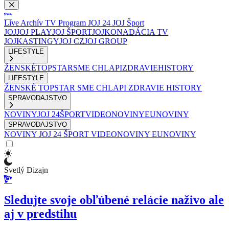
Live
Archív
TV Program
JOJ 24
JOJ Šport
JOJ
JOJ PLAY
JOJ ŠPORT
JOJKO
NADÁCIA TV
JOJ
KASTINGY
JOJ CZ
JOJ GROUP
LIFESTYLE
ŽENSKÉ
TOPSTAR
SME CHLAPI
ZDRAVIE
HISTORY
LIFESTYLE
ŽENSKÉ
TOPSTAR
SME CHLAPI
ZDRAVIE
HISTORY
SPRAVODAJSTVO
NOVINY
JOJ 24
ŠPORT
VIDEONOVINY
EUNOVINY
SPRAVODAJSTVO
NOVINY
JOJ 24
ŠPORT
VIDEONOVINY
EUNOVINY
Svetlý Dizajn
Sledujte svoje obľúbené relácie naživo ale
aj v predstihu