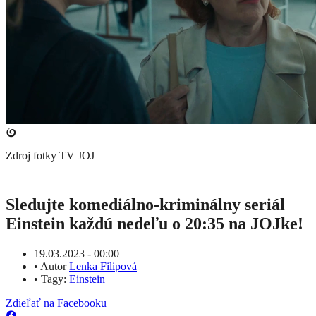
Zdroj fotky
TV JOJ
Sledujte komediálno-kriminálny seriál
Einstein každú nedeľu o 20:35 na JOJke!
19.03.2023 - 00:00
•
Autor
Lenka Filipová
•
Tagy:
Einstein
Zdieľať na Facebooku