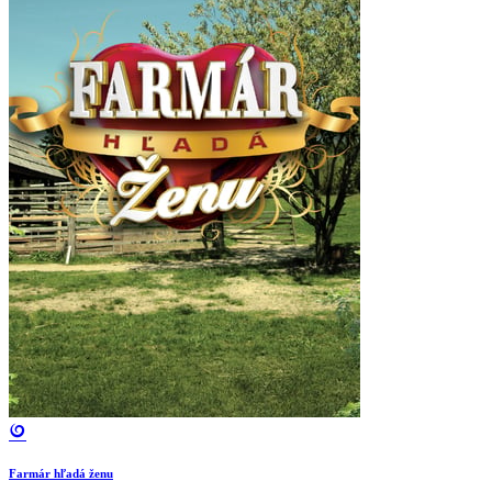
Farmár hľadá ženu