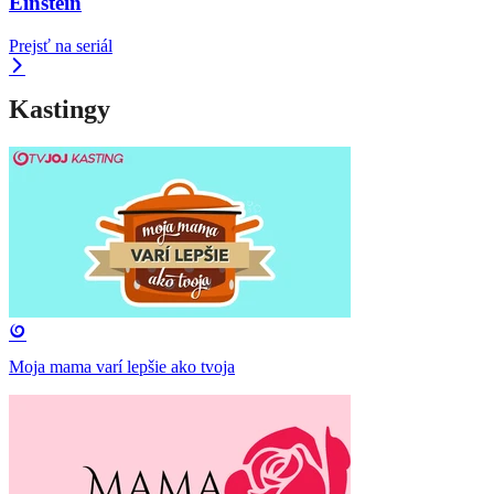
Einstein
Prejsť na seriál
Kastingy
Moja mama varí lepšie ako tvoja