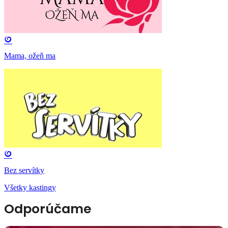
Mama, ožeň ma
Bez servítky
Všetky kastingy
Odporúčame