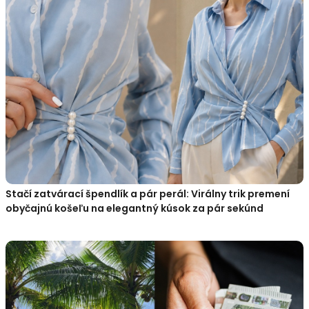
Stačí zatvárací špendlík a pár perál: Virálny trik premení
obyčajnú košeľu na elegantný kúsok za pár sekúnd