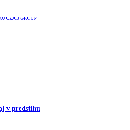
JOJ CZ
JOJ GROUP
aj v predstihu