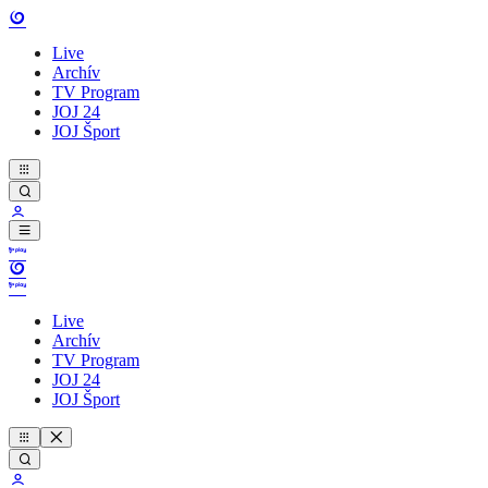
Live
Archív
TV Program
JOJ 24
JOJ Šport
Live
Archív
TV Program
JOJ 24
JOJ Šport