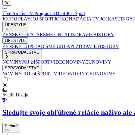
Live
Archív
TV Program
JOJ 24
JOJ Šport
JOJ
JOJ PLAY
JOJ ŠPORT
JOJKO
NADÁCIA TV JOJ
KASTINGY
LIFESTYLE
ŽENSKÉ
TOPSTAR
SME CHLAPI
ZDRAVIE
HISTORY
LIFESTYLE
ŽENSKÉ
TOPSTAR
SME CHLAPI
ZDRAVIE
HISTORY
SPRAVODAJSTVO
NOVINY
JOJ 24
ŠPORT
VIDEONOVINY
EUNOVINY
SPRAVODAJSTVO
NOVINY
JOJ 24
ŠPORT
VIDEONOVINY
EUNOVINY
Svetlý Dizajn
Sledujte svoje obľúbené relácie naživo ale 
Prehrať