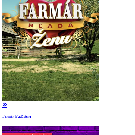
Farmár hľadá ženu