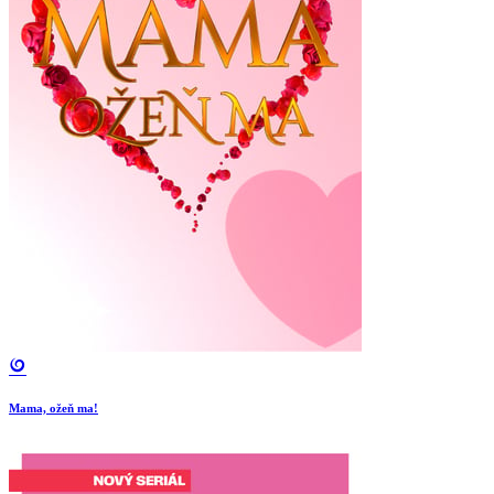
Mama, ožeň ma!