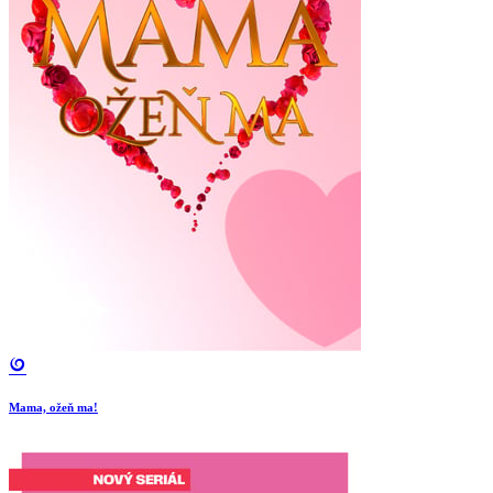
Mama, ožeň ma!