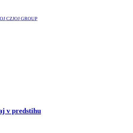
JOJ CZ
JOJ GROUP
aj v predstihu