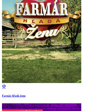
Farmár hľadá ženu