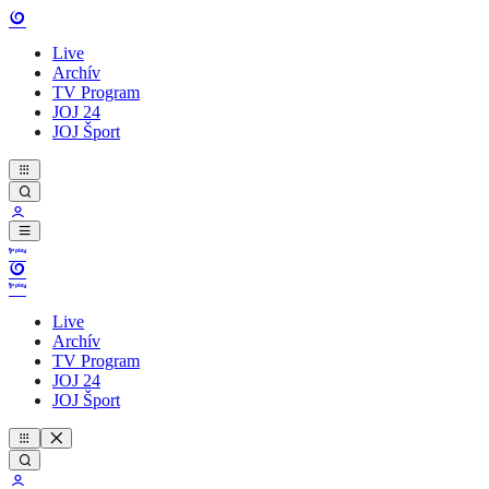
Live
Archív
TV Program
JOJ 24
JOJ Šport
Live
Archív
TV Program
JOJ 24
JOJ Šport