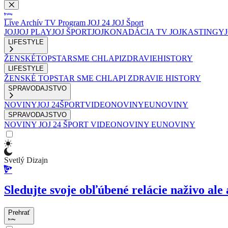
Live
Archív
TV Program
JOJ 24
JOJ Šport
JOJ
JOJ PLAY
JOJ ŠPORT
JOJKO
NADÁCIA TV JOJ
KASTINGY
LIFESTYLE
ŽENSKÉ
TOPSTAR
SME CHLAPI
ZDRAVIE
HISTORY
LIFESTYLE
ŽENSKÉ
TOPSTAR
SME CHLAPI
ZDRAVIE
HISTORY
SPRAVODAJSTVO
NOVINY
JOJ 24
ŠPORT
VIDEONOVINY
EUNOVINY
SPRAVODAJSTVO
NOVINY
JOJ 24
ŠPORT
VIDEONOVINY
EUNOVINY
Svetlý Dizajn
Sledujte svoje obľúbené relácie naživo ale 
Prehrať