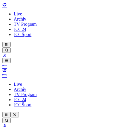
Live
Archív
TV Program
JOJ 24
JOJ Šport
Live
Archív
TV Program
JOJ 24
JOJ Šport