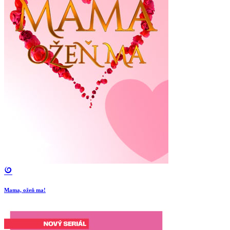
Mama, ožeň ma!