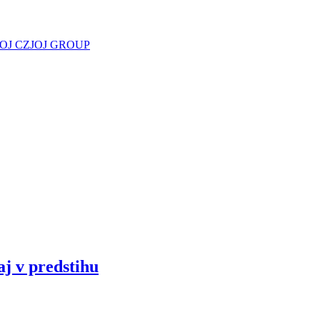
JOJ CZ
JOJ GROUP
aj v predstihu