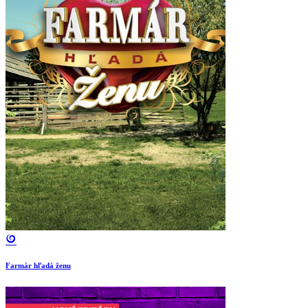
Farmár hľadá ženu