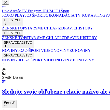
Live
Archív
TV Program
JOJ 24
JOJ Šport
JOJ
JOJ PLAY
JOJ ŠPORT
JOJKO
NADÁCIA TV JOJ
KASTINGY
LIFESTYLE
ŽENSKÉ
TOPSTAR
SME CHLAPI
ZDRAVIE
HISTORY
LIFESTYLE
ŽENSKÉ
TOPSTAR
SME CHLAPI
ZDRAVIE
HISTORY
SPRAVODAJSTVO
NOVINY
JOJ 24
ŠPORT
VIDEONOVINY
EUNOVINY
SPRAVODAJSTVO
NOVINY
JOJ 24
ŠPORT
VIDEONOVINY
EUNOVINY
Svetlý Dizajn
Sledujte svoje obľúbené relácie naživo ale 
Prehrať