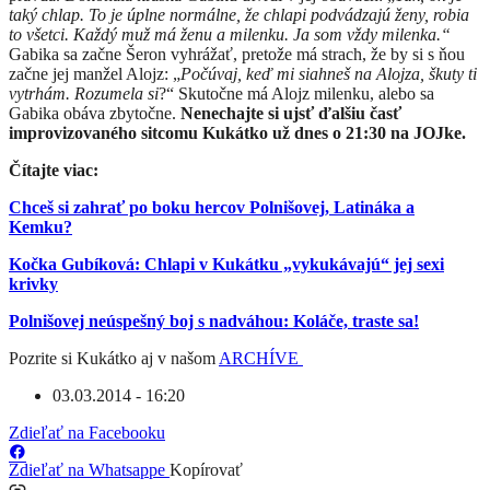
taký chlap. To je úplne normálne, že chlapi podvádzajú ženy, robia
to všetci. Každý muž má ženu a milenku. Ja som vždy milenka.“
Gabika sa začne Šeron vyhrážať, pretože má strach, že by si s ňou
začne jej manžel Alojz: „
Počúvaj, keď mi siahneš na Alojza, škuty ti
vytrhám. Rozumela si
?“ Skutočne má Alojz milenku, alebo sa
Gabika obáva zbytočne.
Nenechajte si ujsť ďalšiu časť
improvizovaného sitcomu Kukátko už dnes o 21:30 na JOJke.
Čítajte viac:
Chceš si zahrať po boku hercov Polnišovej, Latináka a
Kemku?
Kočka Gubíková: Chlapi v Kukátku „vykukávajú“ jej sexi
krivky
Polnišovej neúspešný boj s nadváhou: Koláče, traste sa!
Pozrite si Kukátko aj v našom
ARCHÍVE
03.03.2014 - 16:20
Zdieľať na Facebooku
Zdieľať na Whatsappe
Kopírovať