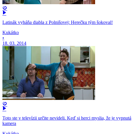
Latinák vyháňa diabla z Polnišovej: Herečku tým šokoval!
Kukátko
•
18. 03. 2014
Toto ste v televízii určite nevideli. Keď si herci myslia, že je vypnutá
kamera
Kukátko