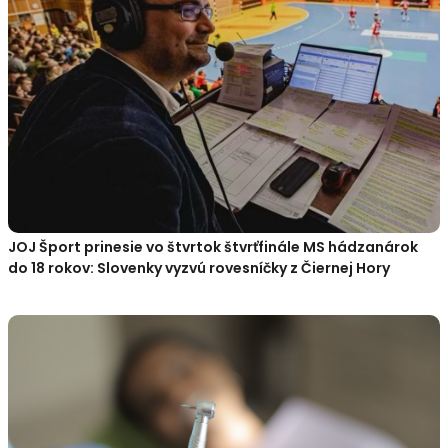
JOJ Šport prinesie vo štvrtok štvrťfinále MS hádzanárok
do 18 rokov: Slovenky vyzvú rovesníčky z Čiernej Hory