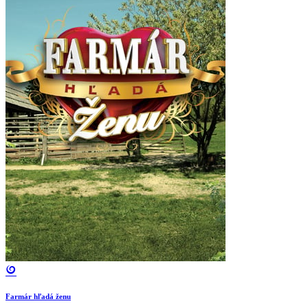
Farmár hľadá ženu