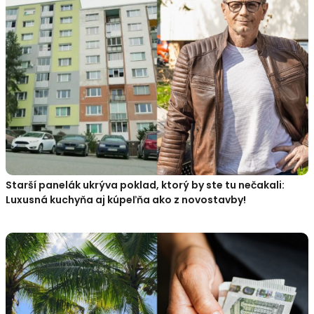
Starší panelák ukrýva poklad, ktorý by ste tu nečakali:
Luxusná kuchyňa aj kúpeľňa ako z novostavby!