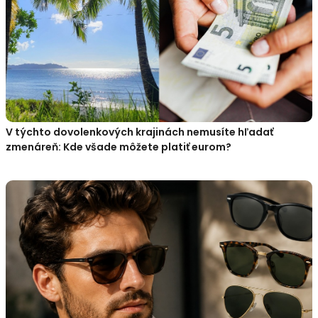
V týchto dovolenkových krajinách nemusíte hľadať
zmenáreň: Kde všade môžete platiť eurom?