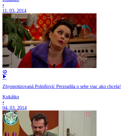
•
11. 03. 2014
Zhypnotizovaná Polnišová: Prezradila o sebe viac ako chcela!
Kukátko
•
04. 03. 2014