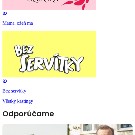
Mama, ožeň ma
Bez servítky
Všetky kastingy
Odporúčame