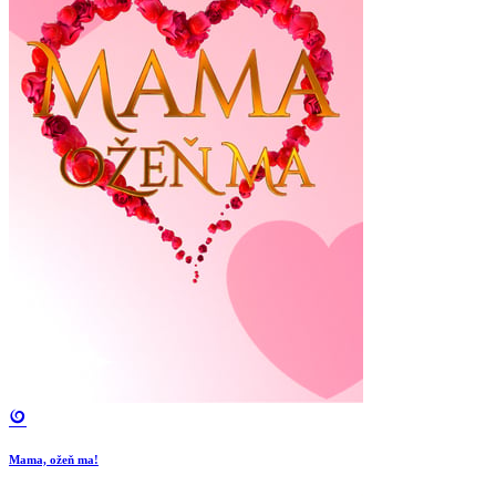
Mama, ožeň ma!