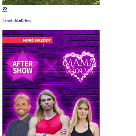
Farmár hľadá ženu