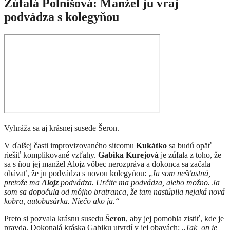
Zúfalá Polnišová: Manžel ju vraj
podvádza s kolegyňou
Vyhráža sa aj krásnej susede Šeron.
V ďalšej časti improvizovaného sitcomu
Kukátko
sa budú opäť
riešiť komplikované vzťahy.
Gabika Kurejová
je zúfala z toho, že
sa s ňou jej manžel Alojz vôbec nerozpráva a dokonca sa začala
obávať, že ju podvádza s novou kolegyňou: „
Ja som nešťastná,
pretože ma
Alojz
podvádza. Určite ma podvádza, alebo možno. Ja
som sa dopočula od môjho bratranca, že tam nastúpila nejaká nová
kobra, autobusárka. Niečo ako ja.“
Preto si pozvala krásnu susedu
Šeron
, aby jej pomohla zistiť, kde je
pravda. Dokonalá kráska Gabiku utvrdí v jej obavách: „
Tak, on je