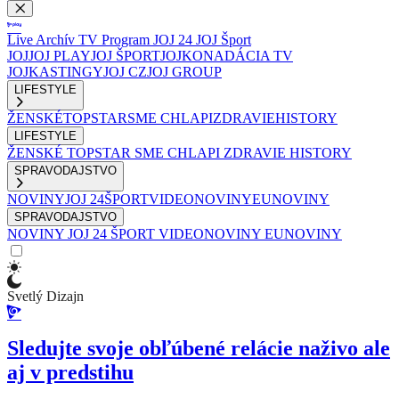
Live
Archív
TV Program
JOJ 24
JOJ Šport
JOJ
JOJ PLAY
JOJ ŠPORT
JOJKO
NADÁCIA TV
JOJ
KASTINGY
JOJ CZ
JOJ GROUP
LIFESTYLE
ŽENSKÉ
TOPSTAR
SME CHLAPI
ZDRAVIE
HISTORY
LIFESTYLE
ŽENSKÉ
TOPSTAR
SME CHLAPI
ZDRAVIE
HISTORY
SPRAVODAJSTVO
NOVINY
JOJ 24
ŠPORT
VIDEONOVINY
EUNOVINY
SPRAVODAJSTVO
NOVINY
JOJ 24
ŠPORT
VIDEONOVINY
EUNOVINY
Svetlý Dizajn
Sledujte svoje obľúbené relácie naživo ale
aj v predstihu