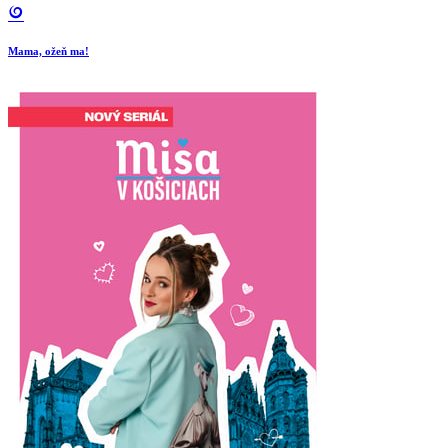
Mama, ožeň ma!