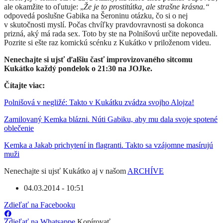
ale okamžite to oľutuje: „
Že je to prostitútka, ale strašne krásna.“
odpovedá poslušne Gabika na Šeroninu otázku, čo si o nej
v skutočnosti myslí. Počas chvíľky pravdovravnosti sa dokonca
prizná, aký má rada sex. Toto by ste na Polnišovú určite nepovedali.
Pozrite si ešte raz komickú scénku z Kukátko v priloženom videu.
Nenechajte si ujsť ďalšiu časť improvizovaného sitcomu
Kukátko každý pondelok o 21:30 na JOJke.
Čítajte viac:
Polnišová v negližé: Takto v Kukátku zvádza svojho Alojza!
Zamilovaný Kemka blázni. Núti Gabiku, aby mu dala svoje spotené
oblečenie
Kemka a Jakab prichytení in flagranti. Takto sa vzájomne masírujú
muži
Nenechajte si ujsť Kukátko aj v našom
ARCHÍVE
04.03.2014 - 10:51
Zdieľať na Facebooku
Zdieľať na Whatsappe
Kopírovať