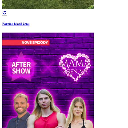
Farmár hľadá ženu