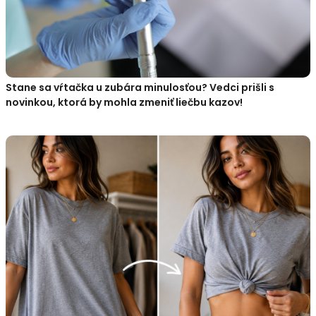
Stane sa vŕtačka u zubára minulosťou? Vedci prišli s
novinkou, ktorá by mohla zmeniť liečbu kazov!