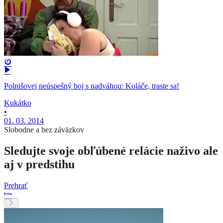
Polnišovej neúspešný boj s nadváhou: Koláče, traste sa!
Kukátko
•
01. 03. 2014
Slobodne a bez záväzkov
Sledujte svoje obľúbené relácie naživo ale
aj v predstihu
Prehrať