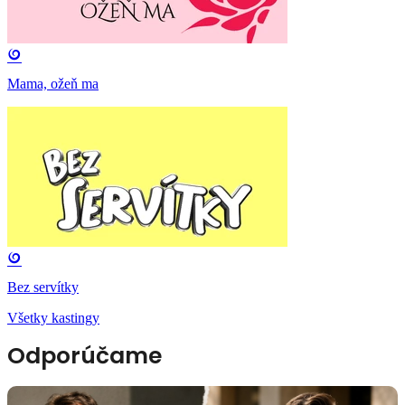
Mama, ožeň ma
Bez servítky
Všetky kastingy
Odporúčame