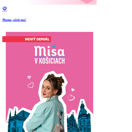
Mama, ožeň ma!