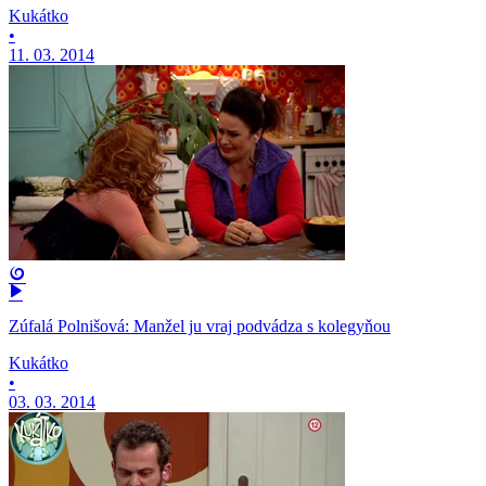
Kukátko
•
11. 03. 2014
Zúfalá Polnišová: Manžel ju vraj podvádza s kolegyňou
Kukátko
•
03. 03. 2014