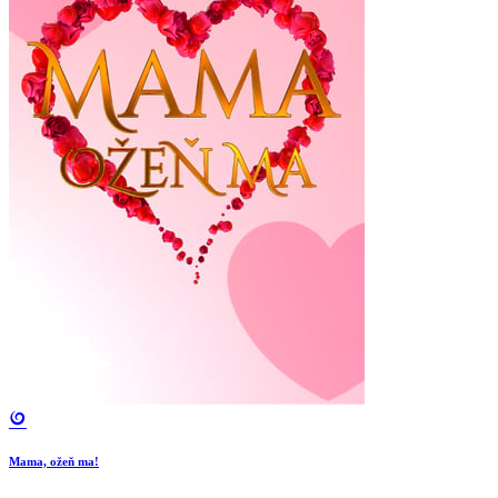
Mama, ožeň ma!