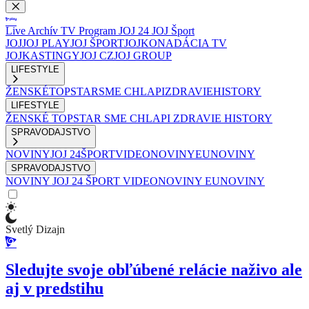
Live
Archív
TV Program
JOJ 24
JOJ Šport
JOJ
JOJ PLAY
JOJ ŠPORT
JOJKO
NADÁCIA TV
JOJ
KASTINGY
JOJ CZ
JOJ GROUP
LIFESTYLE
ŽENSKÉ
TOPSTAR
SME CHLAPI
ZDRAVIE
HISTORY
LIFESTYLE
ŽENSKÉ
TOPSTAR
SME CHLAPI
ZDRAVIE
HISTORY
SPRAVODAJSTVO
NOVINY
JOJ 24
ŠPORT
VIDEONOVINY
EUNOVINY
SPRAVODAJSTVO
NOVINY
JOJ 24
ŠPORT
VIDEONOVINY
EUNOVINY
Svetlý Dizajn
Sledujte svoje obľúbené relácie naživo ale
aj v predstihu