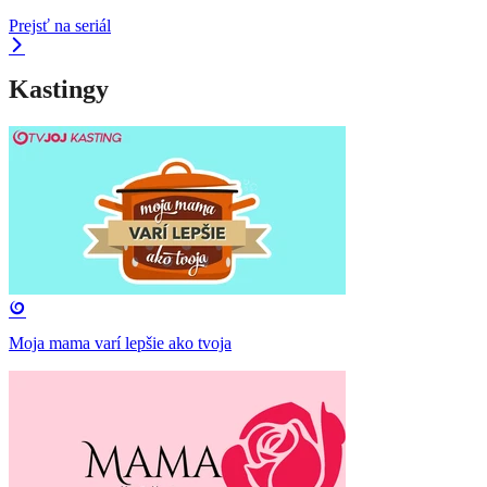
Prejsť na seriál
Kastingy
Moja mama varí lepšie ako tvoja