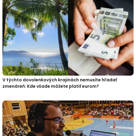
V týchto dovolenkových krajinách nemusíte hľadať
zmenáreň: Kde všade môžete platiť eurom?