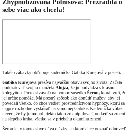
Zhypnotizovaná Polnišová: Prezradila o
sebe viac ako chcela!
Takéto zábavky obľubuje kaderníčka Gabika Kurejová v posteli.
Gabika Kurejová
prežíva najväčšiu obavu svojho života. Začala
podozrievať svojho manžela
Alojza
, že ju podvádza s krásnou
kolegyňou. Preto si zavolá na pomoc susedku
Šeron,
ktorá tvrdí, že
jej určite pomôže. Má presný spôsob ako donútiť mužov, aby jej
povedali všetko, čo chce vedieť prostredníctvom hypnózy, ktorú sa
najprv rozhodne vyskúšať na samotnej Gabike. Kaderníčka vôbec
neverí, že by ju mohol niekto takto zmanipulovať, no keď sa zmení
na slepého krtka, všetko sa v priebehu okamihu zmení.
Šeron jej v tomto stave dáva otázky, na ktoré chce poznať odpoveď,