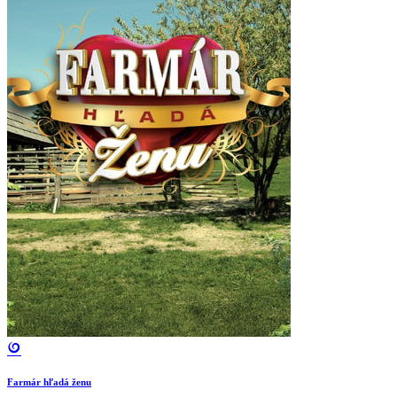
Farmár hľadá ženu