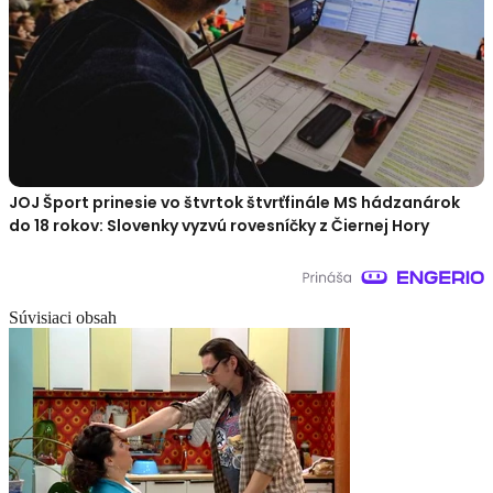
JOJ Šport prinesie vo štvrtok štvrťfinále MS hádzanárok
do 18 rokov: Slovenky vyzvú rovesníčky z Čiernej Hory
Súvisiaci obsah