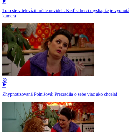
Toto ste v televízii určite nevideli. Keď si herci myslia, že je vypnutá
kamera
Zhypnotizovaná Polnišová: Prezradila o sebe viac ako chcela!