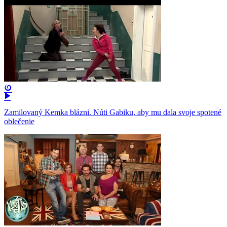
Zamilovaný Kemka blázni. Núti Gabiku, aby mu dala svoje spotené
oblečenie