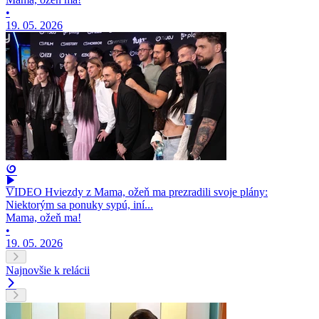
•
19. 05. 2026
VIDEO Hviezdy z Mama, ožeň ma prezradili svoje plány:
Niektorým sa ponuky sypú, iní...
Mama, ožeň ma!
•
19. 05. 2026
Najnovšie k relácii