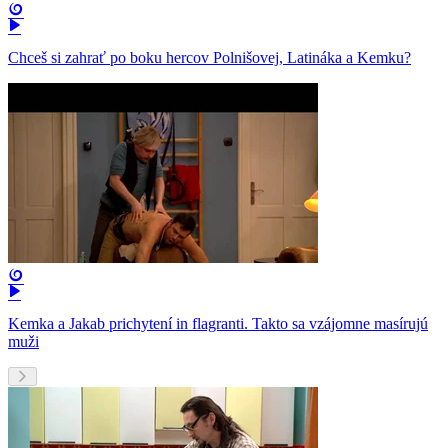
Chceš si zahrať po boku hercov Polnišovej, Latináka a Kemku?
Kemka a Jakab prichytení in flagranti. Takto sa vzájomne masírujú
muži