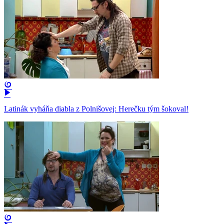
Latinák vyháňa diabla z Polnišovej: Herečku tým šokoval!