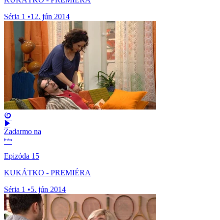
Séria 1
•
12. jún 2014
Zadarmo na
Epizóda 15
KUKÁTKO - PREMIÉRA
Séria 1
•
5. jún 2014