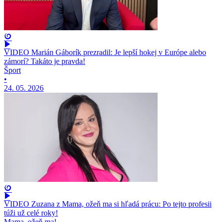
VIDEO Marián Gáborík prezradil: Je lepší hokej v Európe alebo
zámorí? Takáto je pravda!
Šport
•
24. 05. 2026
VIDEO Zuzana z Mama, ožeň ma si hľadá prácu: Po tejto profesii
túži už celé roky!
Mama, ožeň ma!