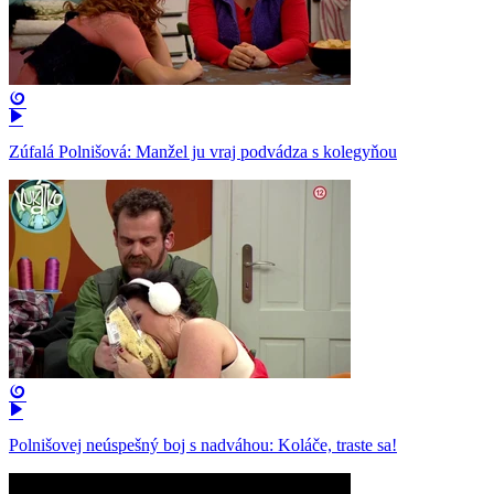
Zúfalá Polnišová: Manžel ju vraj podvádza s kolegyňou
Polnišovej neúspešný boj s nadváhou: Koláče, traste sa!