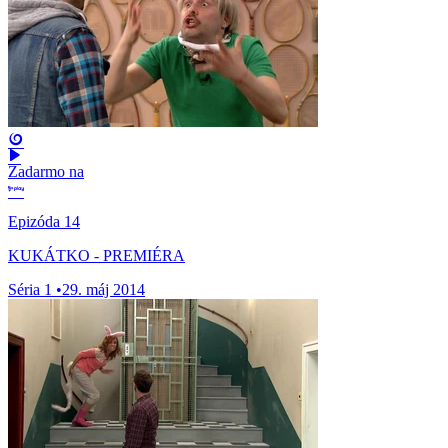
Zadarmo na
Epizóda 14
KUKÁTKO - PREMIÉRA
Séria 1
•
29. máj 2014