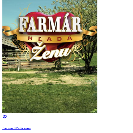
Farmár hľadá ženu