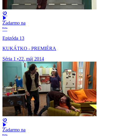
Zadarmo na
Epizóda 13
KUKÁTKO - PREMIÉRA
Séria 1
•
22. máj 2014
Zadarmo na