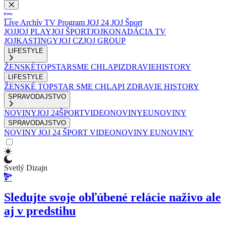
Live
Archív
TV Program
JOJ 24
JOJ Šport
JOJ
JOJ PLAY
JOJ ŠPORT
JOJKO
NADÁCIA TV
JOJ
KASTINGY
JOJ CZ
JOJ GROUP
LIFESTYLE
ŽENSKÉ
TOPSTAR
SME CHLAPI
ZDRAVIE
HISTORY
LIFESTYLE
ŽENSKÉ
TOPSTAR
SME CHLAPI
ZDRAVIE
HISTORY
SPRAVODAJSTVO
NOVINY
JOJ 24
ŠPORT
VIDEONOVINY
EUNOVINY
SPRAVODAJSTVO
NOVINY
JOJ 24
ŠPORT
VIDEONOVINY
EUNOVINY
Svetlý Dizajn
Sledujte svoje obľúbené relácie naživo ale
aj v predstihu