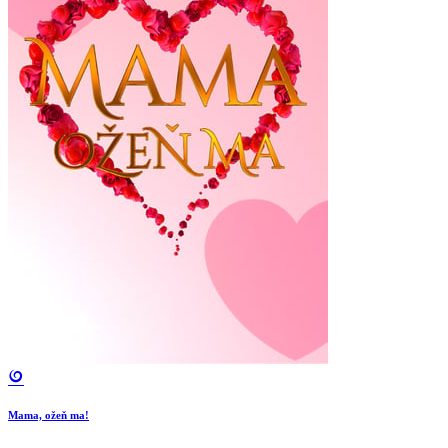
Mama, ožeň ma!