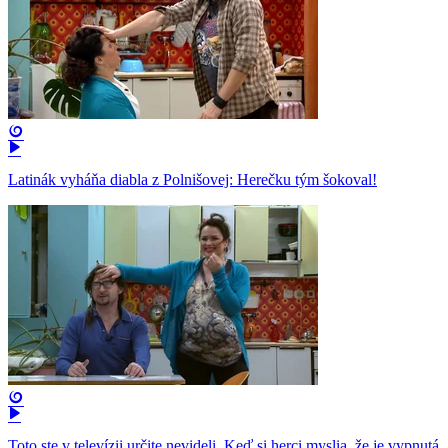
Latinák vyháňa diabla z Polnišovej: Herečku tým šokoval!
Toto ste v televízii určite nevideli. Keď si herci myslia, že je vypnutá