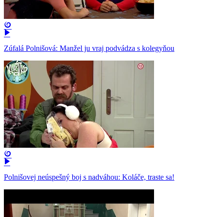
Zúfalá Polnišová: Manžel ju vraj podvádza s kolegyňou
Polnišovej neúspešný boj s nadváhou: Koláče, traste sa!