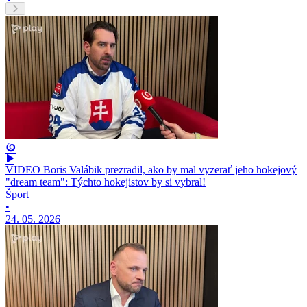
VIDEO Boris Valábik prezradil, ako by mal vyzerať jeho hokejový
"dream team": Týchto hokejistov by si vybral!
Šport
•
24. 05. 2026