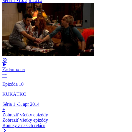
Séria 1
•
10. apr 2014
Zadarmo na
Epizóda 10
KUKÁTKO
Séria 1
•
3. apr 2014
+
Zobraziť všetky epizódy
Zobraziť všetky epizódy
Bonusy z našich relácií