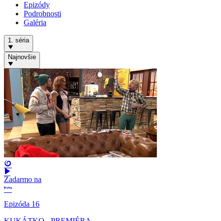
Epizódy
Podrobnosti
Galéria
1. séria
Najnovšie
Zadarmo na
Epizóda 16
KUKÁTKO - PREMIÉRA