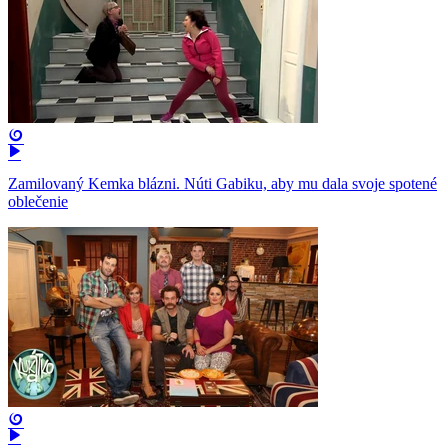
Zamilovaný Kemka blázni. Núti Gabiku, aby mu dala svoje spotené
oblečenie