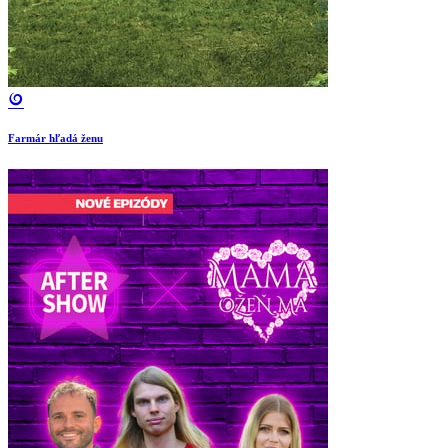
Farmár hľadá ženu