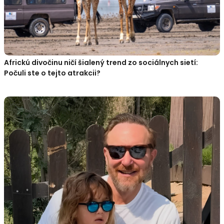
Africkú divočinu ničí šialený trend zo sociálnych sietí:
Počuli ste o tejto atrakcii?