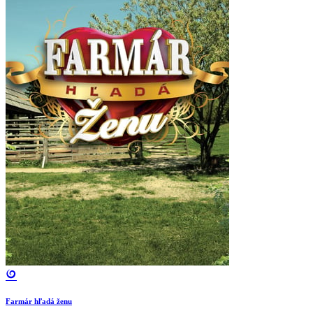
Farmár hľadá ženu