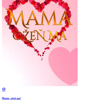
Mama, ožeň ma!