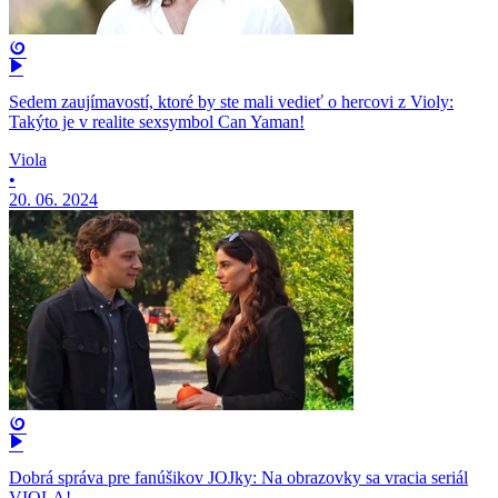
Sedem zaujímavostí, ktoré by ste mali vedieť o hercovi z Violy:
Takýto je v realite sexsymbol Can Yaman!
Viola
•
20. 06. 2024
Dobrá správa pre fanúšikov JOJky: Na obrazovky sa vracia seriál
VIOLA!