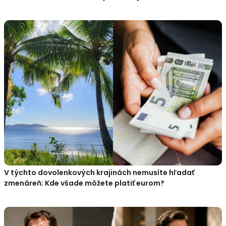
V týchto dovolenkových krajinách nemusíte hľadať
zmenáreň: Kde všade môžete platiť eurom?