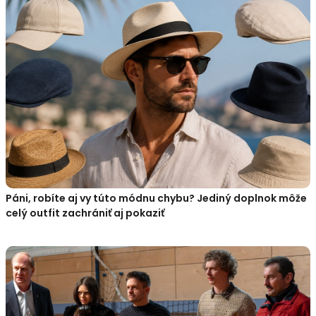
Páni, robíte aj vy túto módnu chybu? Jediný doplnok môže
celý outfit zachrániť aj pokaziť