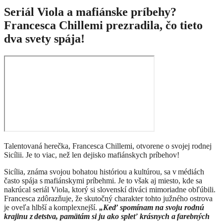
Seriál Viola a mafiánske príbehy?
Francesca Chillemi prezradila, čo tieto
dva svety spája!
Talentovaná herečka, Francesca Chillemi, otvorene o svojej rodnej
Sicílii. Je to viac, než len dejisko mafiánskych príbehov!
Sicília, známa svojou bohatou históriou a kultúrou, sa v médiách
často spája s mafiánskymi príbehmi. Je to však aj miesto, kde sa
nakrúcal seriál Viola, ktorý si slovenskí diváci mimoriadne obľúbili.
Francesca zdôrazňuje, že skutočný charakter tohto južného ostrova
je oveľa hlbší a komplexnejší.
„Keď spomínam na svoju rodnú
krajinu z detstva, pamätám si ju ako spleť krásnych a farebných