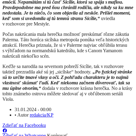
emócií. Nepamätám si tú časť Sicílie, ktorá sa spája s mafiou.
Pravdepodobne ma pred ňou chránili rodičia, ale nikdy sa ku mne
nedostala. Je to niečo, čo som objavila až neskôr. Prišiel moment,
keď som si uvedomila aj tú temnú stranu Sicílie,“
uviedla
v rozhovore pre Mestyle.
Počas nakrúcania mala herečka možnosť preskúmať rôzne zákutia
Palerma. Táto horúca sicílska metropola ponúka veľa historických
atrakcií. Herečka priznala, že si v Palerme najviac obľúbila terasu
s výhľadom na normandskú katedrálu, kde s Canom Yamanom
nakrúcali niekoľko scén.
Keďže sa narodila na severnom pobreží Sicílie, tak v rozhovore
taktiež prezradila aké sú jej „sicílske“ hodnoty.
„Po fyzickej stránke
sú to určite tmavé vlasy a oči. Z pohľadu charakteru je to najmä
vlastnosť skúmať ľudí. Keď niekomu začnem dôverovať, tak sa
mu úplne otvorím,“
dodala v rozhovore krásna herečka. No a krásy
tohto známeho ostrova môžete sledovať aj v obľúbenom seriáli
Viola.
31.01.2024 - 00:00
•
Autor
redakcia/KP
Zdieľať na Facebooku
Zdieľať na Whatsappe
Kopírovať