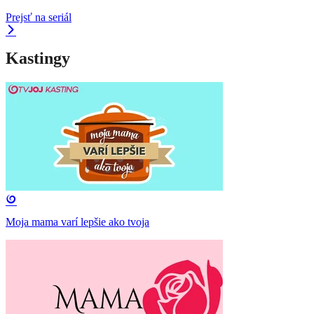
Prejsť na seriál
Kastingy
Moja mama varí lepšie ako tvoja