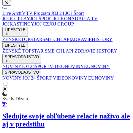
Live
Archív
TV Program
JOJ 24
JOJ Šport
JOJ
JOJ PLAY
JOJ ŠPORT
JOJKO
NADÁCIA TV
JOJ
KASTINGY
JOJ CZ
JOJ GROUP
LIFESTYLE
ŽENSKÉ
TOPSTAR
SME CHLAPI
ZDRAVIE
HISTORY
LIFESTYLE
ŽENSKÉ
TOPSTAR
SME CHLAPI
ZDRAVIE
HISTORY
SPRAVODAJSTVO
NOVINY
JOJ 24
ŠPORT
VIDEONOVINY
EUNOVINY
SPRAVODAJSTVO
NOVINY
JOJ 24
ŠPORT
VIDEONOVINY
EUNOVINY
Svetlý Dizajn
Sledujte svoje obľúbené relácie naživo ale
aj v predstihu