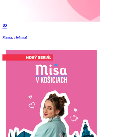
Mama, ožeň ma!