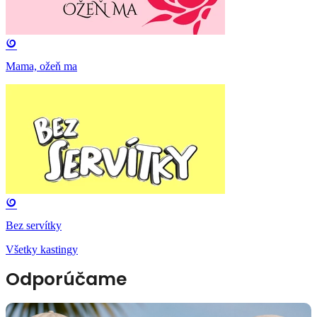
Mama, ožeň ma
Bez servítky
Všetky kastingy
Odporúčame