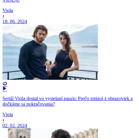
Viola
•
18. 06. 2024
Seriál Viola dostal vo vysielaní pauzu: Prečo zmizol z obrazoviek a
dočkáme sa pokračovania?
Viola
•
02. 02. 2024