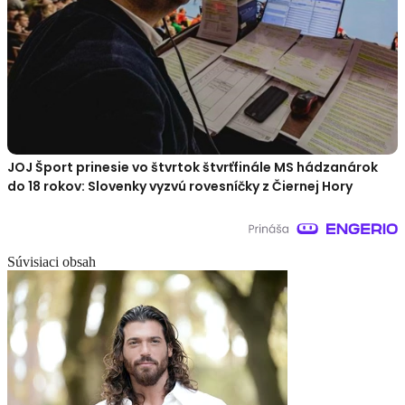
JOJ Šport prinesie vo štvrtok štvrťfinále MS hádzanárok
do 18 rokov: Slovenky vyzvú rovesníčky z Čiernej Hory
Súvisiaci obsah