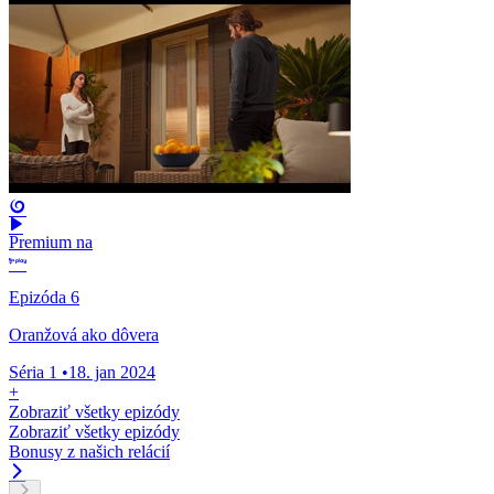
Premium na
Epizóda 6
Oranžová ako dôvera
Séria 1
•
18. jan 2024
+
Zobraziť všetky epizódy
Zobraziť všetky epizódy
Bonusy z našich relácií