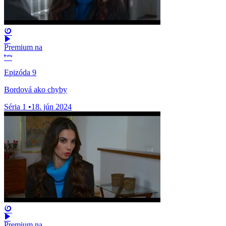
Premium na
Epizóda 9
Bordová ako chyby
Séria 1
•
18. jún 2024
Premium na