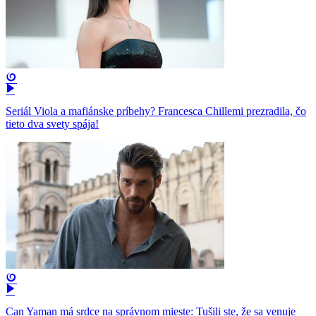
Seriál Viola a mafiánske príbehy? Francesca Chillemi prezradila, čo
tieto dva svety spája!
Can Yaman má srdce na správnom mieste: Tušili ste, že sa venuje