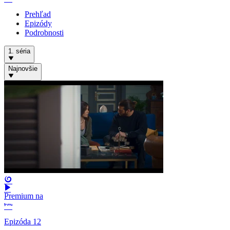
Prehľad
Epizódy
Podrobnosti
1. séria
Najnovšie
Premium na
Epizóda 12