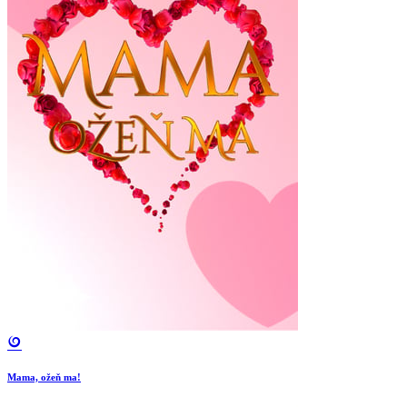
Mama, ožeň ma!