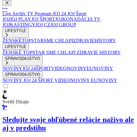
Live
Archív
TV Program
JOJ 24
JOJ Šport
JOJ
JOJ PLAY
JOJ ŠPORT
JOJKO
NADÁCIA TV
JOJ
KASTINGY
JOJ CZ
JOJ GROUP
LIFESTYLE
ŽENSKÉ
TOPSTAR
SME CHLAPI
ZDRAVIE
HISTORY
LIFESTYLE
ŽENSKÉ
TOPSTAR
SME CHLAPI
ZDRAVIE
HISTORY
SPRAVODAJSTVO
NOVINY
JOJ 24
ŠPORT
VIDEONOVINY
EUNOVINY
SPRAVODAJSTVO
NOVINY
JOJ 24
ŠPORT
VIDEONOVINY
EUNOVINY
Svetlý Dizajn
Sledujte svoje obľúbené relácie naživo ale
aj v predstihu