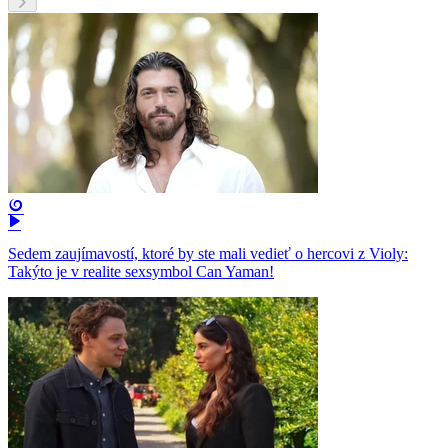
Sedem zaujímavostí, ktoré by ste mali vedieť o hercovi z Violy:
Takýto je v realite sexsymbol Can Yaman!