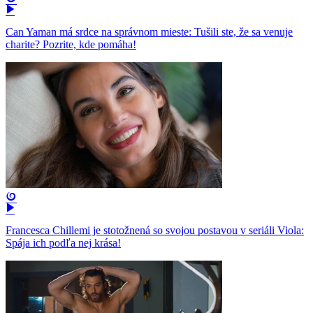
Can Yaman má srdce na správnom mieste: Tušili ste, že sa venuje
charite? Pozrite, kde pomáha!
Francesca Chillemi je stotožnená so svojou postavou v seriáli Viola:
Spája ich podľa nej krása!