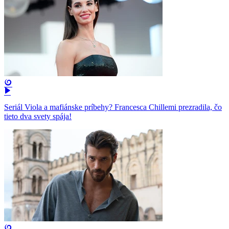
Seriál Viola a mafiánske príbehy? Francesca Chillemi prezradila, čo
tieto dva svety spája!