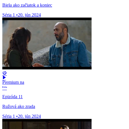
Biela ako začiatok a koniec
Séria 1
•
20. jún 2024
Premium na
Epizóda 11
Ružová ako zrada
Séria 1
•
20. jún 2024