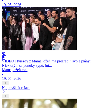
•
19. 05. 2026
VIDEO Hviezdy z Mama, ožeň ma prezradili svoje plány:
Niektorým sa ponuky sypú, iní...
Mama, ožeň ma!
•
19. 05. 2026
Najnovšie k relácii