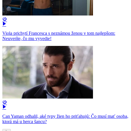
Viola prichytí Francesca s neznámou ženou v tom najlepšom:
Neuveríte, čo mu vyvedie!
Can Yaman odhalil, aké typy žien ho priťahujú: Čo musí mať osoba,
ktorá má u herca šancu?