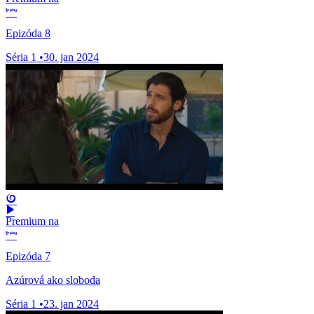
Epizóda 8
Séria 1
•
30. jan 2024
Premium na
Epizóda 7
Azúrová ako sloboda
Séria 1
•
23. jan 2024