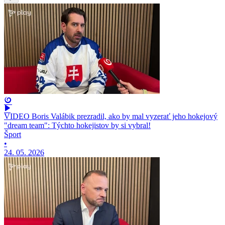
VIDEO Boris Valábik prezradil, ako by mal vyzerať jeho hokejový
"dream team": Týchto hokejistov by si vybral!
Šport
•
24. 05. 2026