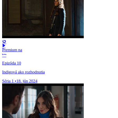
Premium na
Epizóda 10
Indigová ako rozhodnutia
Séria 1
•
18. jún 2024