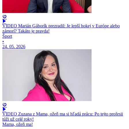
VIDEO Marián Gáborík prezradil: Je lepší hokej v Európe alebo
zámorí? Takáto je pravda!
Šport
•
24. 05. 2026
VIDEO Zuzana z Mama, ožeň ma si hľadá prácu: Po tejto profesii
túži už celé roky!
Mama, ožeň ma!