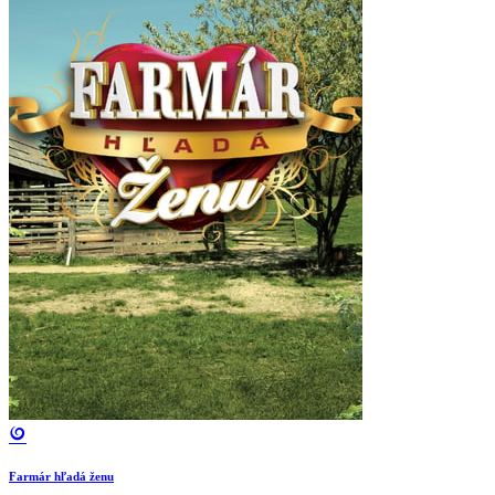
Farmár hľadá ženu