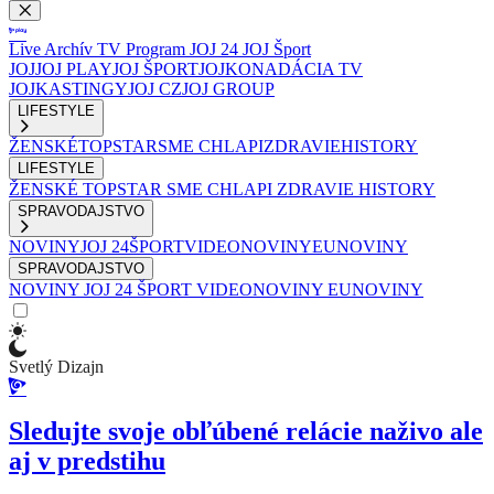
Live
Archív
TV Program
JOJ 24
JOJ Šport
JOJ
JOJ PLAY
JOJ ŠPORT
JOJKO
NADÁCIA TV
JOJ
KASTINGY
JOJ CZ
JOJ GROUP
LIFESTYLE
ŽENSKÉ
TOPSTAR
SME CHLAPI
ZDRAVIE
HISTORY
LIFESTYLE
ŽENSKÉ
TOPSTAR
SME CHLAPI
ZDRAVIE
HISTORY
SPRAVODAJSTVO
NOVINY
JOJ 24
ŠPORT
VIDEONOVINY
EUNOVINY
SPRAVODAJSTVO
NOVINY
JOJ 24
ŠPORT
VIDEONOVINY
EUNOVINY
Svetlý Dizajn
Sledujte svoje obľúbené relácie naživo ale
aj v predstihu