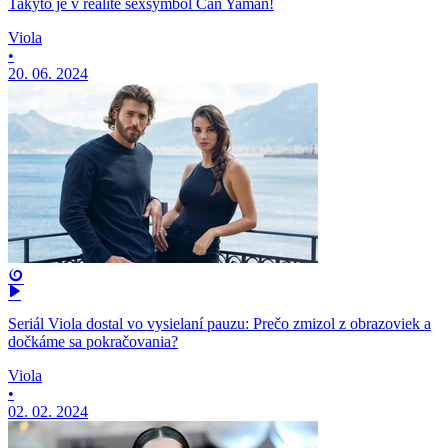
Takýto je v realite sexsymbol Can Yaman!
Viola
•
20. 06. 2024
Seriál Viola dostal vo vysielaní pauzu: Prečo zmizol z obrazoviek a
dočkáme sa pokračovania?
Viola
•
02. 02. 2024