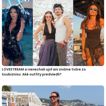
LOVESTREAM si nenechali ujsť ani známe tváre zo
šoubiznisu: Aké outfity predviedli?