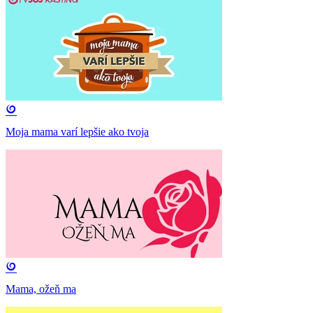
Moja mama varí lepšie ako tvoja
Mama, ožeň ma