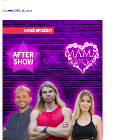
Farmár hľadá ženu