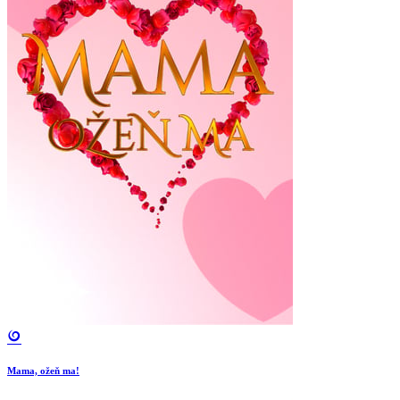
Mama, ožeň ma!