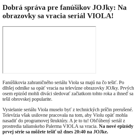
Dobrá správa pre fanúšikov JOJky: Na
obrazovky sa vracia seriál VIOLA!
Fanúšikovia zahraničného seriálu Viola sa majú na čo tešiť. Po
dlhšej odmlke sa opäť vracia na televízne obrazovky JOJky. Prvých
osem epizód mohli diváci sledovať začiatkom tohto roka a ihneď sa
tešil obrovskej popularite.
Vysielanie seriálu Viola muselo byť z technických príčin prerušené.
Televízia však usilovne pracovala na tom, aby Violu opäť mohla
nasadiť do programovej štruktúry. A je to tu! Obľúbený seriál z
prostredia talianskeho Palerma VIOLA sa vracia.
Na nové epizódy
prvej série sa môžete tešiť už dnes 20:40 na JOJke.