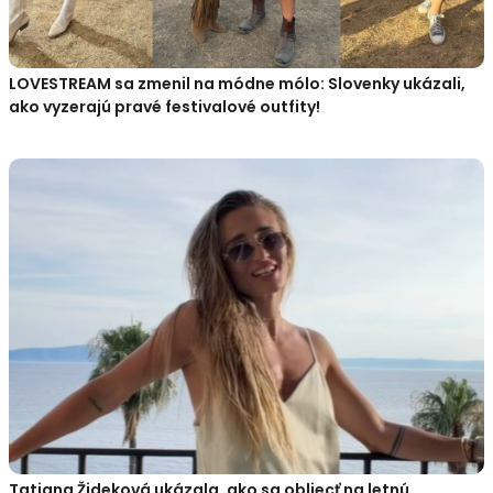
LOVESTREAM sa zmenil na módne mólo: Slovenky ukázali,
ako vyzerajú pravé festivalové outfity!
Tatiana Žideková ukázala, ako sa obliecť na letnú