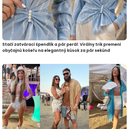
Stačí zatvárací špendlík a pár perál: Virálny trik premení
obyčajnú košeľu na elegantný kúsok za pár sekúnd