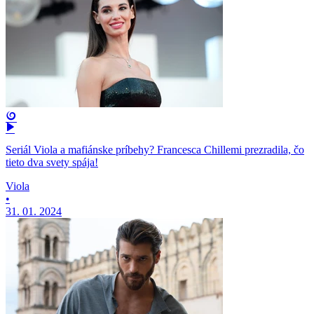
Seriál Viola a mafiánske príbehy? Francesca Chillemi prezradila, čo
tieto dva svety spája!
Viola
•
31. 01. 2024