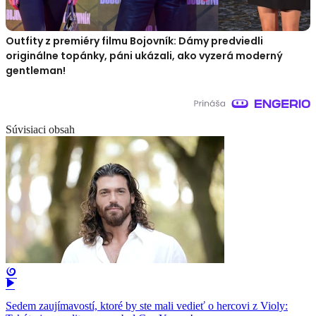
Outfity z premiéry filmu Bojovník: Dámy predviedli
originálne topánky, páni ukázali, ako vyzerá moderný
gentleman!
Súvisiaci obsah
Sedem zaujímavostí, ktoré by ste mali vedieť o hercovi z Violy: