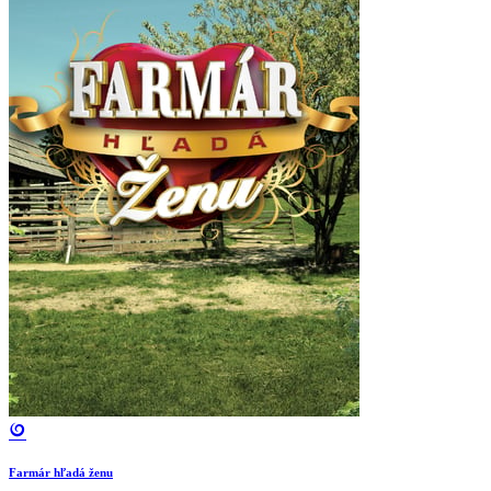
Farmár hľadá ženu