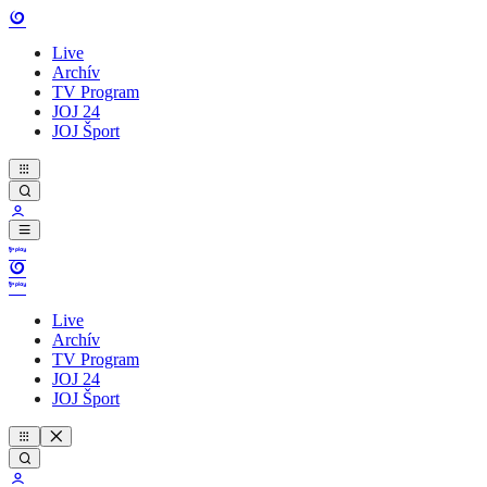
Live
Archív
TV Program
JOJ 24
JOJ Šport
Live
Archív
TV Program
JOJ 24
JOJ Šport