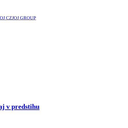
JOJ CZ
JOJ GROUP
aj v predstihu