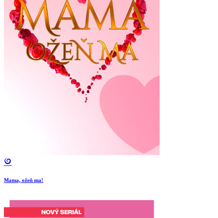
Mama, ožeň ma!