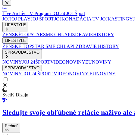
Live
Archív
TV Program
JOJ 24
JOJ Šport
JOJ
JOJ PLAY
JOJ ŠPORT
JOJKO
NADÁCIA TV JOJ
KASTINGY
LIFESTYLE
ŽENSKÉ
TOPSTAR
SME CHLAPI
ZDRAVIE
HISTORY
LIFESTYLE
ŽENSKÉ
TOPSTAR
SME CHLAPI
ZDRAVIE
HISTORY
SPRAVODAJSTVO
NOVINY
JOJ 24
ŠPORT
VIDEONOVINY
EUNOVINY
SPRAVODAJSTVO
NOVINY
JOJ 24
ŠPORT
VIDEONOVINY
EUNOVINY
Svetlý Dizajn
Sledujte svoje obľúbené relácie naživo ale 
Prehrať