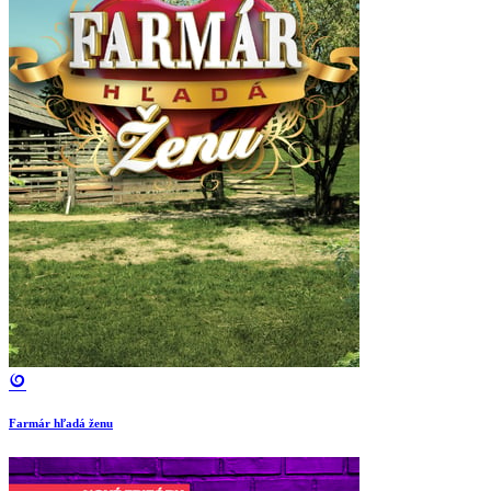
Farmár hľadá ženu