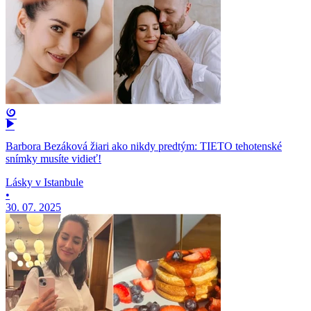
Barbora Bezáková žiari ako nikdy predtým: TIETO tehotenské
snímky musíte vidieť!
Lásky v Istanbule
•
30. 07. 2025