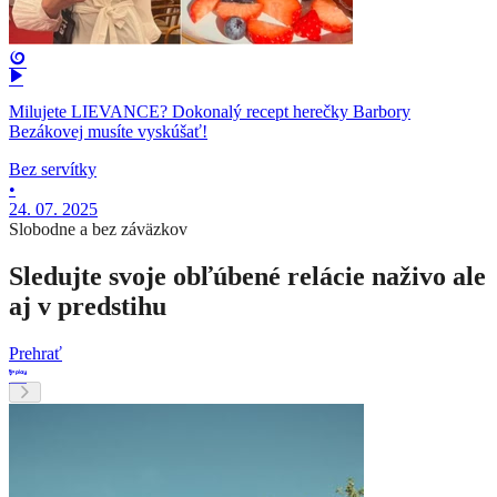
Milujete LIEVANCE? Dokonalý recept herečky Barbory
Bezákovej musíte vyskúšať!
Bez servítky
•
24. 07. 2025
Slobodne a bez záväzkov
Sledujte svoje obľúbené relácie naživo ale
aj v predstihu
Prehrať