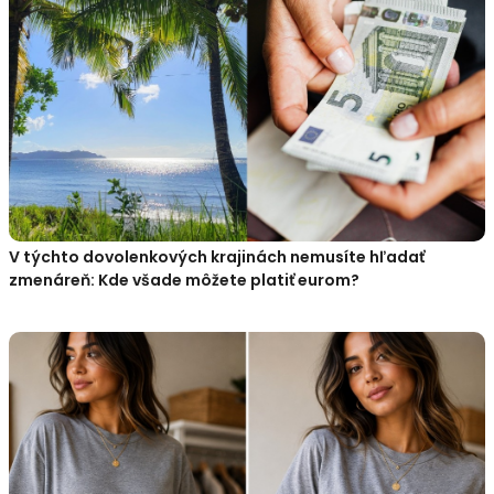
V týchto dovolenkových krajinách nemusíte hľadať
zmenáreň: Kde všade môžete platiť eurom?