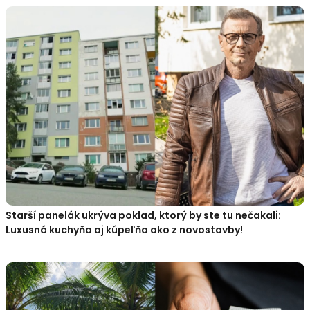
Starší panelák ukrýva poklad, ktorý by ste tu nečakali:
Luxusná kuchyňa aj kúpeľňa ako z novostavby!