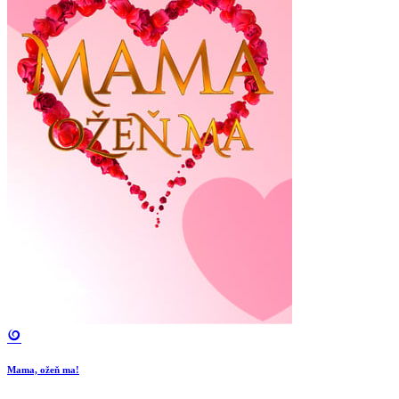
Mama, ožeň ma!