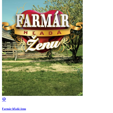
Farmár hľadá ženu