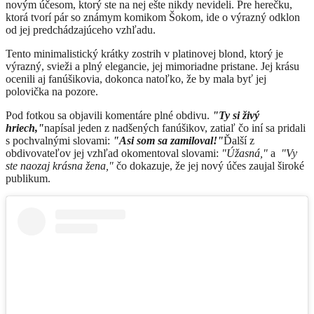
novým účesom, ktorý ste na nej ešte nikdy nevideli. Pre herečku,
ktorá tvorí pár so známym komikom Šokom, ide o výrazný odklon
od jej predchádzajúceho vzhľadu.
Tento minimalistický krátky zostrih v platinovej blond, ktorý je
výrazný, svieži a plný elegancie, jej mimoriadne pristane. Jej krásu
ocenili aj fanúšikovia, dokonca natoľko, že by mala byť jej
polovička na pozore.
Pod fotkou sa objavili komentáre plné obdivu.
"Ty si živý
hriech,"
napísal jeden z nadšených fanúšikov, zatiaľ čo iní sa pridali
s pochvalnými slovami:
"Asi som sa zamiloval!"
Ďalší z
obdivovateľov jej vzhľad okomentoval slovami:
"Úžasná,"
a
"Vy
ste naozaj krásna žena,"
čo dokazuje, že jej nový účes zaujal široké
publikum.