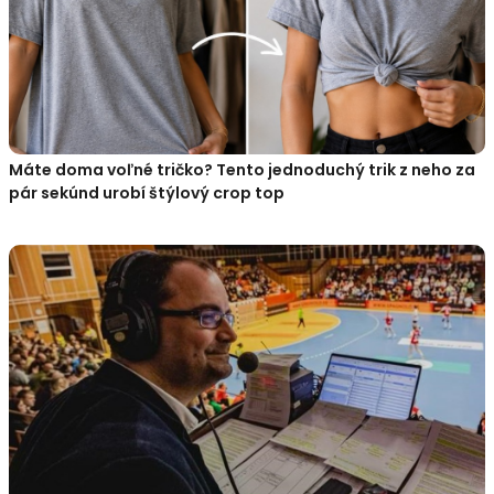
Máte doma voľné tričko? Tento jednoduchý trik z neho za
pár sekúnd urobí štýlový crop top