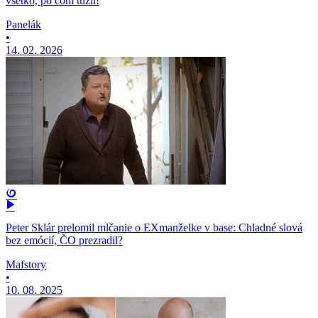
všetko, po čom túžil!
Panelák
•
14. 02. 2026
Peter Sklár prelomil mlčanie o EXmanželke v base: Chladné slová
bez emócií, ČO prezradil?
Mafstory
•
10. 08. 2025