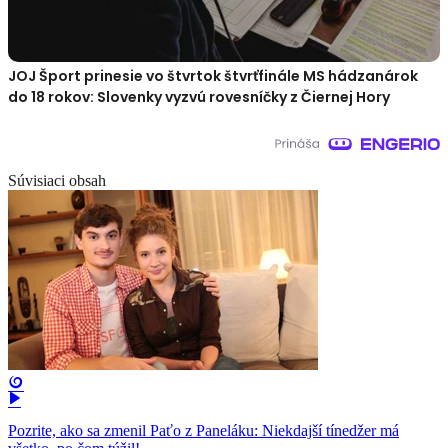
JOJ Šport prinesie vo štvrtok štvrťfinále MS hádzanárok
do 18 rokov: Slovenky vyzvú rovesníčky z Čiernej Hory
Súvisiaci obsah
Pozrite, ako sa zmenil Paťo z Paneláku: Niekdajší tínedžer má