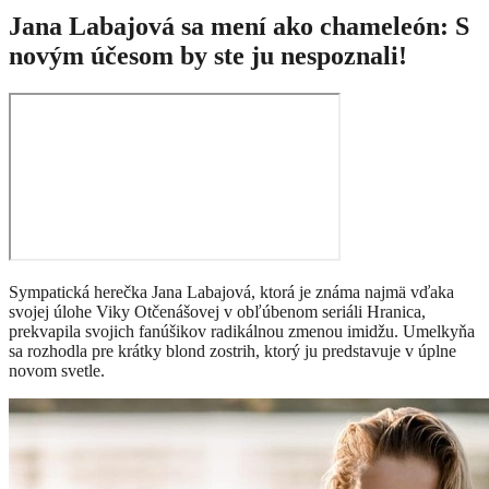
Jana Labajová sa mení ako chameleón: S
novým účesom by ste ju nespoznali!
Sympatická herečka Jana Labajová, ktorá je známa najmä vďaka
svojej úlohe Viky Otčenášovej v obľúbenom seriáli Hranica,
prekvapila svojich fanúšikov radikálnou zmenou imidžu. Umelkyňa
sa rozhodla pre krátky blond zostrih, ktorý ju predstavuje v úplne
novom svetle.