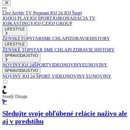
Live
Archív
TV Program
JOJ 24
JOJ Šport
JOJ
JOJ PLAY
JOJ ŠPORT
JOJKO
NADÁCIA TV
JOJ
KASTINGY
JOJ CZ
JOJ GROUP
LIFESTYLE
ŽENSKÉ
TOPSTAR
SME CHLAPI
ZDRAVIE
HISTORY
LIFESTYLE
ŽENSKÉ
TOPSTAR
SME CHLAPI
ZDRAVIE
HISTORY
SPRAVODAJSTVO
NOVINY
JOJ 24
ŠPORT
VIDEONOVINY
EUNOVINY
SPRAVODAJSTVO
NOVINY
JOJ 24
ŠPORT
VIDEONOVINY
EUNOVINY
Svetlý Dizajn
Sledujte svoje obľúbené relácie naživo ale
aj v predstihu