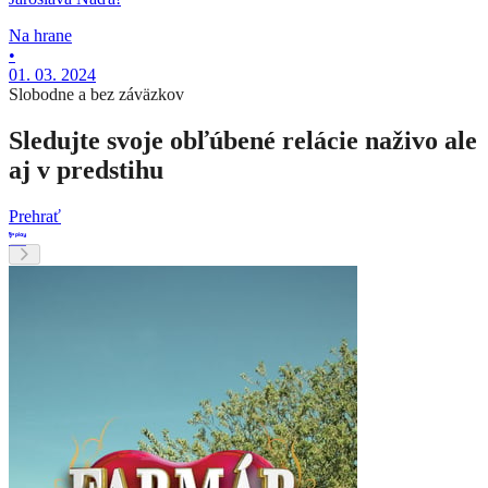
Na hrane
•
01. 03. 2024
Slobodne a bez záväzkov
Sledujte svoje obľúbené relácie naživo ale
aj v predstihu
Prehrať