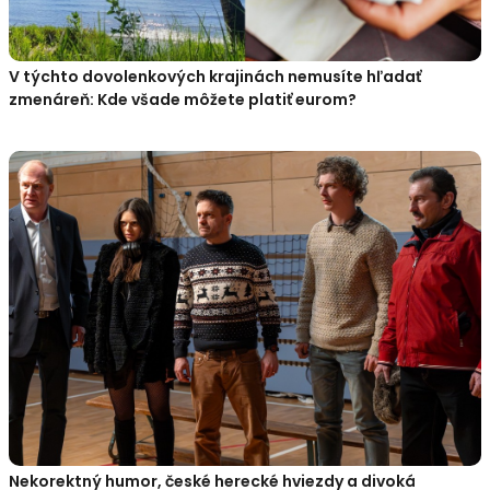
V týchto dovolenkových krajinách nemusíte hľadať
zmenáreň: Kde všade môžete platiť eurom?
Nekorektný humor, české herecké hviezdy a divoká