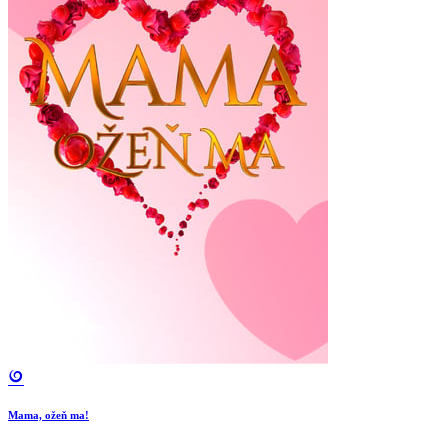
Mama, ožeň ma!