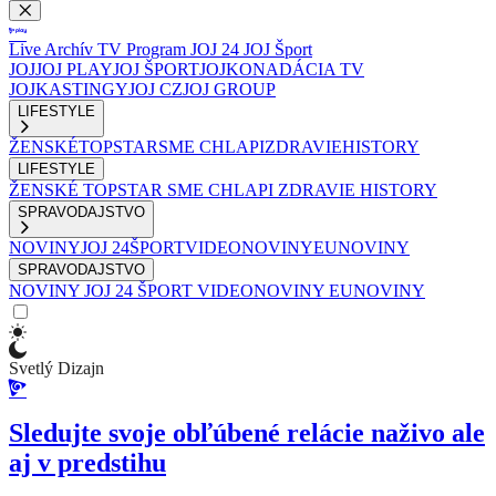
Live
Archív
TV Program
JOJ 24
JOJ Šport
JOJ
JOJ PLAY
JOJ ŠPORT
JOJKO
NADÁCIA TV
JOJ
KASTINGY
JOJ CZ
JOJ GROUP
LIFESTYLE
ŽENSKÉ
TOPSTAR
SME CHLAPI
ZDRAVIE
HISTORY
LIFESTYLE
ŽENSKÉ
TOPSTAR
SME CHLAPI
ZDRAVIE
HISTORY
SPRAVODAJSTVO
NOVINY
JOJ 24
ŠPORT
VIDEONOVINY
EUNOVINY
SPRAVODAJSTVO
NOVINY
JOJ 24
ŠPORT
VIDEONOVINY
EUNOVINY
Svetlý Dizajn
Sledujte svoje obľúbené relácie naživo ale
aj v predstihu