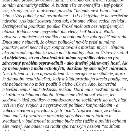
sa nám dramaticky zúžilo. A budem ešte otvorenejšia - istý politik
istej strany mi včera otvorene povedal “nebudeme k Vám chodiť,
lebo u Vás politicky nič nezarobíme”. Už celé týždne je neuveriteľne
náročné vyskladať zostavu hostí tak, aby sme vôbec vedeli vysielať.
Dezinfoscéna politikom ponúka široké možnosti bez nepríjemných
otázok. Reláciu sme nevysielali iba vtedy, keď hosťa J. Naďa
odviezla z
ministerstva sanitka a nebolo možné zabezpečiť náhradu.
Dnes sme v situácii, že okrem politickej nevôle prísť tu máme
politikov, ktorí nechcú byť konfrontovaní s maslom iných - témami
ako zahraničnopolitická izolácia či frontálny útok na Ústavný súd.
A
aj objektívne, sú na dovolenkách mimo republiky alebo sa pre
zdravotný problém ospravedlnili - ako dnešný plánovaný hosť. Ak
by nebol jeden z mála ochotných, dokázali by sme nájsť náhradu.
Nesťažujem sa. Len upozorňujem, že smerujeme do situácie, ktorá
je dlhodobo neudržateľná, kedy inštitút prázdneho kresla použijeme,
ale nebudeme ho môcť použiť 5 alebo 10krát. Áno, komerčná
televízia nemusí mať diskusnú reláciu, ktorá má s hosťami problém
v každom volebnom období. Nemusíme diskutovať vôbec, len
sledovať videá politikov a spindoctorov na sociálnych sieťach, hltať
reči len tých svojich a nevystavovať politikov konfrontáciám - a
voličov stretom s pravdou o tých “ich”. Napriek tomu, že relácia
bude mať aj prirodzené prestávky spôsobené moratóriom a
sviatkami, v budúcnosti to zrejme bude ešte ťažšie a politici ochotní
ešte menej. Ale budem sa riadiť sparťanským heslom “so štítom