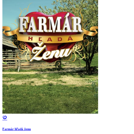
Farmár hľadá ženu