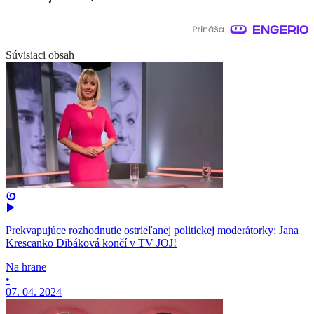
Súvisiaci obsah
Prekvapujúce rozhodnutie ostrieľanej politickej moderátorky: Jana
Krescanko Dibáková končí v TV JOJ!
Na hrane
•
07. 04. 2024