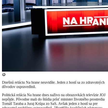
Dnešnú reláciu Na hrane neuvidíte. Jeden z hostí sa zo zdravotných
dôvodov ospravedlnil.
Politická relácia Na hrane dnes naživo na obrazovkách televízie JOJ
nepôjde. Pôvodne mali do štúdia prísť minister životného prostredia
Tomáš Taraba a Juraj Krúpa zo SaS. Avšak jeden z hostí sa pre
zdravotné problémy ospravedlnil.
"Portfólio koaličných zástupcov