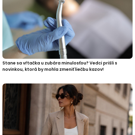
Stane sa vŕtačka u zubára minulosťou? Vedci prišli s
novinkou, ktorá by mohla zmeniť liečbu kazov!