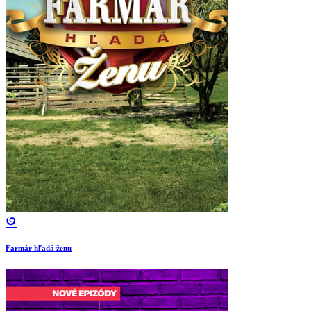
Farmár hľadá ženu