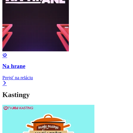
Na hrane
Prejsť na reláciu
Kastingy