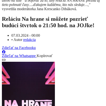
alebo na štíte” a bojovať za to, aby relácia NA HRANE prežila aj
tieto pohnuté časy….ďakujem každému, kto nás sleduje…,"
vysvetlila moderátorka Jana Krescanko Dibáková.
Reláciu Na hrane si môžete pozrieť
budúci štvrtok o 21:50 hod. na JOJke!
07.03.2024 - 00:00
•
Autor
redakcia
Zdieľať na Facebooku
Zdieľať na Whatsappe
Kopírovať