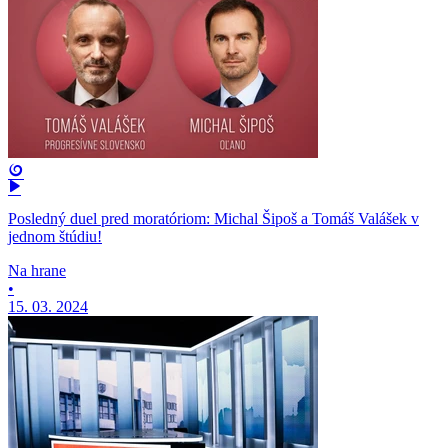
Posledný duel pred moratóriom: Michal Šipoš a Tomáš Valášek v
jednom štúdiu!
Na hrane
•
15. 03. 2024