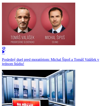
Posledný duel pred moratóriom: Michal Šipoš a Tomáš Valášek v
jednom štúdiu!