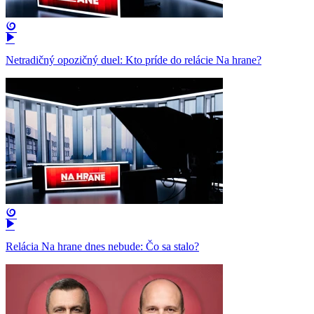
Netradičný opozičný duel: Kto príde do relácie Na hrane?
Relácia Na hrane dnes nebude: Čo sa stalo?