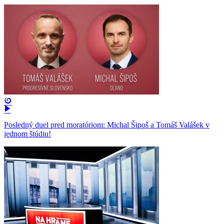
Posledný duel pred moratóriom: Michal Šipoš a Tomáš Valášek v
jednom štúdiu!