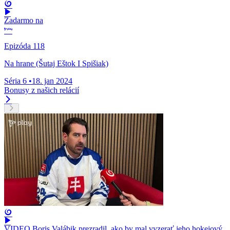
Zadarmo na
Epizóda 118
Na hrane (Šutaj Eštok I Spišiak)
Séria 6
•
18. jan 2024
Bonusy z našich relácií
VIDEO Boris Valábik prezradil, ako by mal vyzerať jeho hokejový