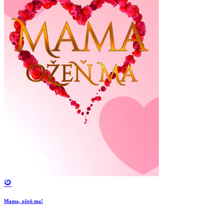
Mama, ožeň ma!