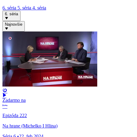
6. séria
5. séria
4. séria
6. séria
Najnovšie
Zadarmo na
Epizóda 222
Na hrane (Michelko I Hlina)
Séria 6
•
22. feb 2024