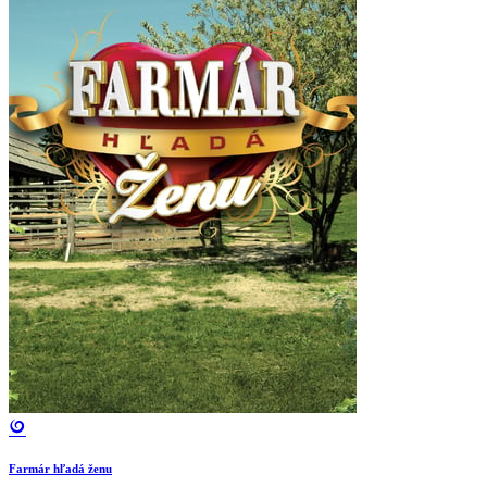
Farmár hľadá ženu