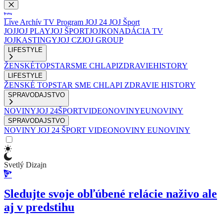
Live
Archív
TV Program
JOJ 24
JOJ Šport
JOJ
JOJ PLAY
JOJ ŠPORT
JOJKO
NADÁCIA TV
JOJ
KASTINGY
JOJ CZ
JOJ GROUP
LIFESTYLE
ŽENSKÉ
TOPSTAR
SME CHLAPI
ZDRAVIE
HISTORY
LIFESTYLE
ŽENSKÉ
TOPSTAR
SME CHLAPI
ZDRAVIE
HISTORY
SPRAVODAJSTVO
NOVINY
JOJ 24
ŠPORT
VIDEONOVINY
EUNOVINY
SPRAVODAJSTVO
NOVINY
JOJ 24
ŠPORT
VIDEONOVINY
EUNOVINY
Svetlý Dizajn
Sledujte svoje obľúbené relácie naživo ale
aj v predstihu