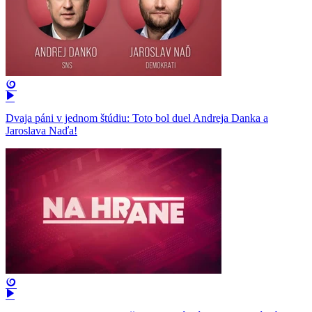
Dvaja páni v jednom štúdiu: Toto bol duel Andreja Danka a
Jaroslava Naďa!