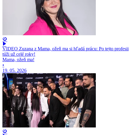
VIDEO Zuzana z Mama, ožeň ma si hľadá prácu: Po tejto profesii
túži už celé roky!
Mama, ožeň ma!
•
19. 05. 2026