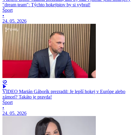
"dream team": Týchto hokejistov by si vybral!
Šport
•
24. 05. 2026
VIDEO Marián Gáborík prezradil: Je lepší hokej v Európe alebo
zámorí? Takáto je pravda!
Šport
•
24. 05. 2026