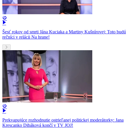
Šesť rokov od smrti Jána Kuciaka a Martiny Kušnírovej: Toto budú
rečníci v relácii Na hrane!
Prekvapujúce rozhodnutie ostrieľanej politickej moderátorky: Jana
Krescanko Dibáková končí v TV JOJ!