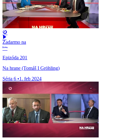
Zadarmo na
Epizóda 201
Na hrane (Tomáš I Gröhling)
Séria 6
•
1. feb 2024