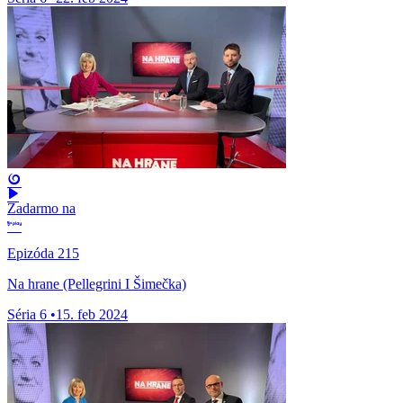
Zadarmo na
Epizóda 215
Na hrane (Pellegrini I Šimečka)
Séria 6
•
15. feb 2024