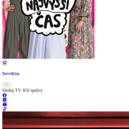
Najvyšší čas
Sleduj TV JOJ správy