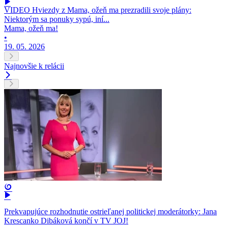
VIDEO Hviezdy z Mama, ožeň ma prezradili svoje plány:
Niektorým sa ponuky sypú, iní...
Mama, ožeň ma!
•
19. 05. 2026
Najnovšie k relácii
Prekvapujúce rozhodnutie ostrieľanej politickej moderátorky: Jana
Krescanko Dibáková končí v TV JOJ!