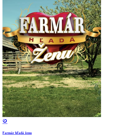
Farmár hľadá ženu