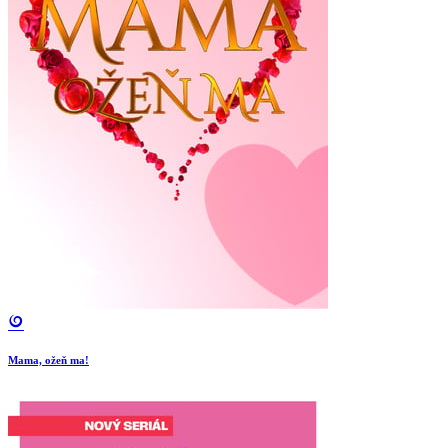
Mama, ožeň ma!