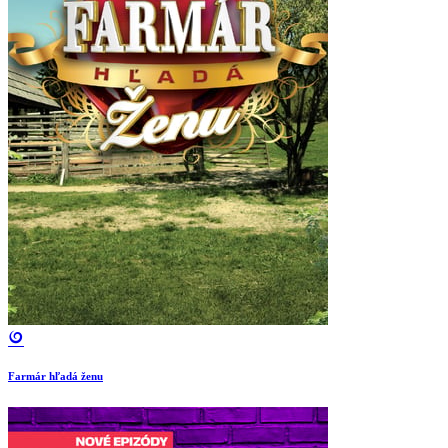
Farmár hľadá ženu