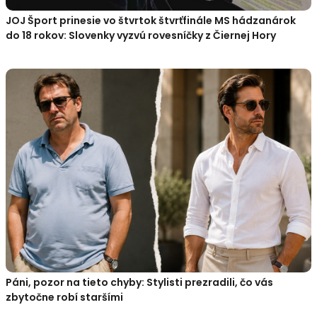
JOJ Šport prinesie vo štvrtok štvrťfinále MS hádzanárok
do 18 rokov: Slovenky vyzvú rovesníčky z Čiernej Hory
Páni, pozor na tieto chyby: Stylisti prezradili, čo vás
zbytočne robí staršími