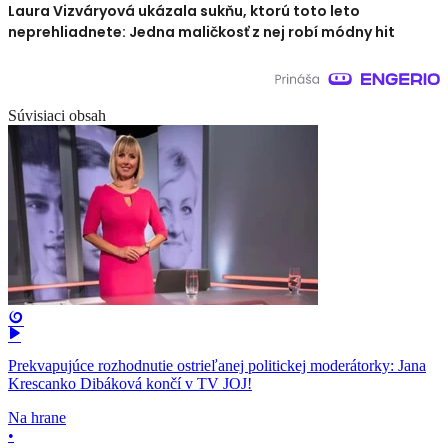
Laura Vizváryová ukázala sukňu, ktorú toto leto
neprehliadnete: Jedna maličkosť z nej robí módny hit
Súvisiaci obsah
Prekvapujúce rozhodnutie ostrieľanej politickej moderátorky: Jana
Krescanko Dibáková končí v TV JOJ!
Na hrane
•