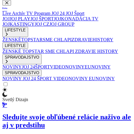
Live
Archív
TV Program
JOJ 24
JOJ Šport
JOJ
JOJ PLAY
JOJ ŠPORT
JOJKO
NADÁCIA TV
JOJ
KASTINGY
JOJ CZ
JOJ GROUP
LIFESTYLE
ŽENSKÉ
TOPSTAR
SME CHLAPI
ZDRAVIE
HISTORY
LIFESTYLE
ŽENSKÉ
TOPSTAR
SME CHLAPI
ZDRAVIE
HISTORY
SPRAVODAJSTVO
NOVINY
JOJ 24
ŠPORT
VIDEONOVINY
EUNOVINY
SPRAVODAJSTVO
NOVINY
JOJ 24
ŠPORT
VIDEONOVINY
EUNOVINY
Svetlý Dizajn
Sledujte svoje obľúbené relácie naživo ale
aj v predstihu