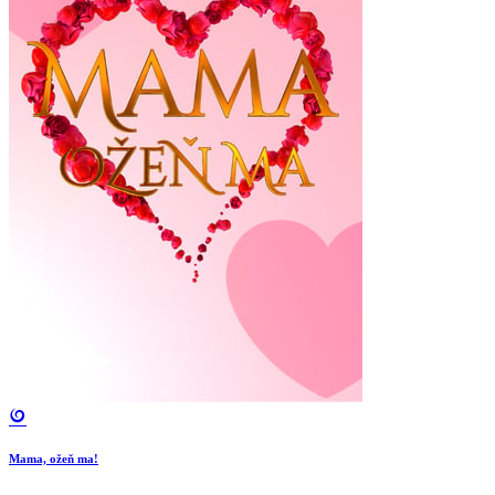
Mama, ožeň ma!