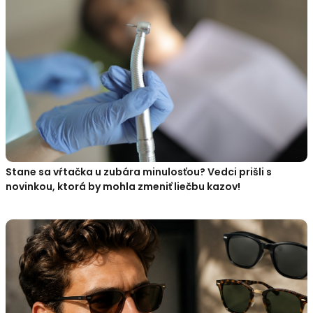
Stane sa vŕtačka u zubára minulosťou? Vedci prišli s
novinkou, ktorá by mohla zmeniť liečbu kazov!