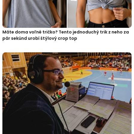
Máte doma voľné tričko? Tento jednoduchý trik z neho za
pár sekúnd urobí štýlový crop top