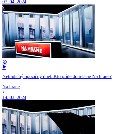
07. 04. 2024
Netradičný opozičný duel: Kto príde do relácie Na hrane?
Na hrane
•
14. 03. 2024