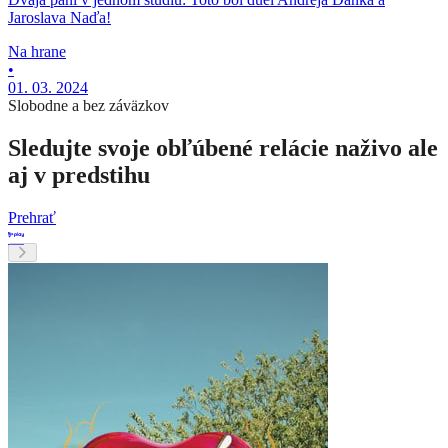
Jaroslava Naďa!
Na hrane
•
01. 03. 2024
Slobodne a bez záväzkov
Sledujte svoje obľúbené relácie naživo ale
aj v predstihu
Prehrať