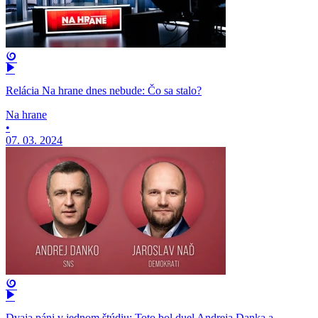
Relácia Na hrane dnes nebude: Čo sa stalo?
Na hrane
•
07. 03. 2024
Dvaja páni v jednom štúdiu: Toto bol duel Andreja Danka a