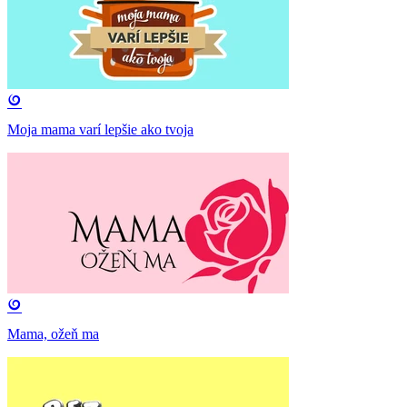
Moja mama varí lepšie ako tvoja
Mama, ožeň ma