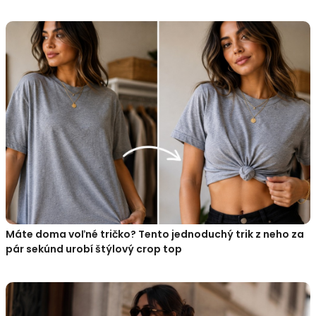
Máte doma voľné tričko? Tento jednoduchý trik z neho za
pár sekúnd urobí štýlový crop top