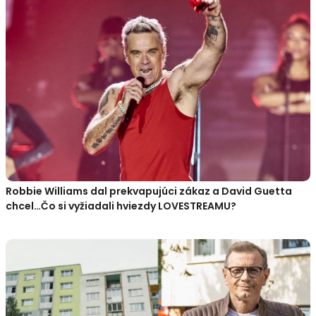
Robbie Williams dal prekvapujúci zákaz a David Guetta
chcel…Čo si vyžiadali hviezdy LOVESTREAMU?