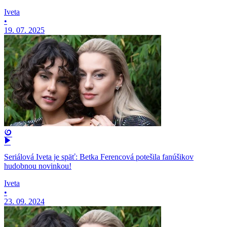
Iveta
•
19. 07. 2025
Seriálová Iveta je späť: Betka Ferencová potešila fanúšikov
hudobnou novinkou!
Iveta
•
23. 09. 2024