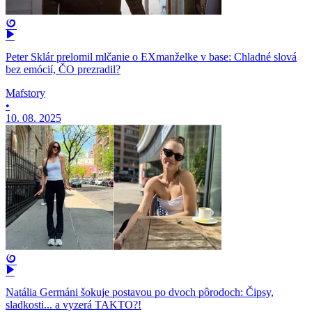
Peter Sklár prelomil mlčanie o EXmanželke v base: Chladné slová
bez emócií, ČO prezradil?
Mafstory
•
10. 08. 2025
Natália Germáni šokuje postavou po dvoch pôrodoch: Čipsy,
sladkosti... a vyzerá TAKTO?!