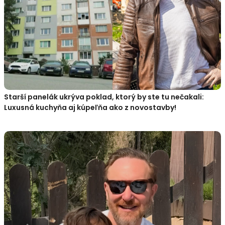
Starší panelák ukrýva poklad, ktorý by ste tu nečakali:
Luxusná kuchyňa aj kúpeľňa ako z novostavby!