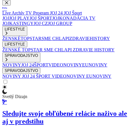
Live
Archív
TV Program
JOJ 24
JOJ Šport
JOJ
JOJ PLAY
JOJ ŠPORT
JOJKO
NADÁCIA TV
JOJ
KASTINGY
JOJ CZ
JOJ GROUP
LIFESTYLE
ŽENSKÉ
TOPSTAR
SME CHLAPI
ZDRAVIE
HISTORY
LIFESTYLE
ŽENSKÉ
TOPSTAR
SME CHLAPI
ZDRAVIE
HISTORY
SPRAVODAJSTVO
NOVINY
JOJ 24
ŠPORT
VIDEONOVINY
EUNOVINY
SPRAVODAJSTVO
NOVINY
JOJ 24
ŠPORT
VIDEONOVINY
EUNOVINY
Svetlý Dizajn
Sledujte svoje obľúbené relácie naživo ale
aj v predstihu