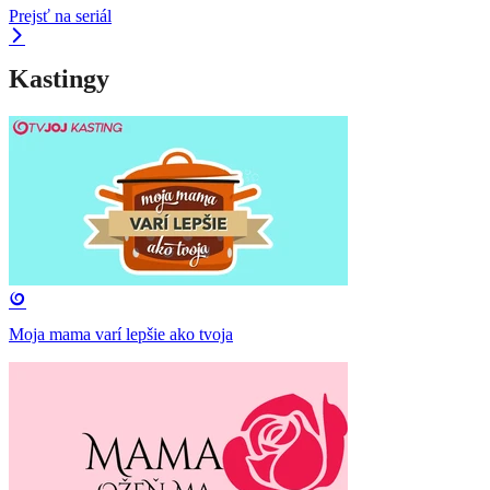
Prejsť na seriál
Kastingy
Moja mama varí lepšie ako tvoja