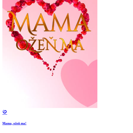
Mama, ožeň ma!