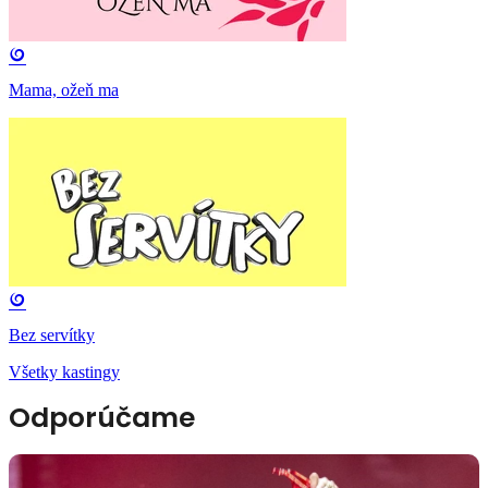
Mama, ožeň ma
Bez servítky
Všetky kastingy
Odporúčame