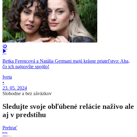
Betka Ferencová a Natália Germani majú krásne priateľstvo: Aha,
čo ich najnovšie spojilo!
Iveta
•
23. 05. 2024
Slobodne a bez záväzkov
Sledujte svoje obľúbené relácie naživo ale
aj v predstihu
Prehrať