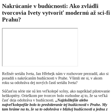
Nakrúcanie v budúcnosti: Ako zvládli
tvorcovia Ivety vytvoriť modernú až sci-fi
Prahu?
Režisér seriálu Iveta, Jan Hřebejk nám v rozhovore prezradil, ako si
poradili s nakrúcaním budúcnosti v Prahe. Všimli ste si, v akom
roku sa odohráva dej nových častí seriálu Iveta?
Súčasťou série nie sú len veľkolepé scény, ako napríklad pilotovanie
helikoptéry. Orieškom pre tvorcov bolo rozhodne aj to, že sa veľká
časť deja odohráva v budúcnosti.
„Najzložitejšie alebo
najveľkolepejšie bolo to predstieranie tej budúcnosti v Prahe. My
tam hráme na to, že sa to odohráva v blízkej budúcnosti a jedna z