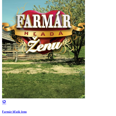
Farmár hľadá ženu