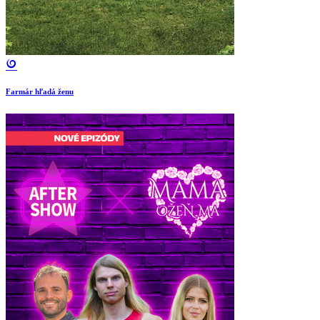
Farmár hľadá ženu