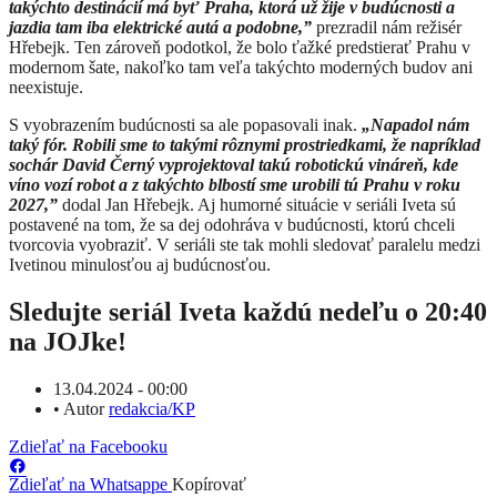
takýchto destinácií má byť Praha, ktorá už žije v budúcnosti a
jazdia tam iba elektrické autá a podobne,”
prezradil nám režisér
Hřebejk. Ten zároveň podotkol, že bolo ťažké predstierať Prahu v
modernom šate, nakoľko tam veľa takýchto moderných budov ani
neexistuje.
S vyobrazením budúcnosti sa ale popasovali inak.
„Napadol nám
taký fór. Robili sme to takými rôznymi prostriedkami, že napríklad
sochár David Černý vyprojektoval takú robotickú vináreň, kde
víno vozí robot a z takýchto blbostí sme urobili tú Prahu v roku
2027,”
dodal Jan Hřebejk. Aj humorné situácie v seriáli Iveta sú
postavené na tom, že sa dej odohráva v budúcnosti, ktorú chceli
tvorcovia vyobraziť. V seriáli ste tak mohli sledovať paralelu medzi
Ivetinou minulosťou aj budúcnosťou.
Sledujte seriál Iveta každú nedeľu o 20:40
na JOJke!
13.04.2024 - 00:00
•
Autor
redakcia/KP
Zdieľať na Facebooku
Zdieľať na Whatsappe
Kopírovať