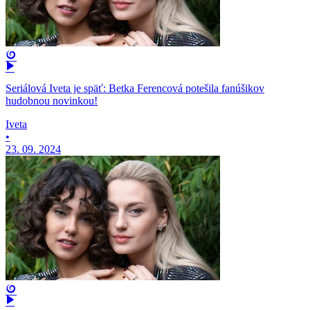
Seriálová Iveta je späť: Betka Ferencová potešila fanúšikov
hudobnou novinkou!
Iveta
•
23. 09. 2024