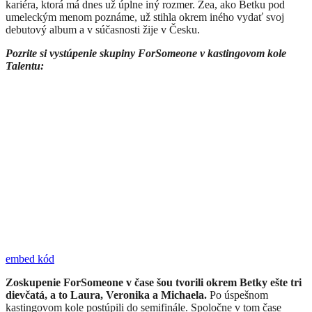
kariéra, ktorá má dnes už úplne iný rozmer. Zea, ako Betku pod
umeleckým menom poznáme, už stihla okrem iného vydať svoj
debutový album a v súčasnosti žije v Česku.
Pozrite si vystúpenie skupiny ForSomeone v kastingovom kole
Talentu:
embed kód
Zoskupenie ForSomeone v čase šou tvorili okrem Betky ešte tri
dievčatá, a to Laura, Veronika a Michaela.
Po úspešnom
kastingovom kole postúpili do semifinále. Spoločne v tom čase