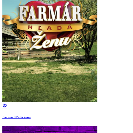
Farmár hľadá ženu