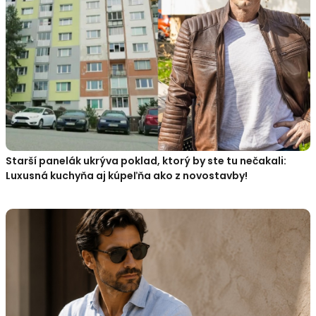
Starší panelák ukrýva poklad, ktorý by ste tu nečakali:
Luxusná kuchyňa aj kúpeľňa ako z novostavby!