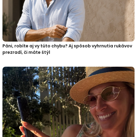
Páni, robíte aj vy túto chybu? Aj spôsob vyhrnutia rukávov
prezradí, či máte štýl