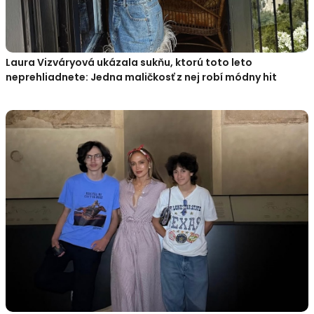
Laura Vizváryová ukázala sukňu, ktorú toto leto
neprehliadnete: Jedna maličkosť z nej robí módny hit