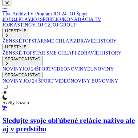
Live
Archív
TV Program
JOJ 24
JOJ Šport
JOJ
JOJ PLAY
JOJ ŠPORT
JOJKO
NADÁCIA TV
JOJ
KASTINGY
JOJ CZ
JOJ GROUP
LIFESTYLE
ŽENSKÉ
TOPSTAR
SME CHLAPI
ZDRAVIE
HISTORY
LIFESTYLE
ŽENSKÉ
TOPSTAR
SME CHLAPI
ZDRAVIE
HISTORY
SPRAVODAJSTVO
NOVINY
JOJ 24
ŠPORT
VIDEONOVINY
EUNOVINY
SPRAVODAJSTVO
NOVINY
JOJ 24
ŠPORT
VIDEONOVINY
EUNOVINY
Svetlý Dizajn
Sledujte svoje obľúbené relácie naživo ale
aj v predstihu