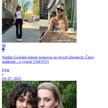
Natália Germáni šokuje postavou po dvoch pôrodoch: Čipsy,
sladkosti... a vyzerá TAKTO?!
Iveta
•
19. 07. 2025