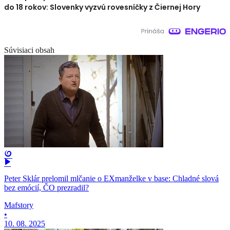
do 18 rokov: Slovenky vyzvú rovesníčky z Čiernej Hory
Súvisiaci obsah
Peter Sklár prelomil mlčanie o EXmanželke v base: Chladné slová
bez emócií, ČO prezradil?
Mafstory
•
10. 08. 2025