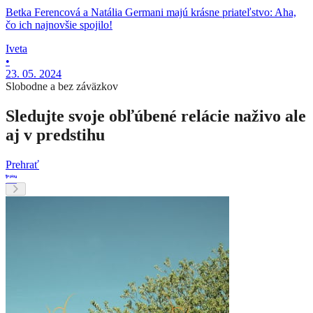
Betka Ferencová a Natália Germani majú krásne priateľstvo: Aha,
čo ich najnovšie spojilo!
Iveta
•
23. 05. 2024
Slobodne a bez záväzkov
Sledujte svoje obľúbené relácie naživo ale
aj v predstihu
Prehrať