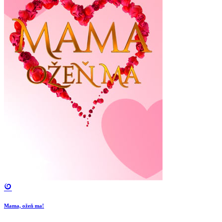
Mama, ožeň ma!