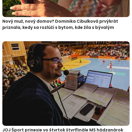
Nový muž, nový domov? Dominika Cibulková prvýkrát
priznala, kedy sa rozlúči s bytom, kde žila s bývalým
JOJ Šport prinesie vo štvrtok štvrťfinále MS hádzanárok