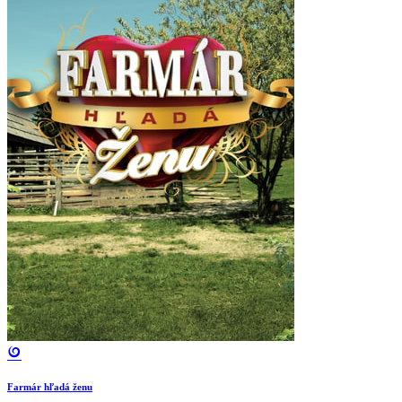
Farmár hľadá ženu