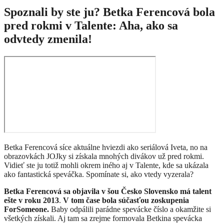
Spoznali by ste ju? Betka Ferencová bola
pred rokmi v Talente: Aha, ako sa
odvtedy zmenila!
Betka Ferencová síce aktuálne hviezdi ako seriálová Iveta, no na
obrazovkách JOJky si získala mnohých divákov už pred rokmi.
Vidieť ste ju totiž mohli okrem iného aj v Talente, kde sa ukázala
ako fantastická speváčka. Spomínate si, ako vtedy vyzerala?
Betka Ferencová sa objavila v šou Česko Slovensko má talent
ešte v roku 2013
.
V tom čase bola súčasťou zoskupenia
ForSomeone.
Baby odpálili parádne spevácke číslo a okamžite si
všetkých získali. Aj tam sa zrejme formovala Betkina spevácka