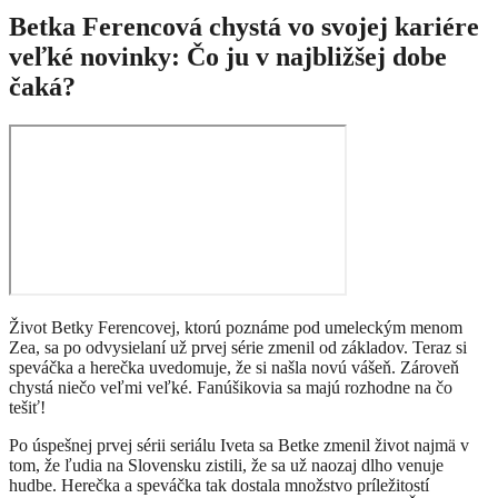
Betka Ferencová chystá vo svojej kariére
veľké novinky: Čo ju v najbližšej dobe
čaká?
Život Betky Ferencovej, ktorú poznáme pod umeleckým menom
Zea, sa po odvysielaní už prvej série zmenil od základov. Teraz si
speváčka a herečka uvedomuje, že si našla novú vášeň. Zároveň
chystá niečo veľmi veľké. Fanúšikovia sa majú rozhodne na čo
tešiť!
Po úspešnej prvej sérii seriálu Iveta sa Betke zmenil život najmä v
tom, že ľudia na Slovensku zistili, že sa už naozaj dlho venuje
hudbe. Herečka a speváčka tak dostala množstvo príležitostí