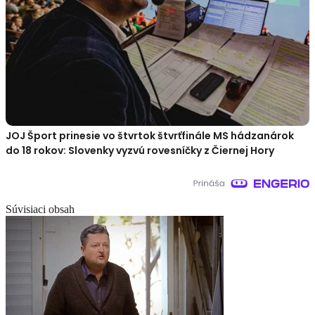
JOJ Šport prinesie vo štvrtok štvrťfinále MS hádzanárok
do 18 rokov: Slovenky vyzvú rovesníčky z Čiernej Hory
Súvisiaci obsah