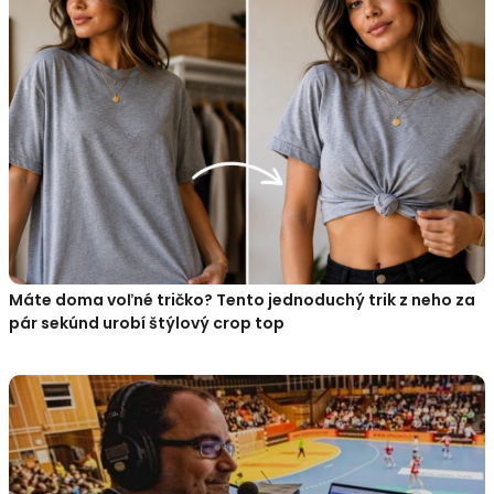
Máte doma voľné tričko? Tento jednoduchý trik z neho za
pár sekúnd urobí štýlový crop top