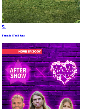
Farmár hľadá ženu