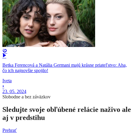
Betka Ferencová a Natália Germani majú krásne priateľstvo: Aha,
čo ich najnovšie spojilo!
Iveta
•
23. 05. 2024
Slobodne a bez záväzkov
Sledujte svoje obľúbené relácie naživo ale
aj v predstihu
Prehrať