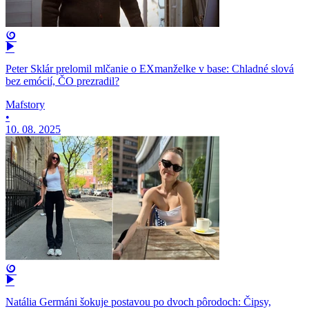
Peter Sklár prelomil mlčanie o EXmanželke v base: Chladné slová
bez emócií, ČO prezradil?
Mafstory
•
10. 08. 2025
Natália Germáni šokuje postavou po dvoch pôrodoch: Čipsy,