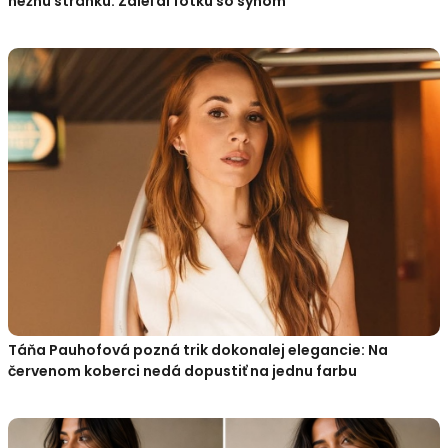
nežnú stránku: Zdieľal fotku so synom
Táňa Pauhofová pozná trik dokonalej elegancie: Na
červenom koberci nedá dopustiť na jednu farbu