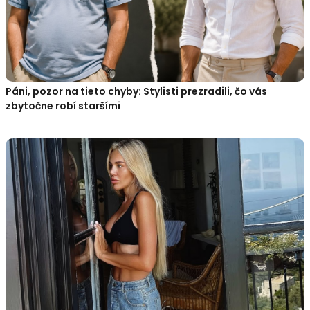
Páni, pozor na tieto chyby: Stylisti prezradili, čo vás
zbytočne robí staršími