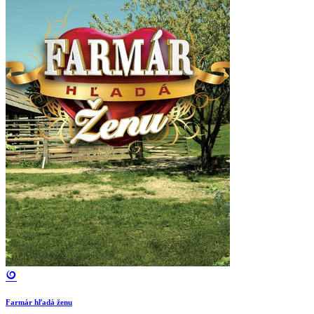
Farmár hľadá ženu