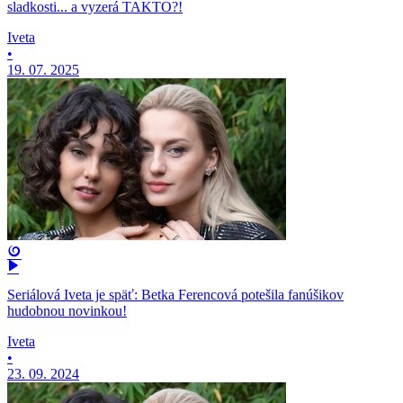
sladkosti... a vyzerá TAKTO?!
Iveta
•
19. 07. 2025
Seriálová Iveta je späť: Betka Ferencová potešila fanúšikov
hudobnou novinkou!
Iveta
•
23. 09. 2024