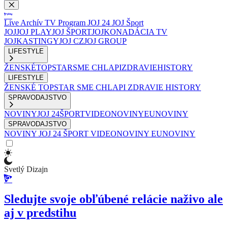
Live
Archív
TV Program
JOJ 24
JOJ Šport
JOJ
JOJ PLAY
JOJ ŠPORT
JOJKO
NADÁCIA TV
JOJ
KASTINGY
JOJ CZ
JOJ GROUP
LIFESTYLE
ŽENSKÉ
TOPSTAR
SME CHLAPI
ZDRAVIE
HISTORY
LIFESTYLE
ŽENSKÉ
TOPSTAR
SME CHLAPI
ZDRAVIE
HISTORY
SPRAVODAJSTVO
NOVINY
JOJ 24
ŠPORT
VIDEONOVINY
EUNOVINY
SPRAVODAJSTVO
NOVINY
JOJ 24
ŠPORT
VIDEONOVINY
EUNOVINY
Svetlý Dizajn
Sledujte svoje obľúbené relácie naživo ale
aj v predstihu