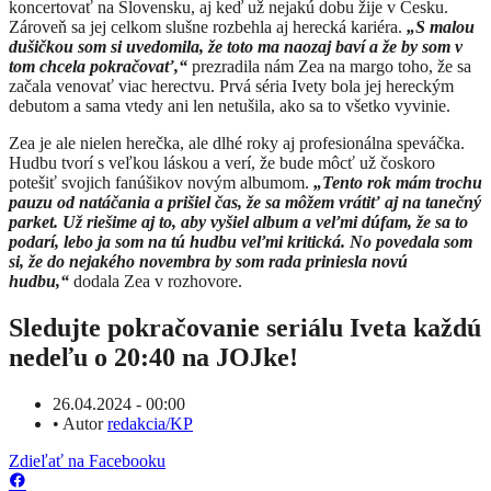
koncertovať na Slovensku, aj keď už nejakú dobu žije v Česku.
Zároveň sa jej celkom slušne rozbehla aj herecká kariéra.
„S malou
dušičkou som si uvedomila, že toto ma naozaj baví a že by som v
tom chcela pokračovať,“
prezradila nám Zea na margo toho, že sa
začala venovať viac herectvu. Prvá séria Ivety bola jej hereckým
debutom a sama vtedy ani len netušila, ako sa to všetko vyvinie.
Zea je ale nielen herečka, ale dlhé roky aj profesionálna speváčka.
Hudbu tvorí s veľkou láskou a verí, že bude môcť už čoskoro
potešiť svojich fanúšikov novým albumom.
„Tento rok mám trochu
pauzu od natáčania a prišiel čas, že sa môžem vrátiť aj na tanečný
parket. Už riešime aj to, aby vyšiel album a veľmi dúfam, že sa to
podarí, lebo ja som na tú hudbu veľmi kritická. No povedala som
si, že do nejakého novembra by som rada priniesla novú
hudbu,“
dodala Zea v rozhovore.
Sledujte pokračovanie seriálu Iveta každú
nedeľu o 20:40 na JOJke!
26.04.2024 - 00:00
•
Autor
redakcia/KP
Zdieľať na Facebooku