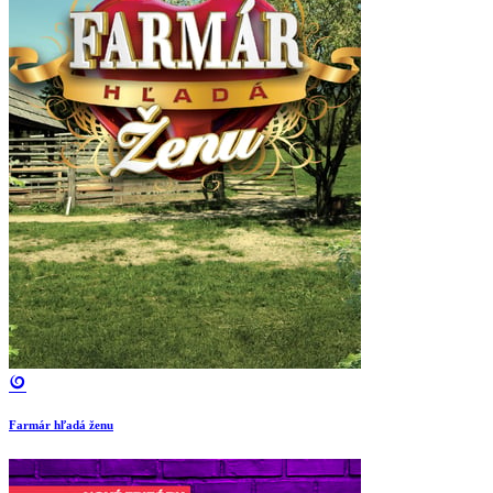
Farmár hľadá ženu