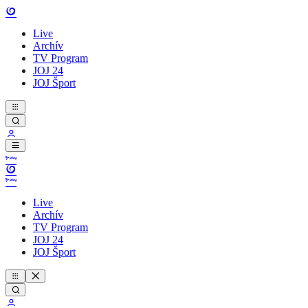
Live
Archív
TV Program
JOJ 24
JOJ Šport
Live
Archív
TV Program
JOJ 24
JOJ Šport