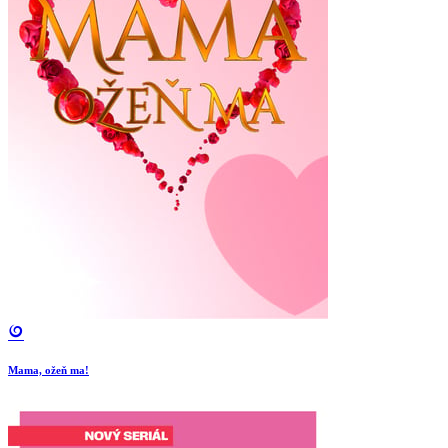
Mama, ožeň ma!