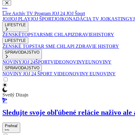
Live
Archív
TV Program
JOJ 24
JOJ Šport
JOJ
JOJ PLAY
JOJ ŠPORT
JOJKO
NADÁCIA TV JOJ
KASTINGY
LIFESTYLE
ŽENSKÉ
TOPSTAR
SME CHLAPI
ZDRAVIE
HISTORY
LIFESTYLE
ŽENSKÉ
TOPSTAR
SME CHLAPI
ZDRAVIE
HISTORY
SPRAVODAJSTVO
NOVINY
JOJ 24
ŠPORT
VIDEONOVINY
EUNOVINY
SPRAVODAJSTVO
NOVINY
JOJ 24
ŠPORT
VIDEONOVINY
EUNOVINY
Svetlý Dizajn
Sledujte svoje obľúbené relácie naživo ale 
Prehrať