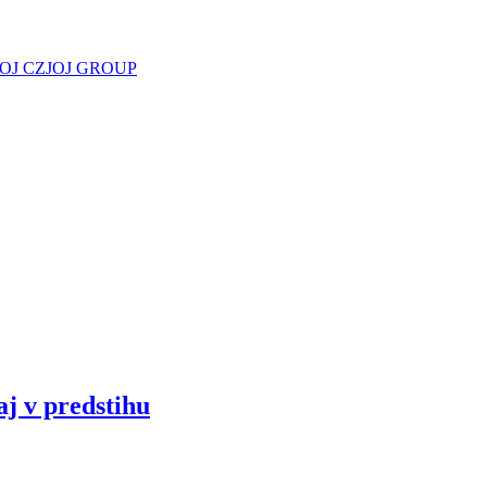
JOJ CZ
JOJ GROUP
aj v predstihu